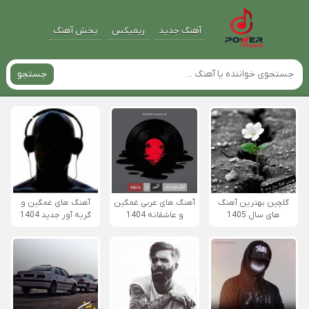
آهنگ جدید
ریمیکس
پخش آهنگ
جستجو
گلچین بهترین آهنگ
آهنگ های عربی غمگین
آهنگ های غمگین و
های سال 1405
و عاشقانه 1404
گریه آور جدید 1404