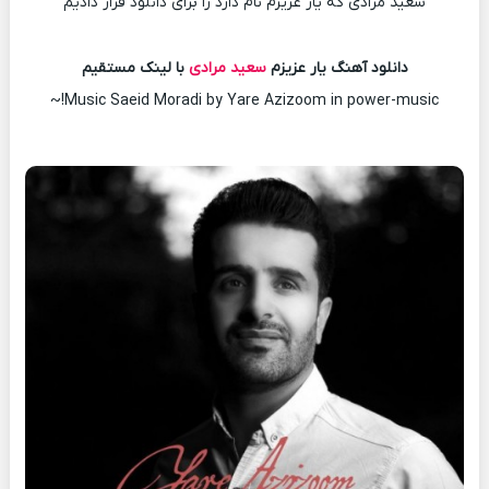
سعید مرادی که یار عزیزم نام دارد را برای دانلود قرار دادیم
دانلود آهنگ یار عزیزم
سعید مرادی
با لینک مستقیم
Music Saeid Moradi by Yare Azizoom in power-music!~