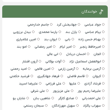
خوانندگان
جواد عباسی
جهانبخش کرد
جاسم خدارحمی
پیام عباسی
پازل بند
پارسا محمدی
بیدل برزویی
بهنام حسن زاده
بابی
ایوان بند
امین غلامیاری
امیرحافظ رنجبر
امیر لیام
امیر رمضانی
امو بند
الجان
احسان دریادل
ابی عالی
ابوالفضل اسماعیل نژاد
آوات بوکانی
آرون افشار
آرمین برمایه
آرمین زارعی
امین فالجی
امید رحمتی
کیوان
قاسم فاضلی
فرهاد جهانگیری
فرشید حکمتی
فرشاد آزادی
علیها
علی فرزامی
علیرضا اسپید
علیرضا رحیم پور
علی عزیزپور
علی شرفی
علی احمدیانی
صادق کارگر
شاهین بنان
شایان یو
سهراب پاکزاد
سهیل مهرزادگان
سبحان رستمی