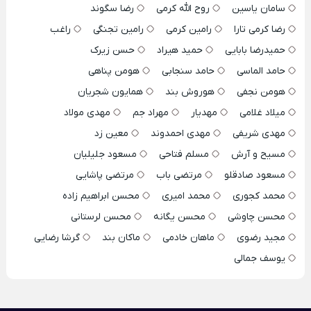
سامان یاسین
روح الله کرمی
رضا سگوند
رضا کرمی تارا
رامین کرمی
رامین تجنگی
راغب
حمیدرضا بابایی
حمید هیراد
حسن زیرک
حامد الماسی
حامد سنجابی
هومن پناهی
هومن نجفی
هوروش بند
همایون شجریان
میلاد غلامی
مهدیار
مهراد جم
مهدی مولاد
مهدی شریفی
مهدی احمدوند
معین زد
مسیح و آرش
مسلم فتاحی
مسعود جلیلیان
مسعود صادقلو
مرتضی باب
مرتضی پاشایی
محمد کجوری
محمد امیری
محسن ابراهیم زاده
محسن چاوشی
محسن یگانه
محسن لرستانی
مجید رضوی
ماهان خادمی
ماکان بند
گرشا رضایی
یوسف جمالی