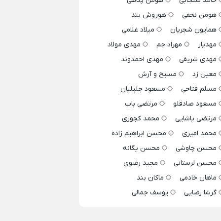
حامد سنجابی
هومن پناهی
هومن نجفی
هوروش بند
همایون شجریان
میلاد غلامی
مهدیار
مهراد جم
مهدی مولاد
مهدی شریفی
مهدی احمدوند
معین زد
مسیح و آرش
مسلم فتاحی
مسعود جلیلیان
مسعود صادقلو
مرتضی باب
مرتضی پاشایی
محمد کجوری
محمد امیری
محسن ابراهیم زاده
محسن چاوشی
محسن یگانه
محسن لرستانی
مجید رضوی
ماهان خادمی
ماکان بند
گرشا رضایی
یوسف جمالی