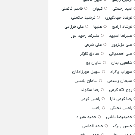
امید رحمتی
کیوان
قاسم فاضلی
فرهاد جهانگیری
فرشید حکمتی
فرشاد آزادی
علیها
علی فرزامی
علیرضا اسپید
علیرضا رحیم پور
علی عزیزپور
علی شرفی
علی احمدیانی
صادق کارگر
شاهین بنان
شایان یو
سهراب پاکزاد
سهیل مهرزادگان
سبحان رستمی
سامان یاسین
روح الله کرمی
رضا سگوند
رضا کرمی تارا
رامین کرمی
رامین تجنگی
راغب
حمیدرضا بابایی
حمید هیراد
حسن زیرک
حامد الماسی