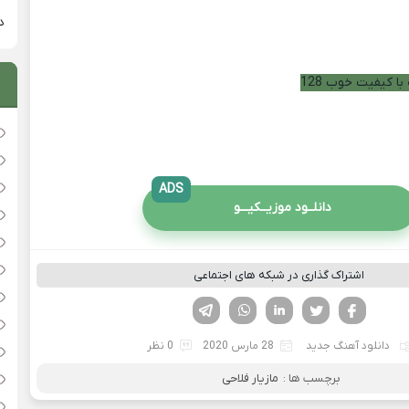
دان
با کیفیت خوب 128
ADS
دانلــود موزیــکیـــو
اشتراک گذاری در شبکه های اجتماعی
فیسوک
تویتر
لینکدین
واتساپ
تلگرام
دانلود آهنگ جدید
28 مارس 2020
0 نظر
برچسب ها :
مازیار فلاحی