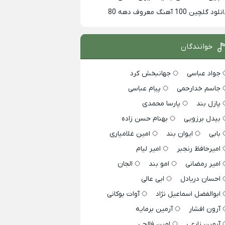
لود گلچین 100 آهنگ معروف دهه 80
خوانندگان
جواد عباسی
جهانبخش کرد
جاسم خدارحمی
پیام عباسی
پازل بند
پارسا محمدی
بیدل برزویی
بهنام حسن زاده
بابی
ایوان بند
امین غلامیاری
امیرحافظ رنجبر
امیر لیام
امیر رمضانی
امو بند
الجان
احسان دریادل
ابی عالی
ابوالفضل اسماعیل نژاد
آوات بوکانی
آرون افشار
آرمین برمایه
آرمین زارعی
امین فالجی