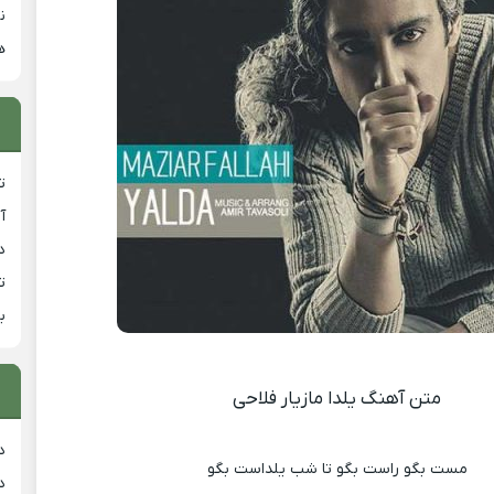
ن
ه
ت
آ
دان
ت
ب
متن آهنگ یلدا مازیار فلاحی
د
مست بگو راست بگو تا شب یلداست بگو
د