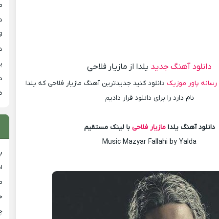
م
د
از
د
ی
دانلود آهنگ جدید
یلدا از مازیار فلاحی
د
رسانه پاور موزیک
دانلود کنید جدیدترین آهنگ مازیار فلاحی که یلدا
ض
نام دارد را برای دانلود قرار دادیم
دانلود آهنگ یلدا
مازیار فلاحی
با لینک مستقیم
Music Mazyar Fallahi by Yalda
ب
ا
م
خ
چ