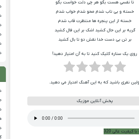
تا نفسی هست بگو هر چی دلت خواست بگو
د
خسته و بی تاب شدم محو شدم خواب شدم
د
خسته از این پنجره ها منتظرت قاب شدم
د
گریه بر این حال کشید اشک بر این فال کشید
د
بر تن بی دست خدا نقش دو تا بال کشید
د
د
روی یک ستاره کلیک کنید تا به آن امتیاز دهید!
ولین نفری باشید که به این آهنگ امتیاز می دهید.
د
ط
پخش آنلاین موزیک
د
هی
دان
ا کیفیت عالی 320
گ