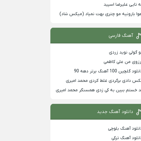
ه تایی علیرضا اسپید
وا بارونیه مو چتری بهت نمیاد (میکس شاد)
آهنگ فارسی
و گولی نوید زردی
رزوی من علی کاظمی
لود گلچین 100 آهنگ برتر دهه 90
کس دادی برگردی غلط کردی محمد امیری
د خستم ببین به کی زدی همسنگر محمد امیری
دانلود آهنگ جدید
انلود آهنگ بلوچی
انلود آهنگ ترکی