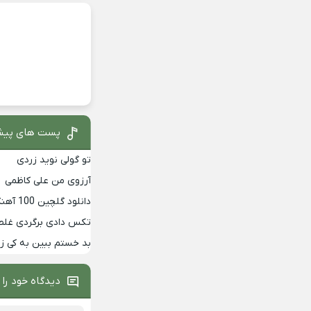
پست های پیش
تو گولی نوید زردی
آرزوی من علی کاظمی
دانلود گلچین 100 آهنگ برتر دهه 90
تکس دادی برگردی غلط
بد خستم ببین به کی 
دیدگاه خود را 