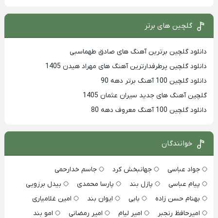
گلچین های برتر
دانلود گلچین برترین آهنگ های صادق طهماسبی
دانلود گلچین پرطرفدارترین آهنگ های مهراد هیدن 1405
دانلود گلچین 100 آهنگ برتر دهه 90
گلچین آهنگ های جدید سیران عثمان 1405
دانلود گلچین 100 آهنگ معروف دهه 80
خوانندگان
جواد عباسی
جهانبخش کرد
جاسم خدارحمی
پیام عباسی
پازل بند
پارسا محمدی
بیدل برزویی
بهنام حسن زاده
بابی
ایوان بند
امین غلامیاری
امیرحافظ رنجبر
امیر لیام
امیر رمضانی
امو بند