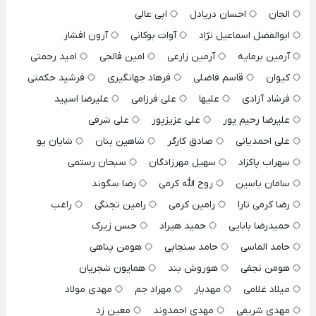
الجان
احسان دریادل
ابی عالی
ابوالفضل اسماعیل نژاد
آوات بوکانی
آرون افشار
آرمین برمایه
آرمین زارعی
امین فالجی
امید رحمتی
کیوان
قاسم فاضلی
فرهاد جهانگیری
فرشید حکمتی
فرشاد آزادی
علیها
علی فرزامی
علیرضا اسپید
علیرضا رحیم پور
علی عزیزپور
علی شرفی
علی احمدیانی
صادق کارگر
شاهین بنان
شایان یو
سهراب پاکزاد
سهیل مهرزادگان
سبحان رستمی
سامان یاسین
روح الله کرمی
رضا سگوند
رضا کرمی تارا
رامین کرمی
رامین تجنگی
راغب
حمیدرضا بابایی
حمید هیراد
حسن زیرک
حامد الماسی
حامد سنجابی
هومن پناهی
هومن نجفی
هوروش بند
همایون شجریان
میلاد غلامی
مهدیار
مهراد جم
مهدی مولاد
مهدی شریفی
مهدی احمدوند
معین زد