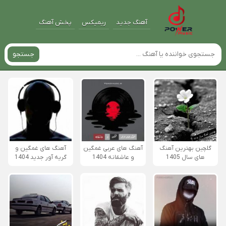
آهنگ جدید
ریمیکس
پخش آهنگ
جستجو
گلچین بهترین آهنگ
آهنگ های عربی غمگین
آهنگ های غمگین و
های سال 1405
و عاشقانه 1404
گریه آور جدید 1404