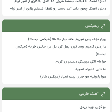
دانلود آهنگ تا قیامت باشمه هرچی که دادی یادگاری از امیر لیام
دانلود آهنگ چجور دلت آمد دست رو نقطه ضعفم بزاری از امیر لیام
ریمیکس
بریم نجف پس میریم نجف بیار بالا بالا (میکس اینستا)
ما ردش کردیم اومد تورو بغل کرد دل من حالش خرابه (میکس
اینستا)
چرا بام الکی میجنگی دستتو رو کردم
نه تایی علیرضا اسپید
هوا بارونیه مو چتری بهت نمیاد (میکس شاد)
آهنگ فارسی
تو گولی نوید زردی