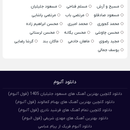
مسیح و آرش
مسلم فتاحی
مسعود جلیلیان
مسعود صادقلو
مرتضی باب
مرتضی پاشایی
محمد کجوری
محمد امیری
محسن ابراهیم زاده
محسن چاوشی
محسن یگانه
محسن لرستانی
مجید رضوی
ماهان خادمی
ماکان بند
گرشا رضایی
یوسف جمالی
دانلود آلبوم
دانلود گلچین بهترین آهنگ های مسعود جلیلیان 1405 (فول آلبوم)
دانلود گلچین بهترین آهنگ های بهنام کمالوند (فول آلبوم)
دانلود گلچین تمام آهنگ های فرشید نادری (فول آلبوم)
دانلود بهترین آهنگ های مهدی شریفی (فول البوم)
دانلود آلبوم فریک از پیام عباسی