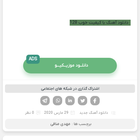
دانلود آهنگ با کیفیت خوب 128
ADS
دانلــود موزیــکیـــو
اشتراک گذاری در شبکه های اجتماعی
فیسوک
تویتر
لینکدین
واتساپ
تلگرام
دانلود آهنگ جدید
29 مارس 2020
0 نظر
برچسب ها :
مهدی منافی