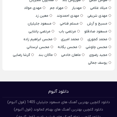
هومن نجفی
هوروش بند
همایون شجریان
میلاد غلامی
مهدیار
مهراد جم
مهدی مولاد
مهدی شریفی
مهدی احمدوند
معین زد
مسیح و آرش
مسلم فتاحی
مسعود جلیلیان
مسعود صادقلو
مرتضی باب
مرتضی پاشایی
محمد کجوری
محمد امیری
محسن ابراهیم زاده
محسن چاوشی
محسن یگانه
محسن لرستانی
مجید رضوی
ماهان خادمی
ماکان بند
گرشا رضایی
یوسف جمالی
دانلود آلبوم
دانلود گلچین بهترین آهنگ های مسعود جلیلیان 1405 (فول آلبوم)
دانلود گلچین بهترین آهنگ های بهنام کمالوند (فول آلبوم)
دانلود گلچین تمام آهنگ های فرشید نادری (فول آلبوم)