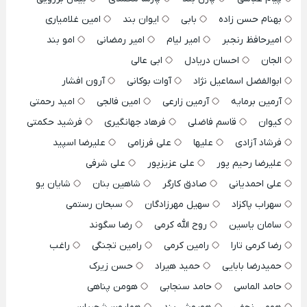
بهنام حسن زاده
بابی
ایوان بند
امین غلامیاری
امیرحافظ رنجبر
امیر لیام
امیر رمضانی
امو بند
الجان
احسان دریادل
ابی عالی
ابوالفضل اسماعیل نژاد
آوات بوکانی
آرون افشار
آرمین برمایه
آرمین زارعی
امین فالجی
امید رحمتی
کیوان
قاسم فاضلی
فرهاد جهانگیری
فرشید حکمتی
فرشاد آزادی
علیها
علی فرزامی
علیرضا اسپید
علیرضا رحیم پور
علی عزیزپور
علی شرفی
علی احمدیانی
صادق کارگر
شاهین بنان
شایان یو
سهراب پاکزاد
سهیل مهرزادگان
سبحان رستمی
سامان یاسین
روح الله کرمی
رضا سگوند
رضا کرمی تارا
رامین کرمی
رامین تجنگی
راغب
حمیدرضا بابایی
حمید هیراد
حسن زیرک
حامد الماسی
حامد سنجابی
هومن پناهی