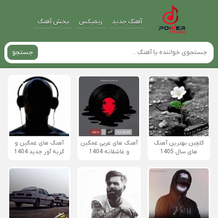
آهنگ جدید
ریمیکس
پخش آهنگ
جستجو
گلچین بهترین آهنگ
آهنگ های عربی غمگین
آهنگ های غمگین و
های سال 1405
و عاشقانه 1404
گریه آور جدید 1404