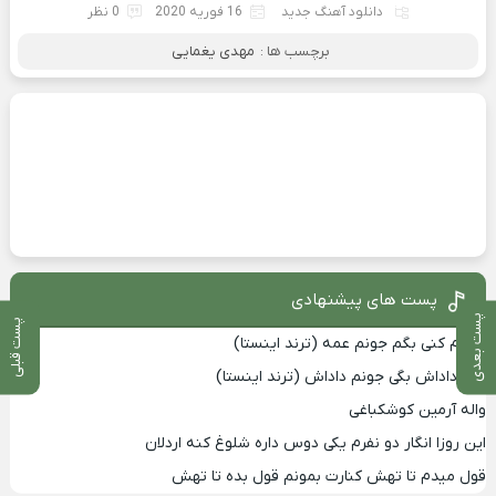
دانلود آهنگ جدید
16 فوریه 2020
0 نظر
برچسب ها :
مهدی یغمایی
پست های پیشنهادی
پست بعدی
پست قبلی
صدام کنی بگم جونم عمه (ترند اینستا)
بگم داداش بگی جونم داداش (ترند اینستا)
واله آرمین کوشکباغی
این روزا انگار دو نفرم یکی دوس داره شلوغ کنه اردلان
قول میدم تا تهش کنارت بمونم قول بده تا تهش