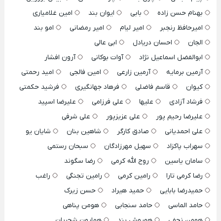
بهنام حسن زاده
بابی
ایوان بند
امین غلامیاری
امیرحافظ رنجبر
امیر لیام
امیر رمضانی
امو بند
الجان
احسان دریادل
ابی عالی
ابوالفضل اسماعیل نژاد
آوات بوکانی
آرون افشار
آرمین برمایه
آرمین زارعی
امین فالجی
امید رحمتی
کیوان
قاسم فاضلی
فرهاد جهانگیری
فرشید حکمتی
فرشاد آزادی
علیها
علی فرزامی
علیرضا اسپید
علیرضا رحیم پور
علی عزیزپور
علی شرفی
علی احمدیانی
صادق کارگر
شاهین بنان
شایان یو
سهراب پاکزاد
سهیل مهرزادگان
سبحان رستمی
سامان یاسین
روح الله کرمی
رضا سگوند
رضا کرمی تارا
رامین کرمی
رامین تجنگی
راغب
حمیدرضا بابایی
حمید هیراد
حسن زیرک
حامد الماسی
حامد سنجابی
هومن پناهی
هومن نجفی
هوروش بند
همایون شجریان