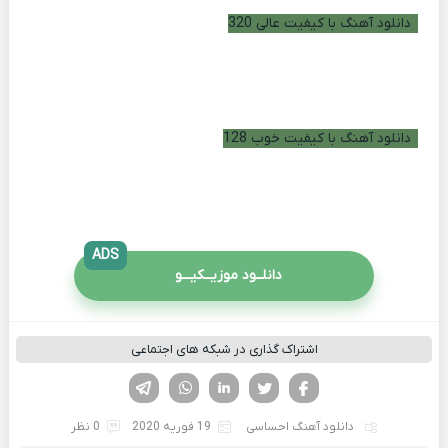
دانلود آهنگ با کیفیت عالی 320
دانلود آهنگ با کیفیت خوب 128
ADS
دانلــود موزیــکیـــو
اشتراک گذاری در شبکه های اجتماعی
فیسوک
تویتر
لینکدین
واتساپ
تلگرام
دانلود آهنگ احساسی
19 فوریه 2020
0 نظر