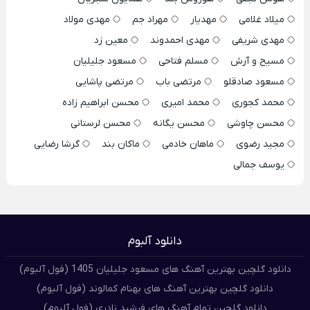
میلاد غلامی
مهدیار
مهراد جم
مهدی مولاد
مهدی شریفی
مهدی احمدوند
معین زد
مسیح و آرش
مسلم فتاحی
مسعود جلیلیان
مسعود صادقلو
مرتضی باب
مرتضی پاشایی
محمد کجوری
محمد امیری
محسن ابراهیم زاده
محسن چاوشی
محسن یگانه
محسن لرستانی
مجید رضوی
ماهان خادمی
ماکان بند
گرشا رضایی
یوسف جمالی
دانلود آلبوم
دانلود گلچین بهترین آهنگ های مسعود جلیلیان 1405 (فول آلبوم)
دانلود گلچین بهترین آهنگ های بهنام کمالوند (فول آلبوم)
دانلود گلچین تمام آهنگ های فرشید نادری (فول آلبوم)