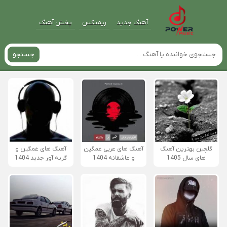
آهنگ جدید
ریمیکس
پخش آهنگ
جستجو
گلچین بهترین آهنگ
آهنگ های عربی غمگین
آهنگ های غمگین و
های سال 1405
و عاشقانه 1404
گریه آور جدید 1404