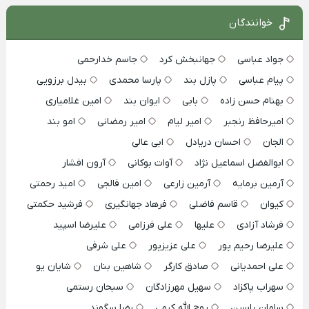
خوانندگان
جواد عباسی
جهانبخش کرد
جاسم خدارحمی
پیام عباسی
پازل بند
پارسا محمدی
بیدل برزویی
بهنام حسن زاده
بابی
ایوان بند
امین غلامیاری
امیرحافظ رنجبر
امیر لیام
امیر رمضانی
امو بند
الجان
احسان دریادل
ابی عالی
ابوالفضل اسماعیل نژاد
آوات بوکانی
آرون افشار
آرمین برمایه
آرمین زارعی
امین فالجی
امید رحمتی
کیوان
قاسم فاضلی
فرهاد جهانگیری
فرشید حکمتی
فرشاد آزادی
علیها
علی فرزامی
علیرضا اسپید
علیرضا رحیم پور
علی عزیزپور
علی شرفی
علی احمدیانی
صادق کارگر
شاهین بنان
شایان یو
سهراب پاکزاد
سهیل مهرزادگان
سبحان رستمی
سامان یاسین
روح الله کرمی
رضا سگوند