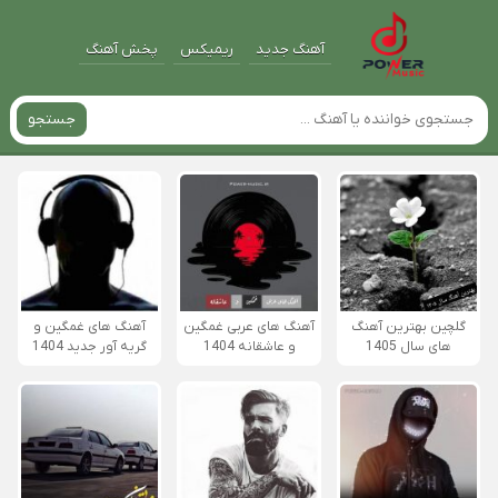
آهنگ جدید
ریمیکس
پخش آهنگ
جستجو
گلچین بهترین آهنگ
آهنگ های عربی غمگین
آهنگ های غمگین و
های سال 1405
و عاشقانه 1404
گریه آور جدید 1404