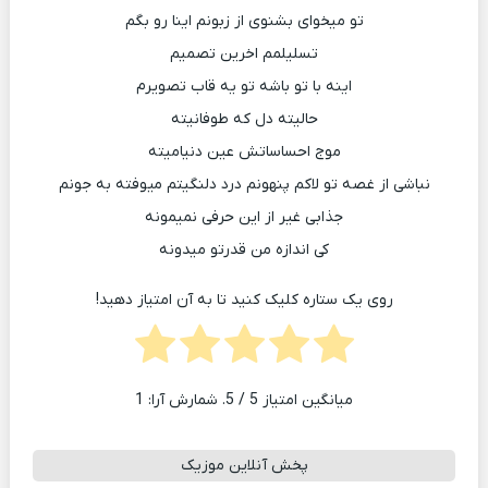
تو میخوای بشنوی از زبونم اینا رو بگم
تسلیلمم اخرین تصمیم
اینه با تو باشه تو یه قاب تصویرم
حالیته دل که طوفانیته
موج احساساتش عین دنیامیته
نباشی از غصه تو لاکم پنهونم درد دلنگیتم میوفته به جونم
جذابی غیر از این حرفی نمیمونه
کی اندازه من قدرتو میدونه
روی یک ستاره کلیک کنید تا به آن امتیاز دهید!
میانگین امتیاز
5
/ 5. شمارش آرا:
1
پخش آنلاین موزیک