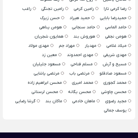
رضا کرمی تارا
رامین کرمی
رامین تجنگی
راغب
حمیدرضا بابایی
حمید هیراد
حسن زیرک
حامد الماسی
حامد سنجابی
هومن پناهی
هومن نجفی
هوروش بند
همایون شجریان
میلاد غلامی
مهدیار
مهراد جم
مهدی مولاد
مهدی شریفی
مهدی احمدوند
معین زد
مسیح و آرش
مسلم فتاحی
مسعود جلیلیان
مسعود صادقلو
مرتضی باب
مرتضی پاشایی
محمد کجوری
محمد امیری
محسن ابراهیم زاده
محسن چاوشی
محسن یگانه
محسن لرستانی
مجید رضوی
ماهان خادمی
ماکان بند
گرشا رضایی
یوسف جمالی