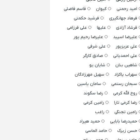
امید رحمتی
کیوان
قاسم فاضلی
فرهاد جهانگیری
فرشید حکمتی
فرشاد آزادی
علیها
علی فرزامی
علیرضا اسپید
علیرضا رحیم پور
علی عزیزپور
علی شرفی
علی احمدیانی
صادق کارگر
شاهین بنان
شایان یو
سهراب پاکزاد
سهیل مهرزادگان
سبحان رستمی
سامان یاسین
روح الله کرمی
رضا سگوند
رضا کرمی تارا
رامین کرمی
رامین تجنگی
راغب
حمیدرضا بابایی
حمید هیراد
حسن زیرک
حامد الماسی