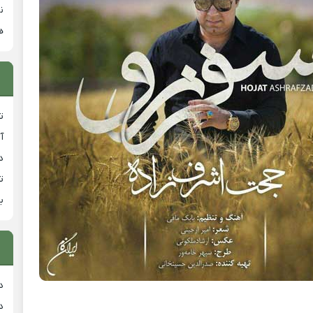
ن
ه
ت
آ
دان
ت
ب
د
د