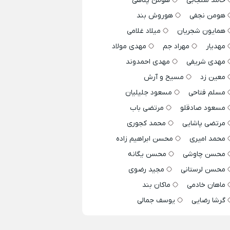
حامد سنجابی
هومن پناهی
هومن نجفی
هوروش بند
همایون شجریان
میلاد غلامی
مهدیار
مهراد جم
مهدی مولاد
مهدی شریفی
مهدی احمدوند
معین زد
مسیح و آرش
مسلم فتاحی
مسعود جلیلیان
مسعود صادقلو
مرتضی باب
مرتضی پاشایی
محمد کجوری
محمد امیری
محسن ابراهیم زاده
محسن چاوشی
محسن یگانه
محسن لرستانی
مجید رضوی
ماهان خادمی
ماکان بند
گرشا رضایی
یوسف جمالی