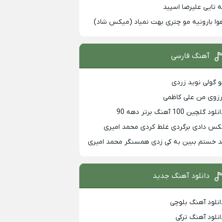
ه تایی علیرضا اسپید
وا بارونیه مو چتری بهت نمیاد (میکس شاد)
آهنگ فارسی
و گولی نوید زردی
رزوی من علی کاظمی
لود گلچین 100 آهنگ برتر دهه 90
کس دادی برگردی غلط کردی محمد امیری
د خستم ببین به کی زدی همسنگر محمد امیری
دانلود آهنگ جدید
انلود آهنگ بلوچی
انلود آهنگ ترکی