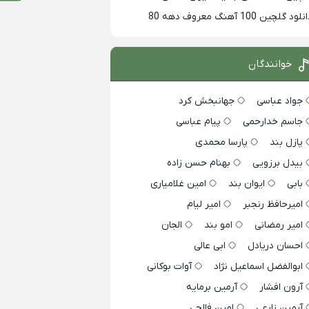
لود گلچین 100 آهنگ معروف دهه 80
خوانندگان
جواد عباسی
جهانبخش کرد
جاسم خدارحمی
پیام عباسی
پازل بند
پارسا محمدی
بیدل برزویی
بهنام حسن زاده
بابی
ایوان بند
امین غلامیاری
امیرحافظ رنجبر
امیر لیام
امیر رمضانی
امو بند
الجان
احسان دریادل
ابی عالی
ابوالفضل اسماعیل نژاد
آوات بوکانی
آرون افشار
آرمین برمایه
آرمین زارعی
امین فالجی