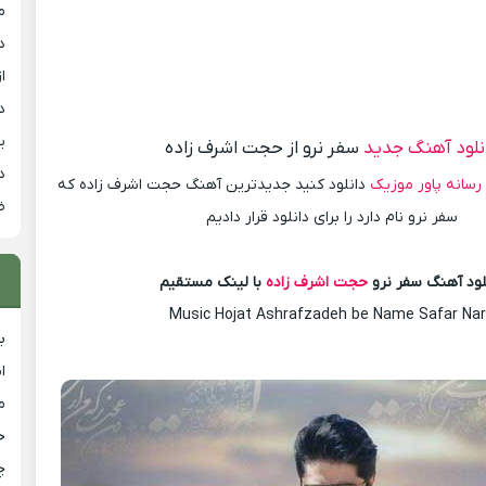
م
د
از
د
ی
نلود آهنگ جدید
سفر نرو از حجت اشرف زاده
د
رسانه پاور موزیک
دانلود کنید جدیدترین آهنگ حجت اشرف زاده که
ض
سفر نرو نام دارد را برای دانلود قرار دادیم
لود آهنگ سفر نرو
حجت اشرف زاده
با لینک مستقیم
Music Hojat Ashrafzadeh be Name Safar Na
ب
ا
م
خ
چ