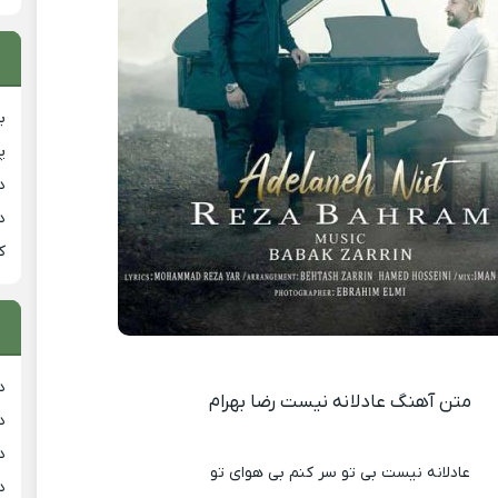
ب
پ
د
د
ک
د
متن آهنگ عادلانه نیست رضا بهرام
د
د
عادلانه نیست بی تو سر کنم بی هوای تو
د