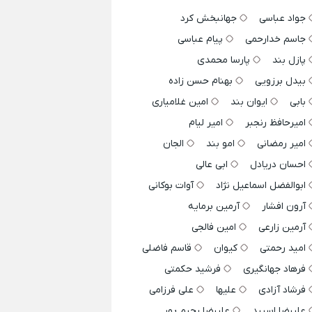
جواد عباسی
جهانبخش کرد
جاسم خدارحمی
پیام عباسی
پازل بند
پارسا محمدی
بیدل برزویی
بهنام حسن زاده
بابی
ایوان بند
امین غلامیاری
امیرحافظ رنجبر
امیر لیام
امیر رمضانی
امو بند
الجان
احسان دریادل
ابی عالی
ابوالفضل اسماعیل نژاد
آوات بوکانی
آرون افشار
آرمین برمایه
آرمین زارعی
امین فالجی
امید رحمتی
کیوان
قاسم فاضلی
فرهاد جهانگیری
فرشید حکمتی
فرشاد آزادی
علیها
علی فرزامی
علیرضا اسپید
علیرضا رحیم پور