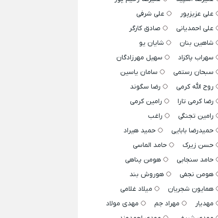
علی عزیزپور
علی شرفی
علی احمدیانی
صادق کارگر
شاهین بنان
شایان یو
سهراب پاکزاد
سهیل مهرزادگان
سبحان رستمی
سامان یاسین
روح الله کرمی
رضا سگوند
رضا کرمی تارا
رامین کرمی
رامین تجنگی
راغب
حمیدرضا بابایی
حمید هیراد
حسن زیرک
حامد الماسی
حامد سنجابی
هومن پناهی
هومن نجفی
هوروش بند
همایون شجریان
میلاد غلامی
مهدیار
مهراد جم
مهدی مولاد