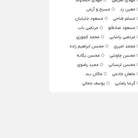
مهدی شریفی
مهدی احمدوند
معین زد
مسیح و آرش
مسلم فتاحی
مسعود جلیلیان
مسعود صادقلو
مرتضی باب
مرتضی پاشایی
محمد کجوری
محمد امیری
محسن ابراهیم زاده
محسن چاوشی
محسن یگانه
محسن لرستانی
مجید رضوی
ماهان خادمی
ماکان بند
گرشا رضایی
یوسف جمالی