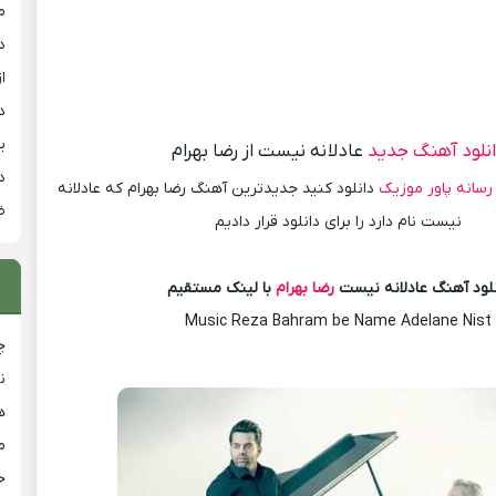
م
د
از
د
ی
نلود آهنگ جدید
عادلانه نیست از رضا بهرام
د
رسانه پاور موزیک
دانلود کنید جدیدترین آهنگ رضا بهرام که عادلانه
ض
نیست نام دارد را برای دانلود قرار دادیم
نلود آهنگ عادلانه نیست
رضا بهرام
با لینک مستقیم
Music Reza Bahram be Name Adelane Nist
چ
ن
ه
م
ح