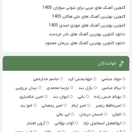
گلچین آهنگ های عربی برای شوتی سواران 1405
گلچین بهترين آهنگ های علی هاکان 1405
گلچین بهترین آهنگ های مهدی اسدی 1405
دانلود گلچین بهترین آهنگ های نادر خردمند
دانلود گلچین بهترین آهنگ های نریمان محمود
خوانندگان
جواد عباسی
جهانبخش کرد
جاسم خدارحمی
پیام عباسی
پازل بند
پارسا محمدی
بیدل برزویی
بهنام حسن زاده
بابی
ایوان بند
امین غلامیاری
امیرحافظ رنجبر
امیر لیام
امیر رمضانی
امو بند
الجان
احسان دریادل
ابی عالی
ابوالفضل اسماعیل نژاد
آوات بوکانی
آرون افشار