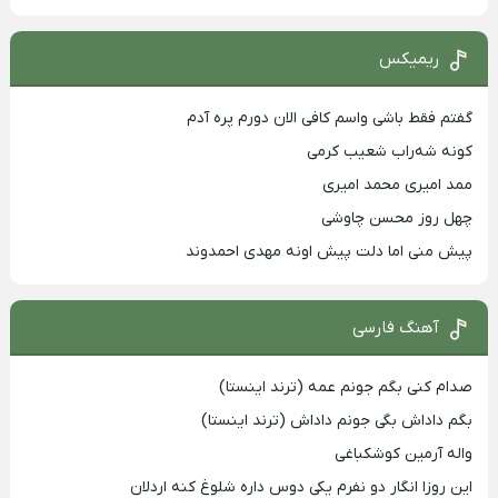
ریمیکس
گفتم فقط باشی واسم کافی الان دورم پره آدم
کونه شه‌راب شعیب کرمی
ممد امیری محمد امیری
چهل روز محسن چاوشی
پیش منی اما دلت پیش اونه مهدی احمدوند
آهنگ فارسی
صدام کنی بگم جونم عمه (ترند اینستا)
بگم داداش بگی جونم داداش (ترند اینستا)
واله آرمین کوشکباغی
این روزا انگار دو نفرم یکی دوس داره شلوغ کنه اردلان