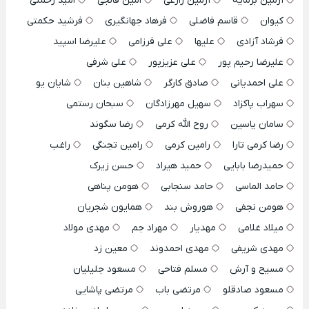
آرمین برمایه
آرمین زارعی
امین فالجی
امید رحمتی
کیوان
قاسم فاضلی
فرهاد جهانگیری
فرشید حکمتی
فرشاد آزادی
علیها
علی فرزامی
علیرضا اسپید
علیرضا رحیم پور
علی عزیزپور
علی شرفی
علی احمدیانی
صادق کارگر
شاهین بنان
شایان یو
سهراب پاکزاد
سهیل مهرزادگان
سبحان رستمی
سامان یاسین
روح الله کرمی
رضا سگوند
رضا کرمی تارا
رامین کرمی
رامین تجنگی
راغب
حمیدرضا بابایی
حمید هیراد
حسن زیرک
حامد الماسی
حامد سنجابی
هومن پناهی
هومن نجفی
هوروش بند
همایون شجریان
میلاد غلامی
مهدیار
مهراد جم
مهدی مولاد
مهدی شریفی
مهدی احمدوند
معین زد
مسیح و آرش
مسلم فتاحی
مسعود جلیلیان
مسعود صادقلو
مرتضی باب
مرتضی پاشایی