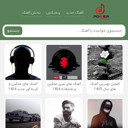
آهنگ جدید
ریمیکس
پخش آهنگ
جستجو
گلچین بهترین آهنگ
آهنگ های عربی غمگین
آهنگ های غمگین و
های سال 1405
و عاشقانه 1404
گریه آور جدید 1404