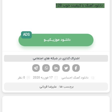
دانلود آهنگ با کیفیت خوب 128
ADS
دانلــود موزیــکیـــو
اشتراک گذاری در شبکه های اجتماعی
فیسوک
تویتر
لینکدین
واتساپ
تلگرام
دانلود آهنگ احساسی
17 فوریه 2020
0 نظر
برچسب ها :
علیرضا قربانی