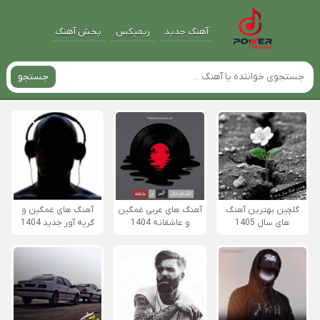
آهنگ جدید
ریمیکس
پخش آهنگ
جستجو
گلچین بهترین آهنگ
آهنگ های عربی غمگین
آهنگ های غمگین و
های سال 1405
و عاشقانه 1404
گریه آور جدید 1404