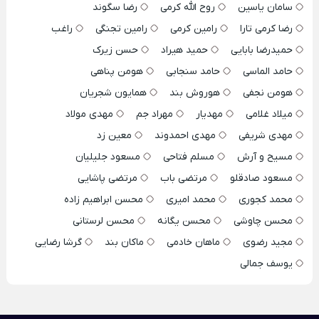
سامان یاسین
روح الله کرمی
رضا سگوند
رضا کرمی تارا
رامین کرمی
رامین تجنگی
راغب
حمیدرضا بابایی
حمید هیراد
حسن زیرک
حامد الماسی
حامد سنجابی
هومن پناهی
هومن نجفی
هوروش بند
همایون شجریان
میلاد غلامی
مهدیار
مهراد جم
مهدی مولاد
مهدی شریفی
مهدی احمدوند
معین زد
مسیح و آرش
مسلم فتاحی
مسعود جلیلیان
مسعود صادقلو
مرتضی باب
مرتضی پاشایی
محمد کجوری
محمد امیری
محسن ابراهیم زاده
محسن چاوشی
محسن یگانه
محسن لرستانی
مجید رضوی
ماهان خادمی
ماکان بند
گرشا رضایی
یوسف جمالی