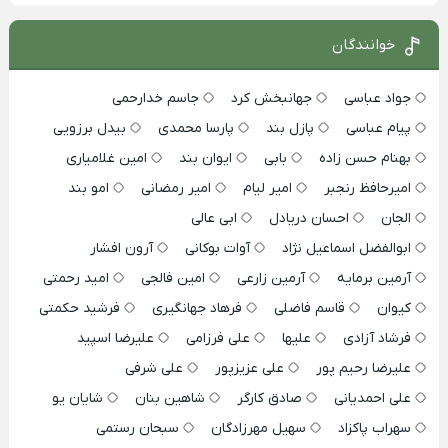
خوانندگان
جواد عباسی
جهانبخش کرد
جاسم خدارحمی
پیام عباسی
پازل بند
پارسا محمدی
بیدل برزویی
بهنام حسن زاده
بابی
ایوان بند
امین غلامیاری
امیرحافظ رنجبر
امیر لیام
امیر رمضانی
امو بند
الجان
احسان دریادل
ابی عالی
ابوالفضل اسماعیل نژاد
آوات بوکانی
آرون افشار
آرمین برمایه
آرمین زارعی
امین فالجی
امید رحمتی
کیوان
قاسم فاضلی
فرهاد جهانگیری
فرشید حکمتی
فرشاد آزادی
علیها
علی فرزامی
علیرضا اسپید
علیرضا رحیم پور
علی عزیزپور
علی شرفی
علی احمدیانی
صادق کارگر
شاهین بنان
شایان یو
سهراب پاکزاد
سهیل مهرزادگان
سبحان رستمی