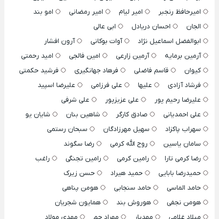
امیرحافظ رنجبر
امیر لیام
امیر رمضانی
امو بند
الجان
احسان دریادل
ابی عالی
ابوالفضل اسماعیل نژاد
آوات بوکانی
آرون افشار
آرمین برمایه
آرمین زارعی
امین فالجی
امید رحمتی
کیوان
قاسم فاضلی
فرهاد جهانگیری
فرشید حکمتی
فرشاد آزادی
علیها
علی فرزامی
علیرضا اسپید
علیرضا رحیم پور
علی عزیزپور
علی شرفی
علی احمدیانی
صادق کارگر
شاهین بنان
شایان یو
سهراب پاکزاد
سهیل مهرزادگان
سبحان رستمی
سامان یاسین
روح الله کرمی
رضا سگوند
رضا کرمی تارا
رامین کرمی
رامین تجنگی
راغب
حمیدرضا بابایی
حمید هیراد
حسن زیرک
حامد الماسی
حامد سنجابی
هومن پناهی
هومن نجفی
هوروش بند
همایون شجریان
میلاد غلامی
مهدیار
مهراد جم
مهدی مولاد