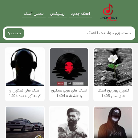
آهنگ جدید
ریمیکس
پخش آهنگ
جستجو
گلچین بهترین آهنگ
آهنگ های عربی غمگین
آهنگ های غمگین و
های سال 1405
و عاشقانه 1404
گریه آور جدید 1404