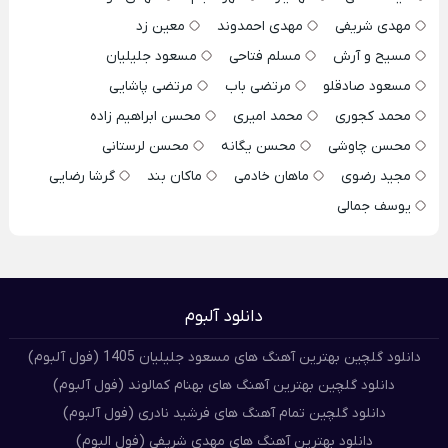
مهدی شریفی
مهدی احمدوند
معین زد
مسیح و آرش
مسلم فتاحی
مسعود جلیلیان
مسعود صادقلو
مرتضی باب
مرتضی پاشایی
محمد کجوری
محمد امیری
محسن ابراهیم زاده
محسن چاوشی
محسن یگانه
محسن لرستانی
مجید رضوی
ماهان خادمی
ماکان بند
گرشا رضایی
یوسف جمالی
دانلود آلبوم
دانلود گلچین بهترین آهنگ های مسعود جلیلیان 1405 (فول آلبوم)
دانلود گلچین بهترین آهنگ های بهنام کمالوند (فول آلبوم)
دانلود گلچین تمام آهنگ های فرشید نادری (فول آلبوم)
دانلود بهترین آهنگ های مهدی شریفی (فول البوم)