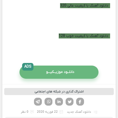
دانلود آهنگ با کیفیت عالی 320
دانلود آهنگ با کیفیت خوب 128
ADS
دانلــود موزیــکیـــو
اشتراک گذاری در شبکه های اجتماعی
فیسوک
تویتر
لینکدین
واتساپ
تلگرام
دانلود آهنگ جدید
22 فوریه 2020
0 نظر