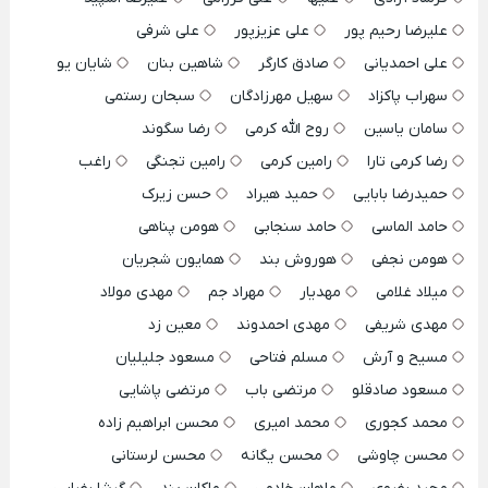
علیرضا رحیم پور
علی عزیزپور
علی شرفی
علی احمدیانی
صادق کارگر
شاهین بنان
شایان یو
سهراب پاکزاد
سهیل مهرزادگان
سبحان رستمی
سامان یاسین
روح الله کرمی
رضا سگوند
رضا کرمی تارا
رامین کرمی
رامین تجنگی
راغب
حمیدرضا بابایی
حمید هیراد
حسن زیرک
حامد الماسی
حامد سنجابی
هومن پناهی
هومن نجفی
هوروش بند
همایون شجریان
میلاد غلامی
مهدیار
مهراد جم
مهدی مولاد
مهدی شریفی
مهدی احمدوند
معین زد
مسیح و آرش
مسلم فتاحی
مسعود جلیلیان
مسعود صادقلو
مرتضی باب
مرتضی پاشایی
محمد کجوری
محمد امیری
محسن ابراهیم زاده
محسن چاوشی
محسن یگانه
محسن لرستانی