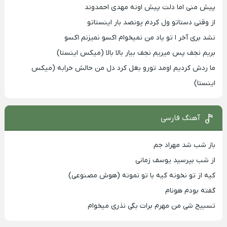
پیش منی اما دلت پیش اونه مهدی احمدوند
از وقتی دستاتو ول کردم پونصد بار اینستاتو
نشد بری آخر ا تو یاد من نمیخوام اکسو نمیزنم اکسو
بریم نجف پس میریم نجف بیار بالا بالا (میکس اینستا)
ما ردش کردیم اومد تورو بغل کرد دل من حالش خرابه (میکس
اینستا)
آهنگ فارسی
باز شب شد مهراد جم
از شب بپرسید یوسف زمانی
کیه از تو نخونه کیه با تو نمونه (هوش مصنوعی)
گفته بودم هونام
تسبیح شی من مهرم برات بگی نذری میخوام