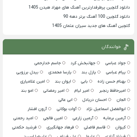
دانلود گلچین پرطرفدارترین آهنگ های مهراد هیدن 1405
دانلود گلچین 100 آهنگ برتر دهه 90
گلچین آهنگ های جدید سیران عثمان 1405
خوانندگان
جواد عباسی
جهانبخش کرد
جاسم خدارحمی
پیام عباسی
پازل بند
پارسا محمدی
بیدل برزویی
بهنام حسن زاده
بابی
ایوان بند
امین غلامیاری
امیرحافظ رنجبر
امیر لیام
امیر رمضانی
امو بند
الجان
احسان دریادل
ابی عالی
ابوالفضل اسماعیل نژاد
آوات بوکانی
آرون افشار
آرمین برمایه
آرمین زارعی
امین فالجی
امید رحمتی
کیوان
قاسم فاضلی
فرهاد جهانگیری
فرشید حکمتی
فرشاد آزادی
علیها
علی فرزامی
علیرضا اسپید