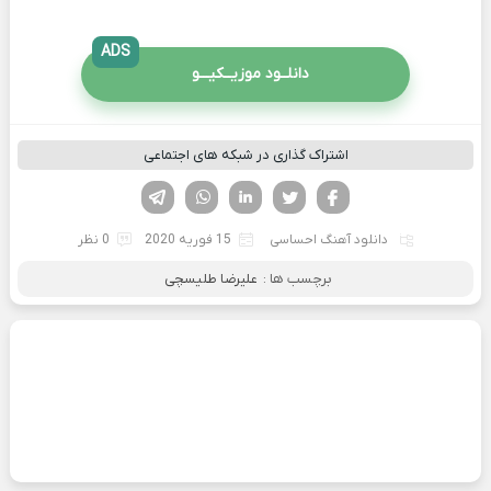
ADS
دانلــود موزیــکیـــو
اشتراک گذاری در شبکه های اجتماعی
فیسوک
تویتر
لینکدین
واتساپ
تلگرام
دانلود آهنگ احساسی
15 فوریه 2020
0 نظر
برچسب ها :
علیرضا طلیسچی