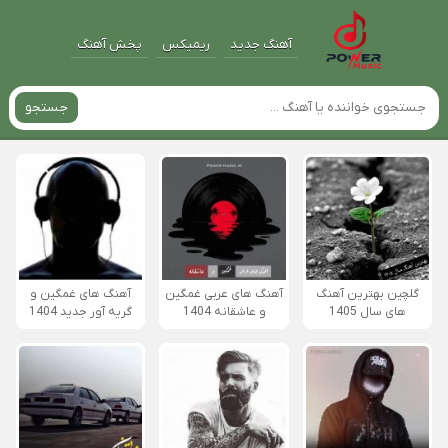
آهنگ جدید
ریمیکس
پخش آهنگ
جستجو
گلچین بهترین آهنگ
آهنگ های عربی غمگین
آهنگ های غمگین و
های سال 1405
و عاشقانه 1404
گریه آور جدید 1404