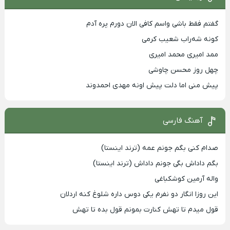
گفتم فقط باشی واسم کافی الان دورم پره آدم
کونه شه‌راب شعیب کرمی
ممد امیری محمد امیری
چهل روز محسن چاوشی
پیش منی اما دلت پیش اونه مهدی احمدوند
آهنگ فارسی
صدام کنی بگم جونم عمه (ترند اینستا)
بگم داداش بگی جونم داداش (ترند اینستا)
واله آرمین کوشکباغی
این روزا انگار دو نفرم یکی دوس داره شلوغ کنه اردلان
قول میدم تا تهش کنارت بمونم قول بده تا تهش