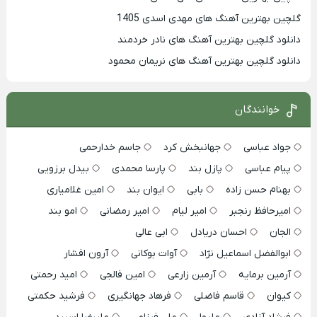
گلچین بهترین آهنگ های مهدی اسدی 1405
دانلود گلچین بهترین آهنگ های نادر خردمند
دانلود گلچین بهترین آهنگ های نریمان محمود
خوانندگان
جواد عباسی
جهانبخش کرد
جاسم خدارحمی
پیام عباسی
پازل بند
پارسا محمدی
بیدل برزویی
بهنام حسن زاده
بابی
ایوان بند
امین غلامیاری
امیرحافظ رنجبر
امیر لیام
امیر رمضانی
امو بند
الجان
احسان دریادل
ابی عالی
ابوالفضل اسماعیل نژاد
آوات بوکانی
آرون افشار
آرمین برمایه
آرمین زارعی
امین فالجی
امید رحمتی
کیوان
قاسم فاضلی
فرهاد جهانگیری
فرشید حکمتی