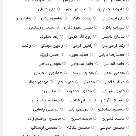
فرشاد آزادی
علیها
علی فرزامی
علیرضا اسپید
علیرضا رحیم پور
علی عزیزپور
علی شرفی
علی احمدیانی
صادق کارگر
شاهین بنان
شایان یو
سهراب پاکزاد
سهیل مهرزادگان
سبحان رستمی
سامان یاسین
روح الله کرمی
رضا سگوند
رضا کرمی تارا
رامین کرمی
رامین تجنگی
راغب
حمیدرضا بابایی
حمید هیراد
حسن زیرک
حامد الماسی
حامد سنجابی
هومن پناهی
هومن نجفی
هوروش بند
همایون شجریان
میلاد غلامی
مهدیار
مهراد جم
مهدی مولاد
مهدی شریفی
مهدی احمدوند
معین زد
مسیح و آرش
مسلم فتاحی
مسعود جلیلیان
مسعود صادقلو
مرتضی باب
مرتضی پاشایی
محمد کجوری
محمد امیری
محسن ابراهیم زاده
محسن چاوشی
محسن یگانه
محسن لرستانی