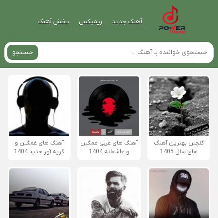
آهنگ جدید
ریمیکس
پخش آهنگ
جستجو
گلچین بهترین آهنگ
آهنگ های عربی غمگین
آهنگ های غمگین و
های سال 1405
و عاشقانه 1404
گریه آور جدید 1404