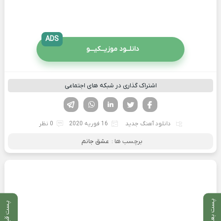
ADS
دانلــود موزیــکیـــو
اشتراک گذاری در شبکه های اجتماعی
فیسوک
تویتر
لینکدین
واتساپ
تلگرام
دانلود آهنگ جدید
16 فوریه 2020
0 نظر
برچسب ها :
عشق جانم
پست بعدی
پست قبلی