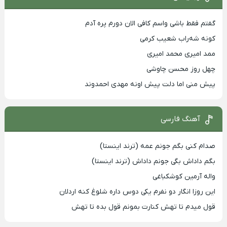
گفتم فقط باشی واسم کافی الان دورم پره آدم
کونه شه‌راب شعیب کرمی
ممد امیری محمد امیری
چهل روز محسن چاوشی
پیش منی اما دلت پیش اونه مهدی احمدوند
آهنگ فارسی
صدام کنی بگم جونم عمه (ترند اینستا)
بگم داداش بگی جونم داداش (ترند اینستا)
واله آرمین کوشکباغی
این روزا انگار دو نفرم یکی دوس داره شلوغ کنه اردلان
قول میدم تا تهش کنارت بمونم قول بده تا تهش