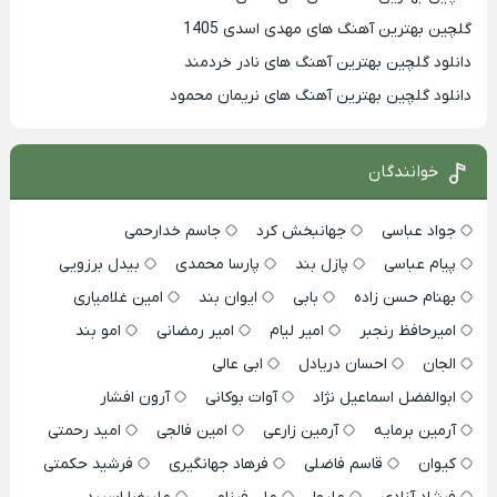
گلچین بهترین آهنگ های مهدی اسدی 1405
دانلود گلچین بهترین آهنگ های نادر خردمند
دانلود گلچین بهترین آهنگ های نریمان محمود
خوانندگان
جواد عباسی
جهانبخش کرد
جاسم خدارحمی
پیام عباسی
پازل بند
پارسا محمدی
بیدل برزویی
بهنام حسن زاده
بابی
ایوان بند
امین غلامیاری
امیرحافظ رنجبر
امیر لیام
امیر رمضانی
امو بند
الجان
احسان دریادل
ابی عالی
ابوالفضل اسماعیل نژاد
آوات بوکانی
آرون افشار
آرمین برمایه
آرمین زارعی
امین فالجی
امید رحمتی
کیوان
قاسم فاضلی
فرهاد جهانگیری
فرشید حکمتی