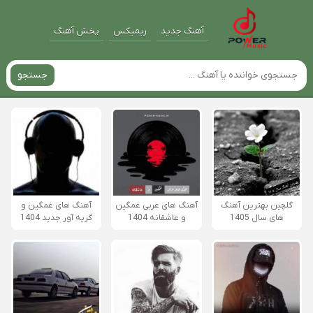
آهنگ جدید
ریمیکس
پخش آهنگ
جستجو
گلچین بهترین آهنگ
آهنگ های عربی غمگین
آهنگ های غمگین و
های سال 1405
و عاشقانه 1404
گریه آور جدید 1404