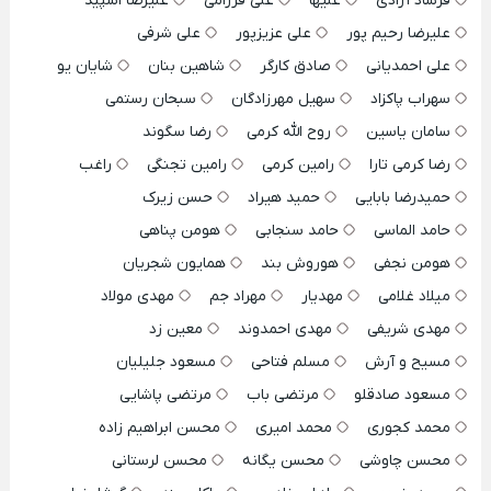
فرشاد آزادی
علیها
علی فرزامی
علیرضا اسپید
علیرضا رحیم پور
علی عزیزپور
علی شرفی
علی احمدیانی
صادق کارگر
شاهین بنان
شایان یو
سهراب پاکزاد
سهیل مهرزادگان
سبحان رستمی
سامان یاسین
روح الله کرمی
رضا سگوند
رضا کرمی تارا
رامین کرمی
رامین تجنگی
راغب
حمیدرضا بابایی
حمید هیراد
حسن زیرک
حامد الماسی
حامد سنجابی
هومن پناهی
هومن نجفی
هوروش بند
همایون شجریان
میلاد غلامی
مهدیار
مهراد جم
مهدی مولاد
مهدی شریفی
مهدی احمدوند
معین زد
مسیح و آرش
مسلم فتاحی
مسعود جلیلیان
مسعود صادقلو
مرتضی باب
مرتضی پاشایی
محمد کجوری
محمد امیری
محسن ابراهیم زاده
محسن چاوشی
محسن یگانه
محسن لرستانی