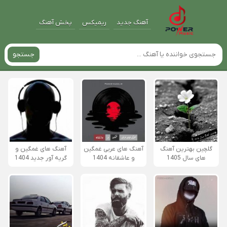
آهنگ جدید
ریمیکس
پخش آهنگ
جستجو
گلچین بهترین آهنگ
آهنگ های عربی غمگین
آهنگ های غمگین و
های سال 1405
و عاشقانه 1404
گریه آور جدید 1404