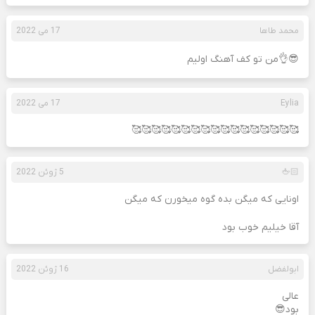
محمد طاها
17 می 2022
😎👌من تو کف آهنگ اولیم
Eylia
17 می 2022
🥰🥰🥰🥰🥰🥰🥰🥰🥰🥰🥰🥰🥰🥰🥰🥰🥰
🖕🏻
5 ژوئن 2022
اونایی که میگن بده گوه میخورن که میگن
آقا خیلیم خوب بود
ابولفضل
16 ژوئن 2022
عالی
بود😎