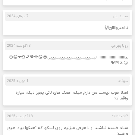
محمد علی
7 جولای 2024
نااامبرواااان🙌
رویا بهرامی
8 آگوست 2024
عاااااااااااااااااااااااااااااااالیییییییییییییییییییییییییی😍😘🌹💖💕💞❤😀😄
😃🌷🌸💝
سوگند
1 فوریه 2025
اصلا خوب نیست من دارم میگم آهنگ های لاتی یچیز دیگه میاره
واقعا که
*kingvolf*
18 آگوست 2025
سلام خسته نباشید. والا هرچی میزنیم روی لینکها که آهنگها بیاد، هیچ
و هیچ