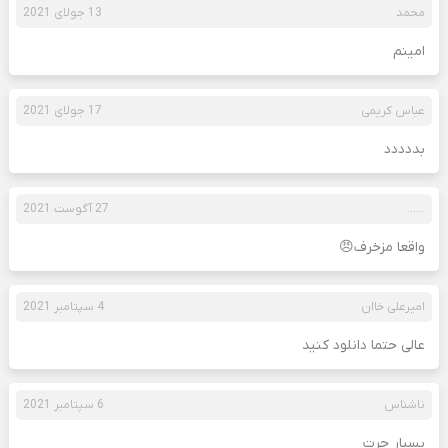
محمد
13 جولای 2021
امینم
عباس کریمی
17 جولای 2021
بددددد
……
27 آگوست 2021
واقعا مزخرف😠
امیرعلی خاان
4 سپتامبر 2021
عالی حتما دانلود کنید
ناشناس
6 سپتامبر 2021
بسیار چرت