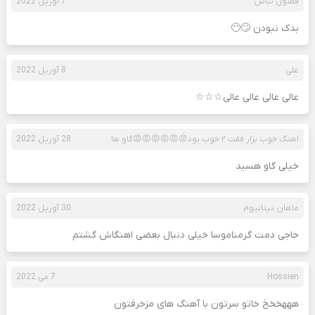
فضول نباش
7 آوریل 2022
بدک نبودن 🙄😶
علی
8 آوریل 2022
عالی عالی عالی عالی☆☆☆
اهنگ خوب بزار فقت ۲ خوب بود😡😡😡😡😡😡گاو ها
28 آوریل 2022
خیلی گاو هسید
ماهان تیتانیوم
30 آوریل 2022
حاجی دمت گرمناموسا خیلی دنبال بعضی اهنگاش گشتم
Hossien
7 می 2022
هههخخخ خاتو سرتون با آهنگ های مزخرفتون