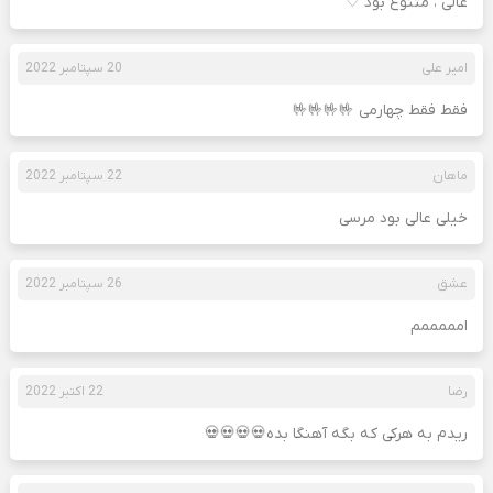
عالی ، متنوع بود ♡
امیر علی
20 سپتامبر 2022
فقط فقط چهارمی 🤟🤟🤟🤟
ماهان
22 سپتامبر 2022
خیلی عالی بود مرسی
عشق
26 سپتامبر 2022
امممممم
رضا
22 اکتبر 2022
ریدم به هرکی که بگه آهنگا بده💀💀💀💀