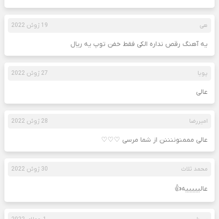
هی
19 ژوئن 2022
یه آهنگ رقص نداره الکی فقط خفن توپ یه ریال
پویا
27 ژوئن 2022
عالی
امیررضا
28 ژوئن 2022
عالی مممنوننننن از شما مرسی ♡♡♡
محمد ثلاث
30 ژوئن 2022
عالیییییه👍