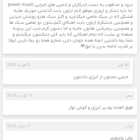
درود و خداقوت به دست اندرکاران و ادمین های اجرایی power music
؛جا داره تشکر و اروزی موفق کنم ازتون بابت گذاشتن موزیک هایه
قشنگی که در سبک خاصی میگذارید و اگثر سبک هارو پوشش میدین
و همچنین متشکرم ازتون بابت اهنگای گلچینتون تو بعضی سبک ها
و همچنین ریمیکس هاتون عالیه و اما دمتون گرم بابت این یدونه
صفحه ی سایت که تمام اهنگایی که باید کلی دنبالشون میگشتم و
شما یجا داشتین انچه همه خوبان دارن شمارو همه رو یجا دارین ایولا
پر قدرت ادامه بدین یا حق💙.
آقا علی
8 فوریه 2024
خیلیی ممنون از انرژی دادنتون
سحر
14 آوریل 2024
فوق العاده بود،پر انرژی و گوش نواز.
ژوان
17 ژوئن 2024
عالی عاشقتم