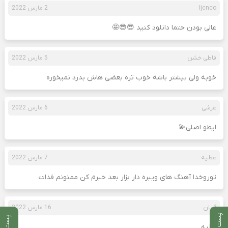
Ijcnco
2 مارس 2022
عالی بودن حتما دانلود کنید 😎😎🤩
فاطی خشن
5 مارس 2022
خوبه ولی بیشتر باشه خوب تره بعضی هاش بدرد نمیخوره
عرشی
6 مارس 2022
ایطو اصلی💫
عطیه
7 مارس 2022
توروخدا آهنگ های ویبره دار بزار بعد خبرم کن ممنونم فدات
آریان
16 مارس 2022
پست بعدی
پست قبلی
عالیه