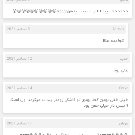
خخخخخخیییییلللللی بببببببببدههههههه😡😡😡😡😡😤😤😤😲😵
Alirezs
8 دسامبر 2021
کجا بده هاااا
حمید
12 دسامبر 2021
عالی بود
Sarve
14 دسامبر 2021
خیلی خفن بودن کجا. بودی تو کاشکی زودتر پیدات میکردم اون اهنگ
۹ بیس دار خیلی خفن بود
عرفان
17 دسامبر 2021