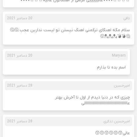
🤞🤞🤞🤞♥️♥️♥️♥️عالیییییی مرسی از اهنگاتون عالیه🤞🤞🤞♥️♥️♥️♥️
تاقی
20 دسامبر 2021
سلام مگه اهنگای ترکمنی اهنگ نیستن تو لیست ندارین عجب 🤔🤔
🤔💣💣💂💂💂😡
Maryam
20 دسامبر 2021
اسم بده تا بذارم
امیرحسین
28 دسامبر 2021
چیزی که در دنیا دیدم از اول تا آخرش بهتر
عاااااااااااااااااااااااااااااااااااااااااااااالی
امیرحسین تذکری
28 دسامبر 2021
عالی😙😙😙😙😙😙