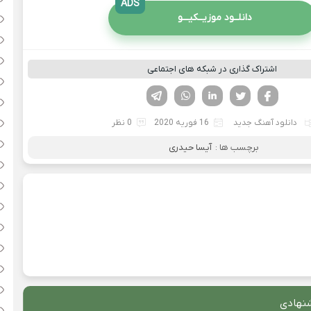
ADS
دانلــود موزیــکیـــو
اشتراک گذاری در شبکه های اجتماعی
فیسوک
تویتر
لینکدین
واتساپ
تلگرام
دانلود آهنگ جدید
16 فوریه 2020
0 نظر
برچسب ها :
آیسا حیدری
نهادی