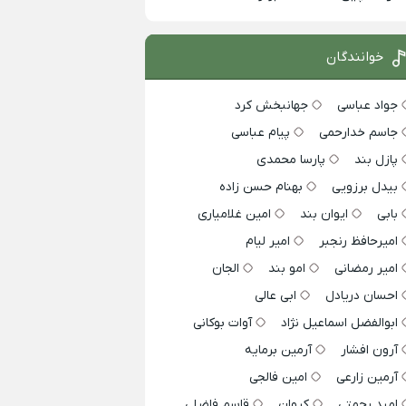
خوانندگان
جواد عباسی
جهانبخش کرد
جاسم خدارحمی
پیام عباسی
پازل بند
پارسا محمدی
بیدل برزویی
بهنام حسن زاده
بابی
ایوان بند
امین غلامیاری
امیرحافظ رنجبر
امیر لیام
امیر رمضانی
امو بند
الجان
احسان دریادل
ابی عالی
ابوالفضل اسماعیل نژاد
آوات بوکانی
آرون افشار
آرمین برمایه
آرمین زارعی
امین فالجی
امید رحمتی
کیوان
قاسم فاضلی