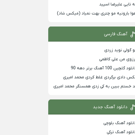
ه تایی علیرضا اسپید
وا بارونیه مو چتری بهت نمیاد (میکس شاد)
آهنگ فارسی
و گولی نوید زردی
رزوی من علی کاظمی
لود گلچین 100 آهنگ برتر دهه 90
کس دادی برگردی غلط کردی محمد امیری
د خستم ببین به کی زدی همسنگر محمد امیری
دانلود آهنگ جدید
انلود آهنگ بلوچی
انلود آهنگ ترکی