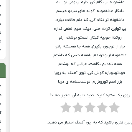
عاشقونه تر نگام کن. دارم ازتومی نویسم
د
یادگار عشقمونه. گونه های سردو خیسم
د
عاشقونه تر نگام کن. که دلم طاقت بیاره.
د
بی تواین ترانه حتی. دیگه هیچ لطفی نداره
د
روتنه چوبیه گیتار. اسمتو نوشتم ازنو
د
بزار از توجون بگیرم. همه جا همیشه باتو
د
عاشقونه ازتوخوندم. باهمه حسی که داشتم
همه تقدیم نگاهت. غزلایی که نوشتم
خودتودوباره گوش کن. توی آهنگ یه رویا
بزار اسم توروبزارم. توشناسنامه ی دریا
د
هی
روی یک ستاره کلیک کنید تا به آن امتیاز دهید!
دان
گ
دان
ولین نفری باشید که به این آهنگ امتیاز می دهید.
دان