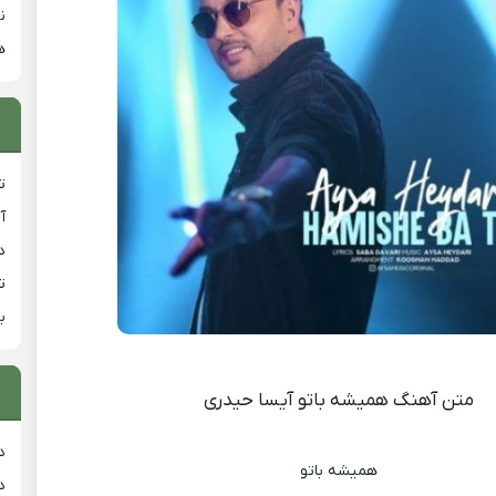
ن
ه
ت
آ
دان
ت
ب
متن آهنگ همیشه باتو آیسا حیدری
د
همیشه باتو
د