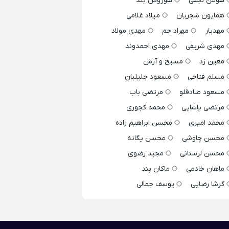
هومن نجفی
هوروش بند
همایون شجریان
میلاد غلامی
مهدیار
مهراد جم
مهدی مولاد
مهدی شریفی
مهدی احمدوند
معین زد
مسیح و آرش
مسلم فتاحی
مسعود جلیلیان
مسعود صادقلو
مرتضی باب
مرتضی پاشایی
محمد کجوری
محمد امیری
محسن ابراهیم زاده
محسن چاوشی
محسن یگانه
محسن لرستانی
مجید رضوی
ماهان خادمی
ماکان بند
گرشا رضایی
یوسف جمالی