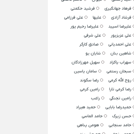
فرهاد جهانگیری
فرشید حکمتی
فرشاد آزادی
علیها
علی فرزامی
علیرضا اسپید
علیرضا رحیم پور
علی عزیزپور
علی شرفی
علی احمدیانی
صادق کارگر
شاهین بنان
شایان یو
سهراب پاکزاد
سهیل مهرزادگان
سبحان رستمی
سامان یاسین
روح الله کرمی
رضا سگوند
رضا کرمی تارا
رامین کرمی
رامین تجنگی
راغب
حمیدرضا بابایی
حمید هیراد
حسن زیرک
حامد الماسی
حامد سنجابی
هومن پناهی