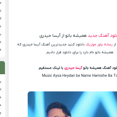
م
د
از
د
ی
نلود آهنگ جدید
همیشه باتو از آیسا حیدری
د
از
رسانه پاور موزیک
دانلود کنید جدیدترین آهنگ آیسا حیدری که
ض
همیشه باتو نام دارد را برای دانلود قرار دادیم
لود آهنگ همیشه باتو
آیسا حیدری
با لینک مستقیم
Music Aysa Heydari be Name Hamishe Ba T
ب
ا
م
خ
چ