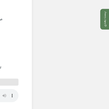
پست بعدی
من
ا