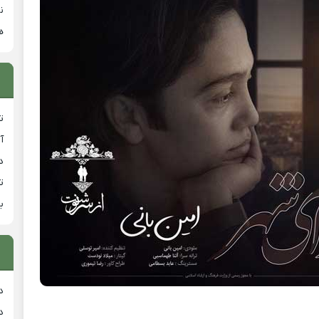
ن
ه
ت
آ
دان
ت
ب
د
د