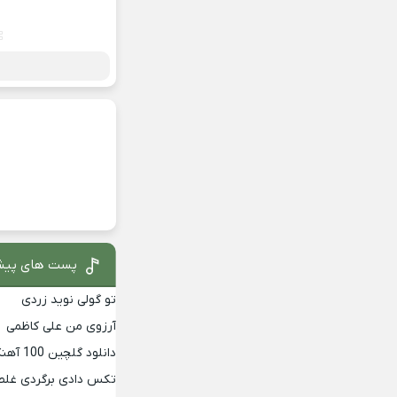
پست های پیش
تو گولی نوید زردی
آرزوی من علی کاظمی
دانلود گلچین 100 آهنگ برتر دهه 90
تکس دادی برگردی غلط