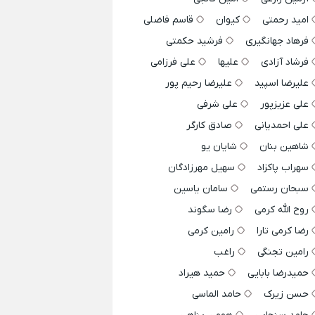
امید رحمتی
کیوان
قاسم فاضلی
فرهاد جهانگیری
فرشید حکمتی
فرشاد آزادی
علیها
علی فرزامی
علیرضا اسپید
علیرضا رحیم پور
علی عزیزپور
علی شرفی
علی احمدیانی
صادق کارگر
شاهین بنان
شایان یو
سهراب پاکزاد
سهیل مهرزادگان
سبحان رستمی
سامان یاسین
روح الله کرمی
رضا سگوند
رضا کرمی تارا
رامین کرمی
رامین تجنگی
راغب
حمیدرضا بابایی
حمید هیراد
حسن زیرک
حامد الماسی