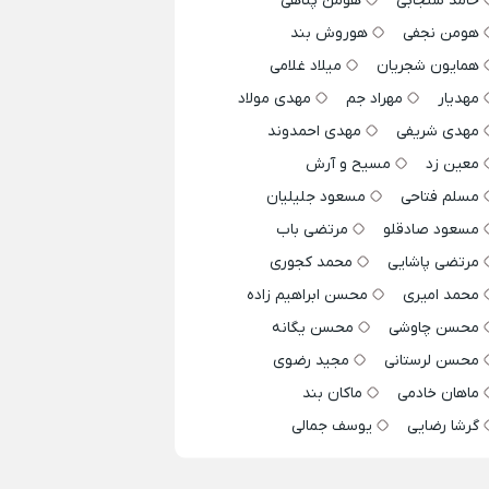
حامد سنجابی
هومن پناهی
هومن نجفی
هوروش بند
همایون شجریان
میلاد غلامی
مهدیار
مهراد جم
مهدی مولاد
مهدی شریفی
مهدی احمدوند
معین زد
مسیح و آرش
مسلم فتاحی
مسعود جلیلیان
مسعود صادقلو
مرتضی باب
مرتضی پاشایی
محمد کجوری
محمد امیری
محسن ابراهیم زاده
محسن چاوشی
محسن یگانه
محسن لرستانی
مجید رضوی
ماهان خادمی
ماکان بند
گرشا رضایی
یوسف جمالی