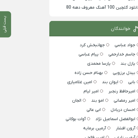
لود گلچین 100 آهنگ معروف دهه 80
پست قبلی
خوانندگان
جواد عباسی
جهانبخش کرد
جاسم خدارحمی
پیام عباسی
پازل بند
پارسا محمدی
بیدل برزویی
بهنام حسن زاده
بابی
ایوان بند
امین غلامیاری
امیرحافظ رنجبر
امیر لیام
امیر رمضانی
امو بند
الجان
احسان دریادل
ابی عالی
ابوالفضل اسماعیل نژاد
آوات بوکانی
آرون افشار
آرمین برمایه
آرمین زارعی
امین فالجی