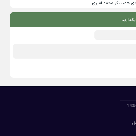
زدی همسنگر محمد امیری
بگذارید
لود گلچین بهترین آهنگ های مسعود جلیلیان 1405
ول