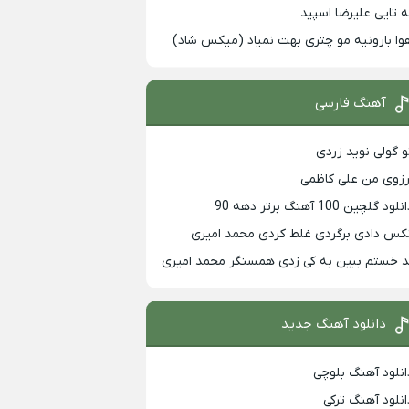
ه تایی علیرضا اسپید
وا بارونیه مو چتری بهت نمیاد (میکس شاد)
آهنگ فارسی
و گولی نوید زردی
رزوی من علی کاظمی
لود گلچین 100 آهنگ برتر دهه 90
کس دادی برگردی غلط کردی محمد امیری
د خستم ببین به کی زدی همسنگر محمد امیری
دانلود آهنگ جدید
انلود آهنگ بلوچی
انلود آهنگ ترکی