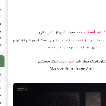
م
د
از
د
ی
دانلود آهنگ جدید
هوای شهر از امین بانی
د
ز
رسانه پاور موزیک
دانلود کنید جدیدترین آهنگ امین بانی که هوای
ض
شهر نام دارد را برای دانلود قرار دادیم
انلود آهنگ هوای شهر
امین بانی
با لینک مستقیم
Music be Name Havaie Shahr
ب
ا
م
خ
چ