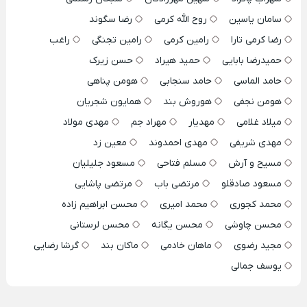
سامان یاسین
روح الله کرمی
رضا سگوند
رضا کرمی تارا
رامین کرمی
رامین تجنگی
راغب
حمیدرضا بابایی
حمید هیراد
حسن زیرک
حامد الماسی
حامد سنجابی
هومن پناهی
هومن نجفی
هوروش بند
همایون شجریان
میلاد غلامی
مهدیار
مهراد جم
مهدی مولاد
مهدی شریفی
مهدی احمدوند
معین زد
مسیح و آرش
مسلم فتاحی
مسعود جلیلیان
مسعود صادقلو
مرتضی باب
مرتضی پاشایی
محمد کجوری
محمد امیری
محسن ابراهیم زاده
محسن چاوشی
محسن یگانه
محسن لرستانی
مجید رضوی
ماهان خادمی
ماکان بند
گرشا رضایی
یوسف جمالی