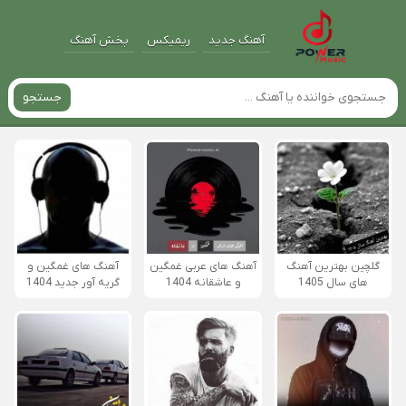
آهنگ جدید
ریمیکس
پخش آهنگ
جستجو
گلچین بهترین آهنگ
آهنگ های عربی غمگین
آهنگ های غمگین و
های سال 1405
و عاشقانه 1404
گریه آور جدید 1404