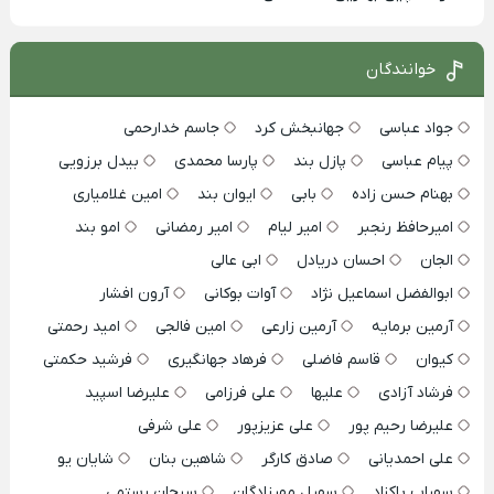
خوانندگان
جواد عباسی
جهانبخش کرد
جاسم خدارحمی
پیام عباسی
پازل بند
پارسا محمدی
بیدل برزویی
بهنام حسن زاده
بابی
ایوان بند
امین غلامیاری
امیرحافظ رنجبر
امیر لیام
امیر رمضانی
امو بند
الجان
احسان دریادل
ابی عالی
ابوالفضل اسماعیل نژاد
آوات بوکانی
آرون افشار
آرمین برمایه
آرمین زارعی
امین فالجی
امید رحمتی
کیوان
قاسم فاضلی
فرهاد جهانگیری
فرشید حکمتی
فرشاد آزادی
علیها
علی فرزامی
علیرضا اسپید
علیرضا رحیم پور
علی عزیزپور
علی شرفی
علی احمدیانی
صادق کارگر
شاهین بنان
شایان یو
سهراب پاکزاد
سهیل مهرزادگان
سبحان رستمی