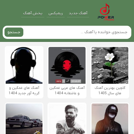
آهنگ جدید
ریمیکس
پخش آهنگ
جستجو
گلچین بهترین آهنگ
آهنگ های عربی غمگین
آهنگ های غمگین و
های سال 1405
و عاشقانه 1404
گریه آور جدید 1404