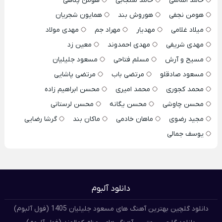
حامد الماسی
حامد سنجابی
هومن پناهی
هومن نجفی
هوروش بند
همایون شجریان
میلاد غلامی
مهدیار
مهراد جم
مهدی مولاد
مهدی شریفی
مهدی احمدوند
معین زد
مسیح و آرش
مسلم فتاحی
مسعود جلیلیان
مسعود صادقلو
مرتضی باب
مرتضی پاشایی
محمد کجوری
محمد امیری
محسن ابراهیم زاده
محسن چاوشی
محسن یگانه
محسن لرستانی
مجید رضوی
ماهان خادمی
ماکان بند
گرشا رضایی
یوسف جمالی
دانلود آلبوم
دانلود گلچین بهترین آهنگ های مسعود جلیلیان 1405 (فول آلبوم)