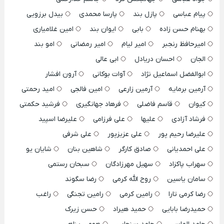
پیام عباسی
پازل بند
پارسا محمدی
بیدل برزویی
بهنام حسن زاده
بابی
ایوان بند
امین غلامیاری
امیرحافظ رنجبر
امیر لیام
امیر رمضانی
امو بند
الجان
احسان دریادل
ابی عالی
ابوالفضل اسماعیل نژاد
آوات بوکانی
آرون افشار
آرمین برمایه
آرمین زارعی
امین فالجی
امید رحمتی
کیوان
قاسم فاضلی
فرهاد جهانگیری
فرشید حکمتی
فرشاد آزادی
علیها
علی فرزامی
علیرضا اسپید
علیرضا رحیم پور
علی عزیزپور
علی شرفی
علی احمدیانی
صادق کارگر
شاهین بنان
شایان یو
سهراب پاکزاد
سهیل مهرزادگان
سبحان رستمی
سامان یاسین
روح الله کرمی
رضا سگوند
رضا کرمی تارا
رامین کرمی
رامین تجنگی
راغب
حمیدرضا بابایی
حمید هیراد
حسن زیرک