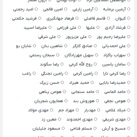
ابوالفضل اسماعیل نژاد
آوات بوکانی
آرون افشار
آرمین برمایه
آرمین زارعی
امین فالجی
امید رحمتی
کیوان
قاسم فاضلی
فرهاد جهانگیری
فرشید حکمتی
فرشاد آزادی
علیها
علی فرزامی
علیرضا اسپید
علیرضا رحیم پور
علی عزیزپور
علی شرفی
علی احمدیانی
صادق کارگر
شاهین بنان
شایان یو
سهراب پاکزاد
سهیل مهرزادگان
سبحان رستمی
سامان یاسین
روح الله کرمی
رضا سگوند
رضا کرمی تارا
رامین کرمی
رامین تجنگی
راغب
حمیدرضا بابایی
حمید هیراد
حسن زیرک
حامد الماسی
حامد سنجابی
هومن پناهی
هومن نجفی
هوروش بند
همایون شجریان
میلاد غلامی
مهدیار
مهراد جم
مهدی مولاد
مهدی شریفی
مهدی احمدوند
معین زد
مسیح و آرش
مسلم فتاحی
مسعود جلیلیان