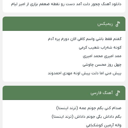
دانلود آهنگ چجور دلت آمد دست رو نقطه ضعفم بزاری از امیر لیام
ریمیکس
گفتم فقط باشی واسم کافی الان دورم پره آدم
کونه شه‌راب شعیب کرمی
ممد امیری محمد امیری
چهل روز محسن چاوشی
پیش منی اما دلت پیش اونه مهدی احمدوند
آهنگ فارسی
صدام کنی بگم جونم عمه (ترند اینستا)
بگم داداش بگی جونم داداش (ترند اینستا)
واله آرمین کوشکباغی