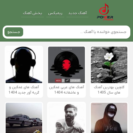
آهنگ جدید
ریمیکس
پخش آهنگ
جستجو
گلچین بهترین آهنگ
آهنگ های عربی غمگین
آهنگ های غمگین و
های سال 1405
و عاشقانه 1404
گریه آور جدید 1404