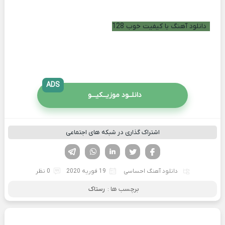
دانلود آهنگ با کیفیت خوب 128
ADS
دانلــود موزیــکیـــو
اشتراک گذاری در شبکه های اجتماعی
فیسوک
تویتر
لینکدین
واتساپ
تلگرام
دانلود آهنگ احساسی
19 فوریه 2020
0 نظر
برچسب ها :
رستاک