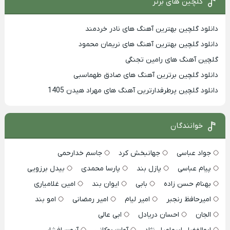
گلچین های برتر
دانلود گلچین بهترین آهنگ های نادر خردمند
دانلود گلچین بهترین آهنگ های نریمان محمود
گلچین آهنگ های رامین تجنگی
دانلود گلچین برترین آهنگ های صادق طهماسبی
دانلود گلچین پرطرفدارترین آهنگ های مهراد هیدن 1405
خوانندگان
جواد عباسی
جهانبخش کرد
جاسم خدارحمی
پیام عباسی
پازل بند
پارسا محمدی
بیدل برزویی
بهنام حسن زاده
بابی
ایوان بند
امین غلامیاری
امیرحافظ رنجبر
امیر لیام
امیر رمضانی
امو بند
الجان
احسان دریادل
ابی عالی