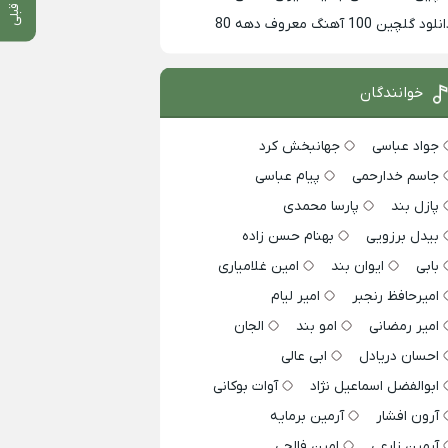
لود گلچین 100 آهنگ معروف دهه 80
خوانندگان
جواد عباسی
جهانبخش کرد
جاسم خدارحمی
پیام عباسی
پازل بند
پارسا محمدی
بیدل برزویی
بهنام حسن زاده
بابی
ایوان بند
امین غلامیاری
امیرحافظ رنجبر
امیر لیام
امیر رمضانی
امو بند
الجان
احسان دریادل
ابی عالی
ابوالفضل اسماعیل نژاد
آوات بوکانی
آرون افشار
آرمین برمایه
آرمین زارعی
امین فالجی