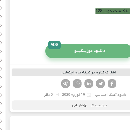
با کیفیت خوب 128
ADS
دانلــود موزیــکیـــو
اشتراک گذاری در شبکه های اجتماعی
فیسوک
تویتر
لینکدین
واتساپ
تلگرام
دانلود آهنگ احساسی
19 فوریه 2020
0 نظر
برچسب ها :
بهنام بانی