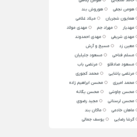
حامد سنجابی
هومن پناهی
هومن نجفی
هوروش بند
همایون شجریان
میلاد غلامی
مهدیار
مهراد جم
مهدی مولاد
مهدی شریفی
مهدی احمدوند
معین زد
مسیح و آرش
مسلم فتاحی
مسعود جلیلیان
مسعود صادقلو
مرتضی باب
مرتضی پاشایی
محمد کجوری
محمد امیری
محسن ابراهیم زاده
محسن چاوشی
محسن یگانه
محسن لرستانی
مجید رضوی
ماهان خادمی
ماکان بند
گرشا رضایی
یوسف جمالی