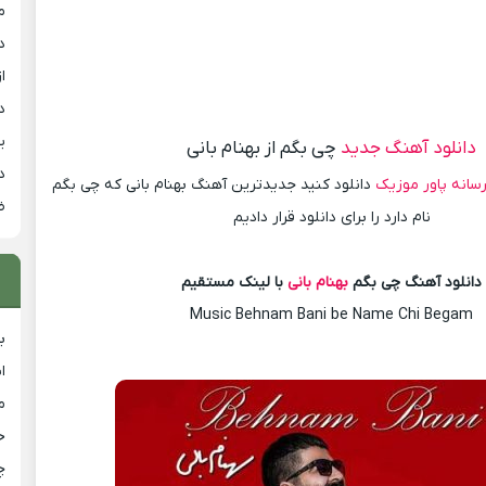
م
د
از
د
ی
دانلود آهنگ جدید
چی بگم از بهنام بانی
د
سانه پاور موزیک
دانلود کنید جدیدترین آهنگ بهنام بانی که چی بگم
ض
نام دارد را برای دانلود قرار دادیم
دانلود آهنگ چی بگم
بهنام بانی
با لینک مستقیم
Music Behnam Bani be Name Chi Begam
ب
ا
م
خ
چ