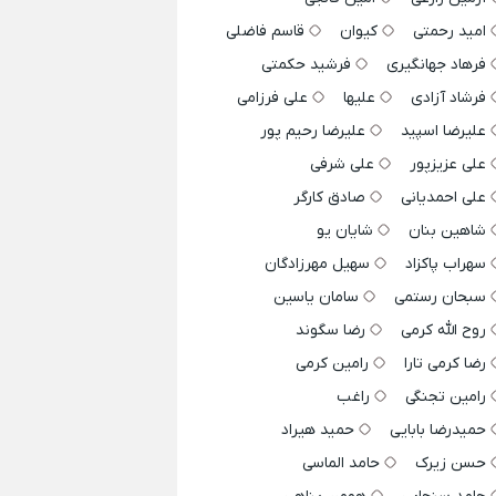
امید رحمتی
کیوان
قاسم فاضلی
فرهاد جهانگیری
فرشید حکمتی
فرشاد آزادی
علیها
علی فرزامی
علیرضا اسپید
علیرضا رحیم پور
علی عزیزپور
علی شرفی
علی احمدیانی
صادق کارگر
شاهین بنان
شایان یو
سهراب پاکزاد
سهیل مهرزادگان
سبحان رستمی
سامان یاسین
روح الله کرمی
رضا سگوند
رضا کرمی تارا
رامین کرمی
رامین تجنگی
راغب
حمیدرضا بابایی
حمید هیراد
حسن زیرک
حامد الماسی