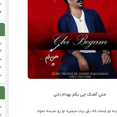
ن
ه
ت
آ
دان
ت
ب
متن آهنگ چی بگم بهنام بانی
د
یه تو چشات که یکی برات میمیره تو رو نمیشه نخواد
د