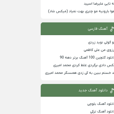
ه تایی علیرضا اسپید
وا بارونیه مو چتری بهت نمیاد (میکس شاد)
آهنگ فارسی
و گولی نوید زردی
رزوی من علی کاظمی
لود گلچین 100 آهنگ برتر دهه 90
کس دادی برگردی غلط کردی محمد امیری
د خستم ببین به کی زدی همسنگر محمد امیری
دانلود آهنگ جدید
انلود آهنگ بلوچی
انلود آهنگ ترکی