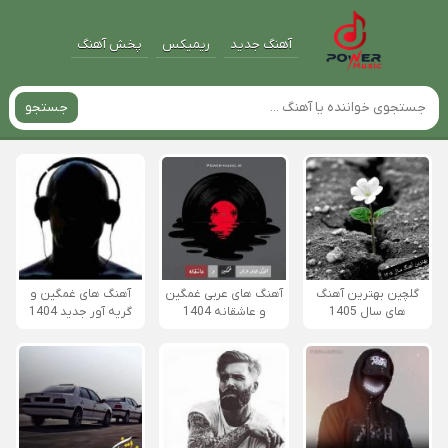
آهنگ جدید
ریمیکس
پخش آهنگ
جستجو
گلچین بهترین آهنگ
آهنگ های عربی غمگین
آهنگ های غمگین و
های سال 1405
و عاشقانه 1404
گریه آور جدید 1404