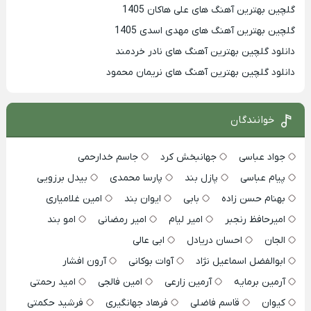
گلچین بهترين آهنگ های علی هاکان 1405
گلچین بهترین آهنگ های مهدی اسدی 1405
دانلود گلچین بهترین آهنگ های نادر خردمند
دانلود گلچین بهترین آهنگ های نریمان محمود
خوانندگان
جواد عباسی
جهانبخش کرد
جاسم خدارحمی
پیام عباسی
پازل بند
پارسا محمدی
بیدل برزویی
بهنام حسن زاده
بابی
ایوان بند
امین غلامیاری
امیرحافظ رنجبر
امیر لیام
امیر رمضانی
امو بند
الجان
احسان دریادل
ابی عالی
ابوالفضل اسماعیل نژاد
آوات بوکانی
آرون افشار
آرمین برمایه
آرمین زارعی
امین فالجی
امید رحمتی
کیوان
قاسم فاضلی
فرهاد جهانگیری
فرشید حکمتی