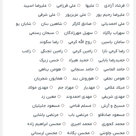
فرشاد آزادی
علیها
علی فرزامی
علیرضا اسپید
علیرضا رحیم پور
علی عزیزپور
علی شرفی
علی احمدیانی
صادق کارگر
شاهین بنان
شایان یو
سهراب پاکزاد
سهیل مهرزادگان
سبحان رستمی
سامان یاسین
روح الله کرمی
رضا سگوند
رضا کرمی تارا
رامین کرمی
رامین تجنگی
راغب
حمیدرضا بابایی
حمید هیراد
حسن زیرک
حامد الماسی
حامد سنجابی
هومن پناهی
هومن نجفی
هوروش بند
همایون شجریان
میلاد غلامی
مهدیار
مهراد جم
مهدی مولاد
مهدی شریفی
مهدی احمدوند
معین زد
مسیح و آرش
مسلم فتاحی
مسعود جلیلیان
مسعود صادقلو
مرتضی باب
مرتضی پاشایی
محمد کجوری
محمد امیری
محسن ابراهیم زاده
محسن چاوشی
محسن یگانه
محسن لرستانی