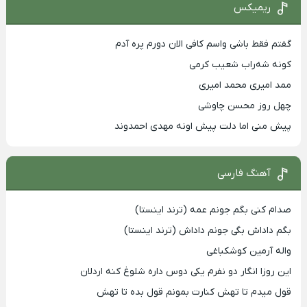
ریمیکس
گفتم فقط باشی واسم کافی الان دورم پره آدم
کونه شه‌راب شعیب کرمی
ممد امیری محمد امیری
چهل روز محسن چاوشی
پیش منی اما دلت پیش اونه مهدی احمدوند
آهنگ فارسی
صدام کنی بگم جونم عمه (ترند اینستا)
بگم داداش بگی جونم داداش (ترند اینستا)
واله آرمین کوشکباغی
این روزا انگار دو نفرم یکی دوس داره شلوغ کنه اردلان
قول میدم تا تهش کنارت بمونم قول بده تا تهش