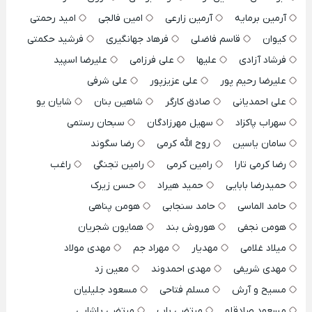
آرمین برمایه
آرمین زارعی
امین فالجی
امید رحمتی
کیوان
قاسم فاضلی
فرهاد جهانگیری
فرشید حکمتی
فرشاد آزادی
علیها
علی فرزامی
علیرضا اسپید
علیرضا رحیم پور
علی عزیزپور
علی شرفی
علی احمدیانی
صادق کارگر
شاهین بنان
شایان یو
سهراب پاکزاد
سهیل مهرزادگان
سبحان رستمی
سامان یاسین
روح الله کرمی
رضا سگوند
رضا کرمی تارا
رامین کرمی
رامین تجنگی
راغب
حمیدرضا بابایی
حمید هیراد
حسن زیرک
حامد الماسی
حامد سنجابی
هومن پناهی
هومن نجفی
هوروش بند
همایون شجریان
میلاد غلامی
مهدیار
مهراد جم
مهدی مولاد
مهدی شریفی
مهدی احمدوند
معین زد
مسیح و آرش
مسلم فتاحی
مسعود جلیلیان
مسعود صادقلو
مرتضی باب
مرتضی پاشایی