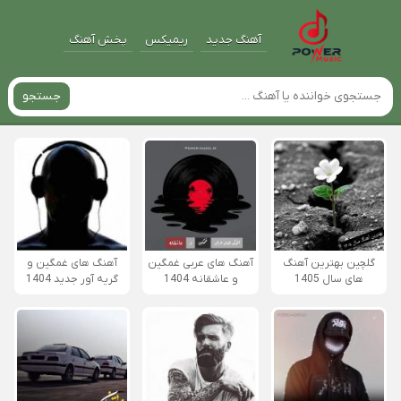
آهنگ جدید
ریمیکس
پخش آهنگ
جستجو
گلچین بهترین آهنگ
آهنگ های عربی غمگین
آهنگ های غمگین و
های سال 1405
و عاشقانه 1404
گریه آور جدید 1404