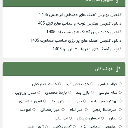
گلچین بهترین آهنگ های مصطفی ابراهیمی 1405
دانلود گلچین بهترین نوحه و مداحی های ترکی 1405
گلچین جدید ترین آهنگ های شب یلدا 1405
دانلود گلچین آهنگ های پرانرژی مناسب مسافرت 1405
گلچین آهنگ های معروف شایان یو 1405
خوانندگان
جواد عباسی
جهانبخش کرد
جاسم خدارحمی
پیام عباسی
پازل بند
پارسا محمدی
بیدل برزویی
بهنام حسن زاده
بابی
ایوان بند
امین غلامیاری
امیرحافظ رنجبر
امیر لیام
امیر رمضانی
امو بند
الجان
احسان دریادل
ابی عالی
ابوالفضل اسماعیل نژاد
آوات بوکانی
آرون افشار