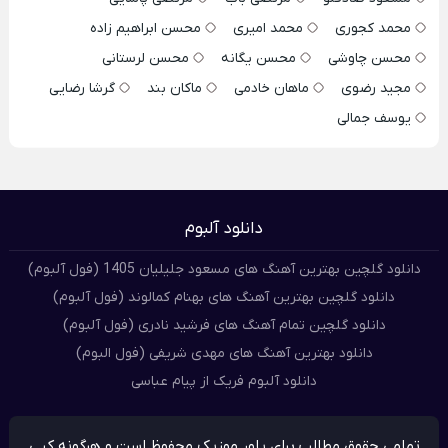
محمد کجوری
محمد امیری
محسن ابراهیم زاده
محسن چاوشی
محسن یگانه
محسن لرستانی
مجید رضوی
ماهان خادمی
ماکان بند
گرشا رضایی
یوسف جمالی
دانلود آلبوم
دانلود گلچین بهترین آهنگ های مسعود جلیلیان 1405 (فول آلبوم)
دانلود گلچین بهترین آهنگ های بهنام کمالوند (فول آلبوم)
دانلود گلچین تمام آهنگ های فرشید نادری (فول آلبوم)
دانلود بهترین آهنگ های مهدی شریفی (فول البوم)
دانلود آلبوم فریک از پیام عباسی
تمامی حقوق مطالب برای پاور موزیک محفوظ است و هرگونه کپی