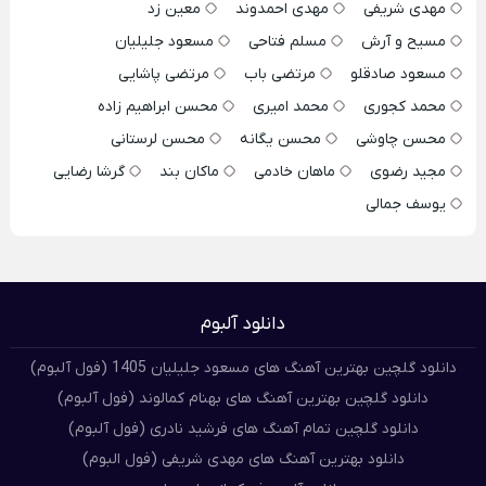
مهدی شریفی
مهدی احمدوند
معین زد
مسیح و آرش
مسلم فتاحی
مسعود جلیلیان
مسعود صادقلو
مرتضی باب
مرتضی پاشایی
محمد کجوری
محمد امیری
محسن ابراهیم زاده
محسن چاوشی
محسن یگانه
محسن لرستانی
مجید رضوی
ماهان خادمی
ماکان بند
گرشا رضایی
یوسف جمالی
دانلود آلبوم
دانلود گلچین بهترین آهنگ های مسعود جلیلیان 1405 (فول آلبوم)
دانلود گلچین بهترین آهنگ های بهنام کمالوند (فول آلبوم)
دانلود گلچین تمام آهنگ های فرشید نادری (فول آلبوم)
دانلود بهترین آهنگ های مهدی شریفی (فول البوم)