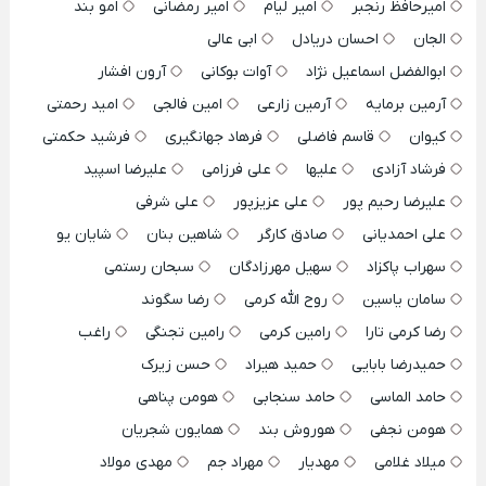
امیرحافظ رنجبر
امیر لیام
امیر رمضانی
امو بند
الجان
احسان دریادل
ابی عالی
ابوالفضل اسماعیل نژاد
آوات بوکانی
آرون افشار
آرمین برمایه
آرمین زارعی
امین فالجی
امید رحمتی
کیوان
قاسم فاضلی
فرهاد جهانگیری
فرشید حکمتی
فرشاد آزادی
علیها
علی فرزامی
علیرضا اسپید
علیرضا رحیم پور
علی عزیزپور
علی شرفی
علی احمدیانی
صادق کارگر
شاهین بنان
شایان یو
سهراب پاکزاد
سهیل مهرزادگان
سبحان رستمی
سامان یاسین
روح الله کرمی
رضا سگوند
رضا کرمی تارا
رامین کرمی
رامین تجنگی
راغب
حمیدرضا بابایی
حمید هیراد
حسن زیرک
حامد الماسی
حامد سنجابی
هومن پناهی
هومن نجفی
هوروش بند
همایون شجریان
میلاد غلامی
مهدیار
مهراد جم
مهدی مولاد