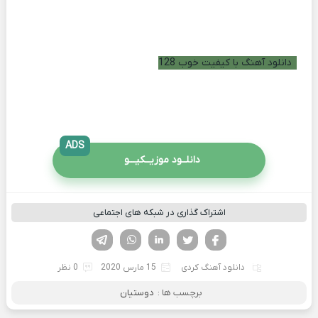
دانلود آهنگ با کیفیت خوب 128
ADS
دانلــود موزیــکیـــو
اشتراک گذاری در شبکه های اجتماعی
فیسوک
تویتر
لینکدین
واتساپ
تلگرام
دانلود آهنگ کردی
15 مارس 2020
0 نظر
برچسب ها :
دوستیان