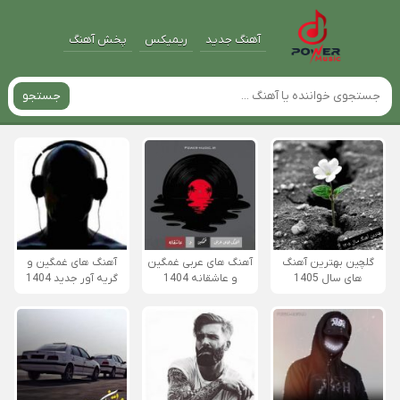
آهنگ جدید
ریمیکس
پخش آهنگ
جستجو
گلچین بهترین آهنگ
آهنگ های عربی غمگین
آهنگ های غمگین و
های سال 1405
و عاشقانه 1404
گریه آور جدید 1404