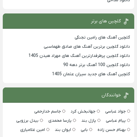
دانلود مداحی
گلچین های برتر
گلچین آهنگ های رامین تجنگی
دانلود گلچین برترین آهنگ های صادق طهماسبی
دانلود گلچین پرطرفدارترین آهنگ های مهراد هیدن 1405
دانلود گلچین 100 آهنگ برتر دهه 90
گلچین آهنگ های جدید سیران عثمان 1405
خوانندگان
جواد عباسی
جهانبخش کرد
جاسم خدارحمی
پیام عباسی
پازل بند
پارسا محمدی
بیدل برزویی
بهنام حسن زاده
بابی
ایوان بند
امین غلامیاری