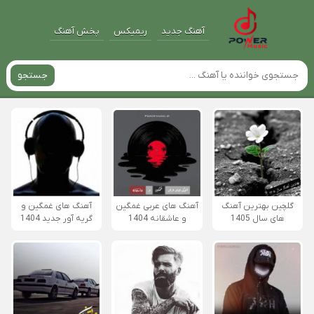
آهنگ جدید
ریمیکس
پخش آهنگ
جستجو
گلچین بهترین آهنگ
آهنگ های عربی غمگین
آهنگ های غمگین و
های سال 1405
و عاشقانه 1404
گریه آور جدید 1404