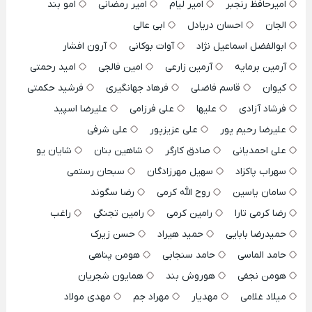
امیرحافظ رنجبر
امیر لیام
امیر رمضانی
امو بند
الجان
احسان دریادل
ابی عالی
ابوالفضل اسماعیل نژاد
آوات بوکانی
آرون افشار
آرمین برمایه
آرمین زارعی
امین فالجی
امید رحمتی
کیوان
قاسم فاضلی
فرهاد جهانگیری
فرشید حکمتی
فرشاد آزادی
علیها
علی فرزامی
علیرضا اسپید
علیرضا رحیم پور
علی عزیزپور
علی شرفی
علی احمدیانی
صادق کارگر
شاهین بنان
شایان یو
سهراب پاکزاد
سهیل مهرزادگان
سبحان رستمی
سامان یاسین
روح الله کرمی
رضا سگوند
رضا کرمی تارا
رامین کرمی
رامین تجنگی
راغب
حمیدرضا بابایی
حمید هیراد
حسن زیرک
حامد الماسی
حامد سنجابی
هومن پناهی
هومن نجفی
هوروش بند
همایون شجریان
میلاد غلامی
مهدیار
مهراد جم
مهدی مولاد