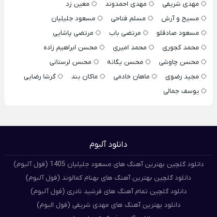
مهدی شریفی
مهدی احمدوند
معین زد
مسیح و آرش
مسلم فتاحی
مسعود جلیلیان
مسعود صادقلو
مرتضی باب
مرتضی پاشایی
محمد کجوری
محمد امیری
محسن ابراهیم زاده
محسن چاوشی
محسن یگانه
محسن لرستانی
مجید رضوی
ماهان خادمی
ماکان بند
گرشا رضایی
یوسف جمالی
دانلود آلبوم
دانلود گلچین بهترین آهنگ های مسعود جلیلیان 1405 (فول آلبوم)
دانلود گلچین بهترین آهنگ های بهنام کمالوند (فول آلبوم)
دانلود گلچین تمام آهنگ های فرشید نادری (فول آلبوم)
دانلود بهترین آهنگ های مهدی شریفی (فول البوم)