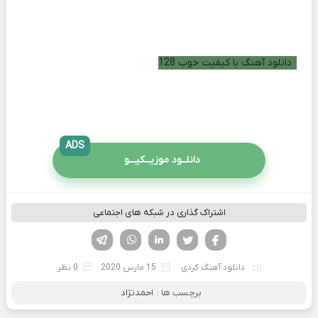
دانلود آهنگ با کیفیت خوب 128
ADS
دانلــود موزیــکیـــو
اشتراک گذاری در شبکه های اجتماعی
فیسوک
تویتر
لینکدین
واتساپ
تلگرام
دانلود آهنگ کردی
15 مارس 2020
0 نظر
برچسب ها :
احمدنژاد