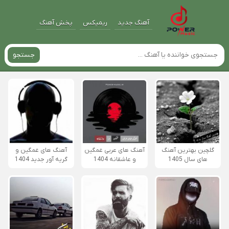
آهنگ جدید
ریمیکس
پخش آهنگ
جستجو
گلچین بهترین آهنگ
آهنگ های عربی غمگین
آهنگ های غمگین و
های سال 1405
و عاشقانه 1404
گریه آور جدید 1404