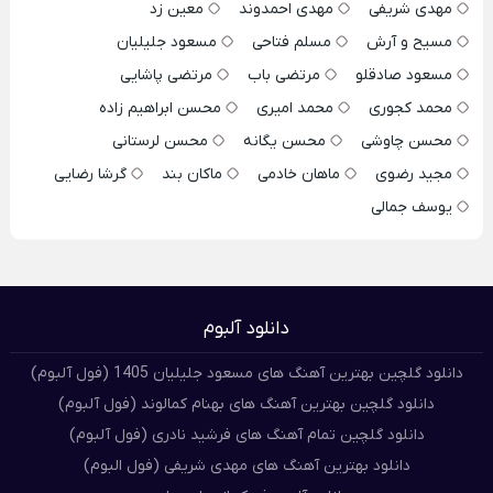
مهدی شریفی
مهدی احمدوند
معین زد
مسیح و آرش
مسلم فتاحی
مسعود جلیلیان
مسعود صادقلو
مرتضی باب
مرتضی پاشایی
محمد کجوری
محمد امیری
محسن ابراهیم زاده
محسن چاوشی
محسن یگانه
محسن لرستانی
مجید رضوی
ماهان خادمی
ماکان بند
گرشا رضایی
یوسف جمالی
دانلود آلبوم
دانلود گلچین بهترین آهنگ های مسعود جلیلیان 1405 (فول آلبوم)
دانلود گلچین بهترین آهنگ های بهنام کمالوند (فول آلبوم)
دانلود گلچین تمام آهنگ های فرشید نادری (فول آلبوم)
دانلود بهترین آهنگ های مهدی شریفی (فول البوم)