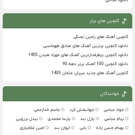
دانلود مداحی
گلچین های برتر
گلچین آهنگ های رامین تجنگی
دانلود گلچین برترین آهنگ های صادق طهماسبی
دانلود گلچین پرطرفدارترین آهنگ های مهراد هیدن 1405
دانلود گلچین 100 آهنگ برتر دهه 90
گلچین آهنگ های جدید سیران عثمان 1405
خوانندگان
جواد عباسی
جهانبخش کرد
جاسم خدارحمی
پیام عباسی
پازل بند
پارسا محمدی
بیدل برزویی
بهنام حسن زاده
بابی
ایوان بند
امین غلامیاری