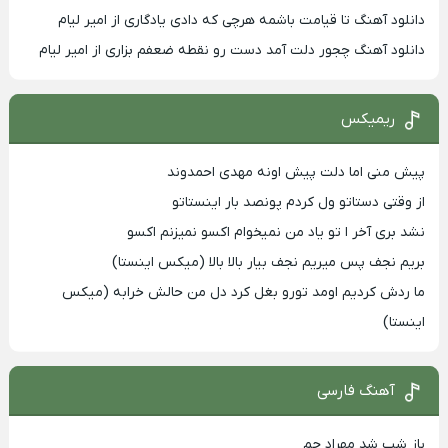
دانلود آهنگ تا قیامت باشمه هرچی که دادی یادگاری از امیر لیام
دانلود آهنگ چجور دلت آمد دست رو نقطه ضعفم بزاری از امیر لیام
ریمیکس
پیش منی اما دلت پیش اونه مهدی احمدوند
از وقتی دستاتو ول کردم پونصد بار اینستاتو
نشد بری آخر ا تو یاد من نمیخوام اکسو نمیزنم اکسو
بریم نجف پس میریم نجف بیار بالا بالا (میکس اینستا)
ما ردش کردیم اومد تورو بغل کرد دل من حالش خرابه (میکس
اینستا)
آهنگ فارسی
باز شب شد مهراد جم