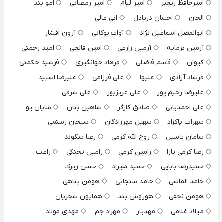
امیرحافظ رنجبر
امیر لیام
امیر رمضانی
امو بند
الجان
احسان دریادل
ابی عالی
ابوالفضل اسماعیل نژاد
آوات بوکانی
آرون افشار
آرمین برمایه
آرمین زارعی
امین فالجی
امید رحمتی
کیوان
قاسم فاضلی
فرهاد جهانگیری
فرشید حکمتی
فرشاد آزادی
علیها
علی فرزامی
علیرضا اسپید
علیرضا رحیم پور
علی عزیزپور
علی شرفی
علی احمدیانی
صادق کارگر
شاهین بنان
شایان یو
سهراب پاکزاد
سهیل مهرزادگان
سبحان رستمی
سامان یاسین
روح الله کرمی
رضا سگوند
رضا کرمی تارا
رامین کرمی
رامین تجنگی
راغب
حمیدرضا بابایی
حمید هیراد
حسن زیرک
حامد الماسی
حامد سنجابی
هومن پناهی
هومن نجفی
هوروش بند
همایون شجریان
میلاد غلامی
مهدیار
مهراد جم
مهدی مولاد