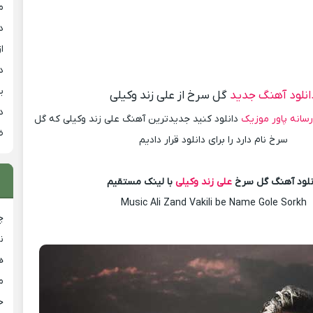
م
د
از
د
ی
انلود آهنگ جدید
گل سرخ از علی زند وکیلی
د
رسانه پاور موزیک
دانلود کنید جدیدترین آهنگ علی زند وکیلی که گل
ض
سرخ نام دارد را برای دانلود قرار دادیم
نلود آهنگ گل سرخ
علی زند وکیلی
با لینک مستقیم
Music Ali Zand Vakili be Name Gole Sorkh
چ
ن
ه
م
ح