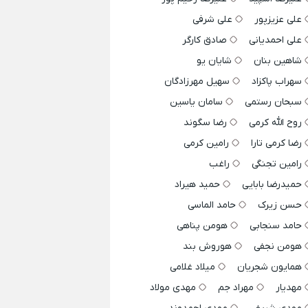
علی عزیزپور
علی شرفی
علی احمدیانی
صادق کارگر
شاهین بنان
شایان یو
سهراب پاکزاد
سهیل مهرزادگان
سبحان رستمی
سامان یاسین
روح الله کرمی
رضا سگوند
رضا کرمی تارا
رامین کرمی
رامین تجنگی
راغب
حمیدرضا بابایی
حمید هیراد
حسن زیرک
حامد الماسی
حامد سنجابی
هومن پناهی
هومن نجفی
هوروش بند
همایون شجریان
میلاد غلامی
مهدیار
مهراد جم
مهدی مولاد