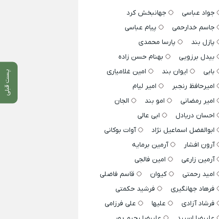
جواد عباسی
جهانبخش کرد
جاسم خدارحمی
پیام عباسی
پازل بند
پارسا محمدی
بیدل برزویی
بهنام حسن زاده
بابی
ایوان بند
امین غلامیاری
پست قبلی
امیرحافظ رنجبر
امیر لیام
امیر رمضانی
امو بند
الجان
احسان دریادل
ابی عالی
ابوالفضل اسماعیل نژاد
آوات بوکانی
آرون افشار
آرمین برمایه
آرمین زارعی
امین فالجی
امید رحمتی
کیوان
قاسم فاضلی
فرهاد جهانگیری
فرشید حکمتی
فرشاد آزادی
علیها
علی فرزامی
علیرضا اسپید
علیرضا رحیم پور