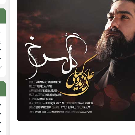
ب
پ
د
د
ک
د
د
د
د