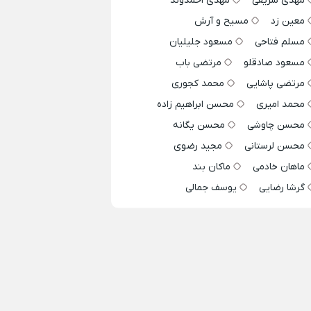
مهدی شریفی
مهدی احمدوند
معین زد
مسیح و آرش
مسلم فتاحی
مسعود جلیلیان
مسعود صادقلو
مرتضی باب
مرتضی پاشایی
محمد کجوری
محمد امیری
محسن ابراهیم زاده
محسن چاوشی
محسن یگانه
محسن لرستانی
مجید رضوی
ماهان خادمی
ماکان بند
گرشا رضایی
یوسف جمالی