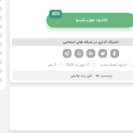
ADS
دانلــود موزیــکیـــو
اشتراک گذاری در شبکه های اجتماعی
فیسوک
تویتر
لینکدین
واتساپ
تلگرام
دانلود آهنگ جدید
17 فوریه 2020
0 نظر
برچسب ها :
علی زند وکیلی