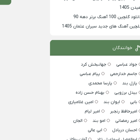
دن 1405
لود گلچین 100 آهنگ برتر دهه 90
لچین آهنگ های جدید سیران عثمان 1405
خوانندگان
جواد عباسی
جهانبخش کرد
جاسم خدارحمی
پیام عباسی
پازل بند
پارسا محمدی
بیدل برزویی
بهنام حسن زاده
بابی
ایوان بند
امین غلامیاری
امیرحافظ رنجبر
امیر لیام
امیر رمضانی
امو بند
الجان
احسان دریادل
ابی عالی
ابوالفضل اسماعیل نژاد
آوات بوکانی