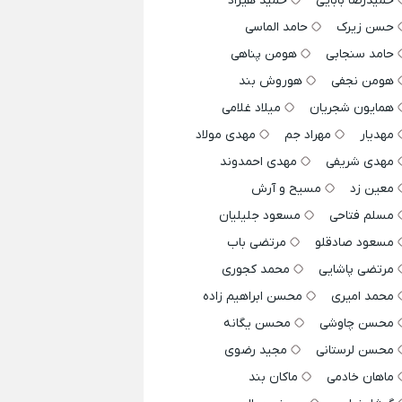
حمیدرضا بابایی
حمید هیراد
حسن زیرک
حامد الماسی
حامد سنجابی
هومن پناهی
هومن نجفی
هوروش بند
همایون شجریان
میلاد غلامی
مهدیار
مهراد جم
مهدی مولاد
مهدی شریفی
مهدی احمدوند
معین زد
مسیح و آرش
مسلم فتاحی
مسعود جلیلیان
مسعود صادقلو
مرتضی باب
مرتضی پاشایی
محمد کجوری
محمد امیری
محسن ابراهیم زاده
محسن چاوشی
محسن یگانه
محسن لرستانی
مجید رضوی
ماهان خادمی
ماکان بند