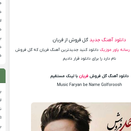
م
د
از
د
ی
دانلود آهنگ جدید
گل فروش از فریان
د
رسانه پاور موزیک
دانلود کنید جدیدترین آهنگ فریان که گل فروش
ض
نام دارد را برای دانلود قرار دادیم
دانلود آهنگ گل فروش
فریان
با لینک مستقیم
Music Faryan be Name Golforoosh
پ
ا
ن
ا
ب