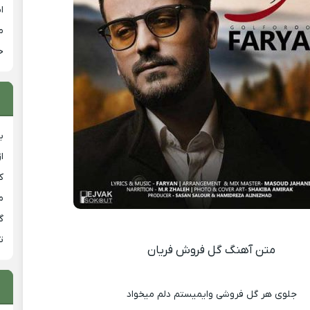
ا
م
خ
ب
ا
ک
م
گ
ت
متن آهنگ گل فروش فریان
جلوی هر گل فروشی وایمیستم دلم میخواد