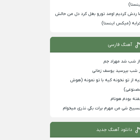
ینستا)
ا ردش کردیم اومد تورو بغل کرد دل من حالش
رابه (میکس اینستا)
آهنگ فارسی
از شب شد مهراد جم
ز شب بپرسید یوسف زمانی
یه از تو نخونه کیه با تو نمونه (هوش
صنوعی)
فته بودم هونام
سبیح شی من مهرم برات بگی نذری میخوام
دانلود آهنگ جدید