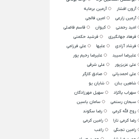
آرون افشار
آرمین برمایه
آرمین زارعی
امین فالجی
امید رحمتی
کیوان
قاسم فاضلی
فرهاد جهانگیری
فرشید حکمتی
فرشاد آزادی
علیها
علی فرزامی
علیرضا اسپید
علیرضا رحیم پور
علی عزیزپور
علی شرفی
علی احمدیانی
صادق کارگر
شاهین بنان
شایان یو
سهراب پاکزاد
سهیل مهرزادگان
سبحان رستمی
سامان یاسین
روح الله کرمی
رضا سگوند
رضا کرمی تارا
رامین کرمی
رامین تجنگی
راغب