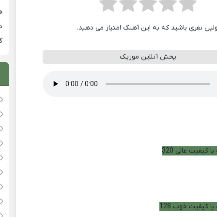
هی
دان
ولین نفری باشید که به این آهنگ امتیاز می دهید.
گ
پخش آنلاین موزیک
ا کیفیت عالی 320
با کیفیت خوب 128