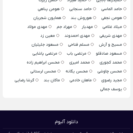
حمیدرضا بابایی
حمید هیراد
حسن زیرک
حامد الماسی
حامد سنجابی
هومن پناهی
هومن نجفی
هوروش بند
همایون شجریان
میلاد غلامی
مهدیار
مهراد جم
مهدی مولاد
مهدی شریفی
مهدی احمدوند
معین زد
مسیح و آرش
مسلم فتاحی
مسعود جلیلیان
مسعود صادقلو
مرتضی باب
مرتضی پاشایی
محمد کجوری
محمد امیری
محسن ابراهیم زاده
محسن چاوشی
محسن یگانه
محسن لرستانی
مجید رضوی
ماهان خادمی
ماکان بند
گرشا رضایی
یوسف جمالی
دانلود آلبوم