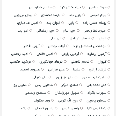
جواد عباسی
جهانبخش کرد
جاسم خدارحمی
پیام عباسی
پازل بند
پارسا محمدی
بیدل برزویی
بهنام حسن زاده
بابی
ایوان بند
امین غلامیاری
امیرحافظ رنجبر
امیر لیام
امیر رمضانی
امو بند
الجان
احسان دریادل
ابی عالی
ابوالفضل اسماعیل نژاد
آوات بوکانی
آرون افشار
آرمین برمایه
آرمین زارعی
امین فالجی
امید رحمتی
کیوان
قاسم فاضلی
فرهاد جهانگیری
فرشید حکمتی
فرشاد آزادی
علیها
علی فرزامی
علیرضا اسپید
علیرضا رحیم پور
علی عزیزپور
علی شرفی
علی احمدیانی
صادق کارگر
شاهین بنان
شایان یو
سهراب پاکزاد
سهیل مهرزادگان
سبحان رستمی
سامان یاسین
روح الله کرمی
رضا سگوند
رضا کرمی تارا
رامین کرمی
رامین تجنگی
راغب