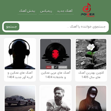
آهنگ جدید
ریمیکس
پخش آهنگ
جستجو
گلچین بهترین آهنگ
آهنگ های عربی غمگین
آهنگ های غمگین و
های سال 1405
و عاشقانه 1404
گریه آور جدید 1404