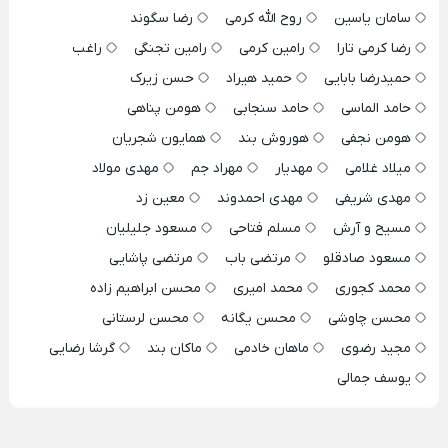
سامان یاسین
روح الله کرمی
رضا سگوند
رضا کرمی تارا
رامین کرمی
رامین تجنگی
راغب
حمیدرضا بابایی
حمید هیراد
حسن زیرک
حامد الماسی
حامد سنجابی
هومن پناهی
هومن نجفی
هوروش بند
همایون شجریان
میلاد غلامی
مهدیار
مهراد جم
مهدی مولاد
مهدی شریفی
مهدی احمدوند
معین زد
مسیح و آرش
مسلم فتاحی
مسعود جلیلیان
مسعود صادقلو
مرتضی باب
مرتضی پاشایی
محمد کجوری
محمد امیری
محسن ابراهیم زاده
محسن چاوشی
محسن یگانه
محسن لرستانی
مجید رضوی
ماهان خادمی
ماکان بند
گرشا رضایی
یوسف جمالی