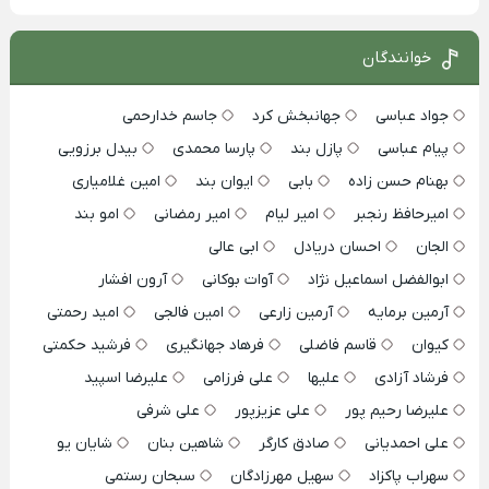
خوانندگان
جواد عباسی
جهانبخش کرد
جاسم خدارحمی
پیام عباسی
پازل بند
پارسا محمدی
بیدل برزویی
بهنام حسن زاده
بابی
ایوان بند
امین غلامیاری
امیرحافظ رنجبر
امیر لیام
امیر رمضانی
امو بند
الجان
احسان دریادل
ابی عالی
ابوالفضل اسماعیل نژاد
آوات بوکانی
آرون افشار
آرمین برمایه
آرمین زارعی
امین فالجی
امید رحمتی
کیوان
قاسم فاضلی
فرهاد جهانگیری
فرشید حکمتی
فرشاد آزادی
علیها
علی فرزامی
علیرضا اسپید
علیرضا رحیم پور
علی عزیزپور
علی شرفی
علی احمدیانی
صادق کارگر
شاهین بنان
شایان یو
سهراب پاکزاد
سهیل مهرزادگان
سبحان رستمی