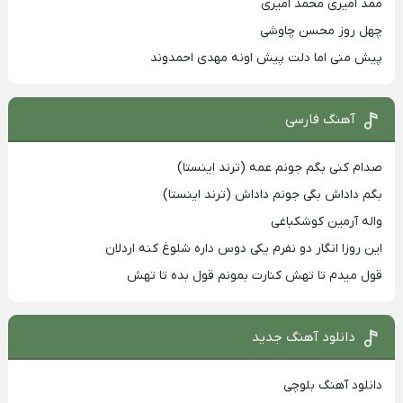
ممد امیری محمد امیری
چهل روز محسن چاوشی
پیش منی اما دلت پیش اونه مهدی احمدوند
آهنگ فارسی
صدام کنی بگم جونم عمه (ترند اینستا)
بگم داداش بگی جونم داداش (ترند اینستا)
واله آرمین کوشکباغی
این روزا انگار دو نفرم یکی دوس داره شلوغ کنه اردلان
قول میدم تا تهش کنارت بمونم قول بده تا تهش
دانلود آهنگ جدید
دانلود آهنگ بلوچی