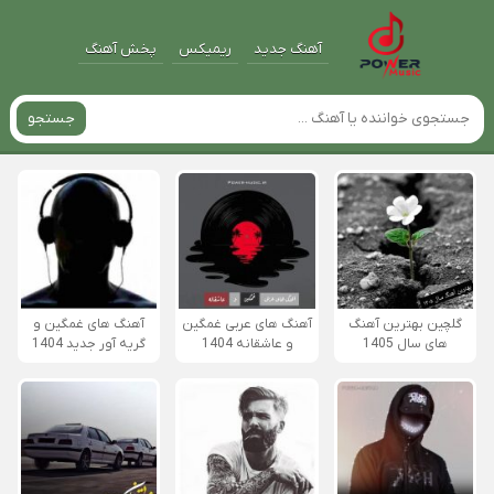
آهنگ جدید
ریمیکس
پخش آهنگ
جستجو
گلچین بهترین آهنگ
آهنگ های عربی غمگین
آهنگ های غمگین و
های سال 1405
و عاشقانه 1404
گریه آور جدید 1404