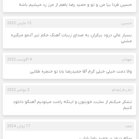
حسین فردا بیا من و تو و حمید رضا باهم از مرز رد میشیم باشه
حسین
13 مارس 2022
بسیار عالی درود بیکران به صدای زیبات آهنگ حکم تیر آدمو میگیره
مشتی
مهتاب
4 آگوست 2022
والا دمت خیلی خیلی گرم آقا حمیدرضا بابا تو حنجره طلایی
نه_به_اعدام
2 نوامبر 2022
تشکر میکنم از سایت خوبتون و اینکه راحت میتونیم آهنگو دانلود
کنیم
ممد
17 ژوئن 2024
سلام درود بر حمید رضا بابایی