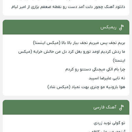
دانلود آهنگ چجور دلت آمد دست رو نقطه ضعفم بزاری از امیر لیام
ریمیکس
بریم نجف پس میریم نجف بیار بالا بالا (میکس اینستا)
ما ردش کردیم اومد تورو بغل کرد دل من حالش خرابه (میکس
اینستا)
چرا بام الکی میجنگی دستتو رو کردم
نه تایی علیرضا اسپید
هوا بارونیه مو چتری بهت نمیاد (میکس شاد)
آهنگ فارسی
تو گولی نوید زردی
آرزوی من علی کاظمی