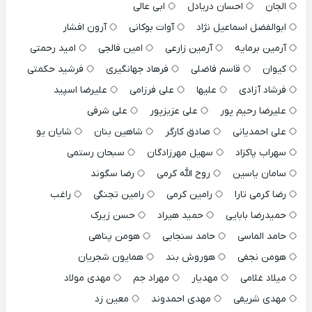
الجان
احسان دریادل
ابی عالی
ابوالفضل اسماعیل نژاد
آوات بوکانی
آرون افشار
آرمین برمایه
آرمین زارعی
امین فالجی
امید رحمتی
کیوان
قاسم فاضلی
فرهاد جهانگیری
فرشید حکمتی
فرشاد آزادی
علیها
علی فرزامی
علیرضا اسپید
علیرضا رحیم پور
علی عزیزپور
علی شرفی
علی احمدیانی
صادق کارگر
شاهین بنان
شایان یو
سهراب پاکزاد
سهیل مهرزادگان
سبحان رستمی
سامان یاسین
روح الله کرمی
رضا سگوند
رضا کرمی تارا
رامین کرمی
رامین تجنگی
راغب
حمیدرضا بابایی
حمید هیراد
حسن زیرک
حامد الماسی
حامد سنجابی
هومن پناهی
هومن نجفی
هوروش بند
همایون شجریان
میلاد غلامی
مهدیار
مهراد جم
مهدی مولاد
مهدی شریفی
مهدی احمدوند
معین زد