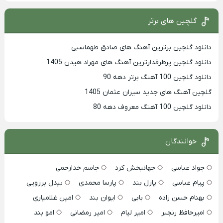
گلچین های برتر
دانلود گلچین برترین آهنگ های صادق طهماسبی
دانلود گلچین پرطرفدارترین آهنگ های مهراد هیدن 1405
دانلود گلچین 100 آهنگ برتر دهه 90
گلچین آهنگ های جدید سیران عثمان 1405
دانلود گلچین 100 آهنگ معروف دهه 80
خوانندگان
جواد عباسی
جهانبخش کرد
جاسم خدارحمی
پیام عباسی
پازل بند
پارسا محمدی
بیدل برزویی
بهنام حسن زاده
بابی
ایوان بند
امین غلامیاری
امیرحافظ رنجبر
امیر لیام
امیر رمضانی
امو بند