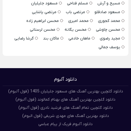
مسیح و آرش
مسلم فتاحی
مسعود جلیلیان
مسعود صادقلو
مرتضی باب
مرتضی پاشایی
محمد کجوری
محمد امیری
محسن ابراهیم زاده
محسن چاوشی
محسن یگانه
محسن لرستانی
مجید رضوی
ماهان خادمی
ماکان بند
گرشا رضایی
یوسف جمالی
دانلود آلبوم
دانلود گلچین بهترین آهنگ های مسعود جلیلیان 1405 (فول آلبوم)
دانلود گلچین بهترین آهنگ های بهنام کمالوند (فول آلبوم)
دانلود گلچین تمام آهنگ های فرشید نادری (فول آلبوم)
دانلود بهترین آهنگ های مهدی شریفی (فول البوم)
دانلود آلبوم فریک از پیام عباسی