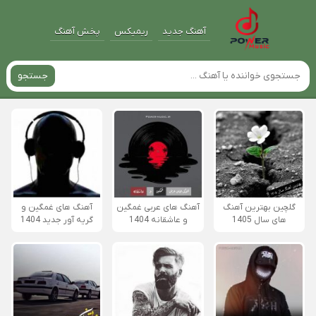
آهنگ جدید
ریمیکس
پخش آهنگ
جستجو
گلچین بهترین آهنگ
آهنگ های عربی غمگین
آهنگ های غمگین و
های سال 1405
و عاشقانه 1404
گریه آور جدید 1404