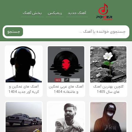
آهنگ جدید
ریمیکس
پخش آهنگ
جستجو
گلچین بهترین آهنگ
آهنگ های عربی غمگین
آهنگ های غمگین و
های سال 1405
و عاشقانه 1404
گریه آور جدید 1404