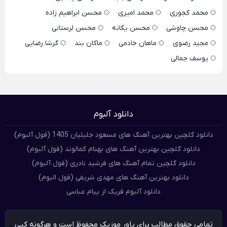
محمد کجوری
محمد امیری
محسن ابراهیم زاده
محسن چاوشی
محسن یگانه
محسن لرستانی
مجید رضوی
ماهان خادمی
ماکان بند
گرشا رضایی
یوسف جمالی
دانلود آلبوم
دانلود گلچین بهترین آهنگ های مسعود جلیلیان 1405 (فول آلبوم)
دانلود گلچین بهترین آهنگ های بهنام کمالوند (فول آلبوم)
دانلود گلچین تمام آهنگ های فرشید نادری (فول آلبوم)
دانلود بهترین آهنگ های مهدی شریفی (فول البوم)
دانلود آلبوم فریک از پیام عباسی
تمامی حقوق مطالب برای پاور موزیک محفوظ است و هرگونه کپی