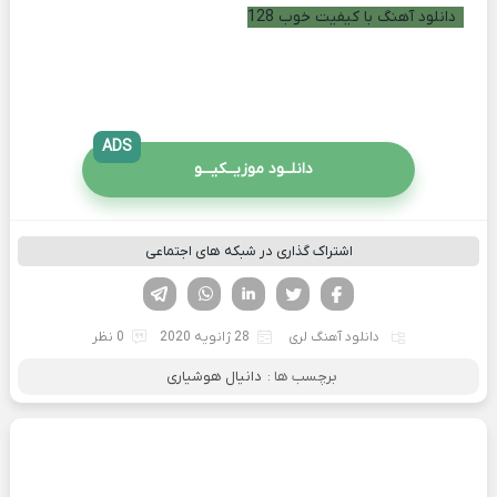
دانلود آهنگ با کیفیت خوب 128
ADS
دانلــود موزیــکیـــو
اشتراک گذاری در شبکه های اجتماعی
فیسوک
تویتر
لینکدین
واتساپ
تلگرام
دانلود آهنگ لری
28 ژانویه 2020
0 نظر
برچسب ها :
دانیال هوشیاری