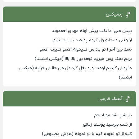
ریمیکس
پیش منی اما دلت پیش اونه مهدی احمدوند
از وقتی دستاتو ول کردم پونصد بار اینستاتو
نشد بری آخر ا تو یاد من نمیخوام اکسو نمیزنم اکسو
بریم نجف پس میریم نجف بیار بالا بالا (میکس اینستا)
ما ردش کردیم اومد تورو بغل کرد دل من حالش خرابه (میکس
اینستا)
آهنگ فارسی
باز شب شد مهراد جم
از شب بپرسید یوسف زمانی
کیه از تو نخونه کیه با تو نمونه (هوش مصنوعی)