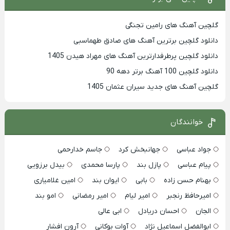
گلچین آهنگ های رامین تجنگی
دانلود گلچین برترین آهنگ های صادق طهماسبی
دانلود گلچین پرطرفدارترین آهنگ های مهراد هیدن 1405
دانلود گلچین 100 آهنگ برتر دهه 90
گلچین آهنگ های جدید سیران عثمان 1405
خوانندگان
جواد عباسی
جهانبخش کرد
جاسم خدارحمی
پیام عباسی
پازل بند
پارسا محمدی
بیدل برزویی
بهنام حسن زاده
بابی
ایوان بند
امین غلامیاری
امیرحافظ رنجبر
امیر لیام
امیر رمضانی
امو بند
الجان
احسان دریادل
ابی عالی
ابوالفضل اسماعیل نژاد
آوات بوکانی
آرون افشار