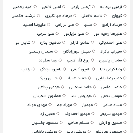
آرمین برمایه
آرمین زارعی
امین فالجی
امید رحمتی
کیوان
قاسم فاضلی
فرهاد جهانگیری
فرشید حکمتی
فرشاد آزادی
علیها
علی فرزامی
علیرضا اسپید
علیرضا رحیم پور
علی عزیزپور
علی شرفی
علی احمدیانی
صادق کارگر
شاهین بنان
شایان یو
سهراب پاکزاد
سهیل مهرزادگان
سبحان رستمی
سامان یاسین
روح الله کرمی
رضا سگوند
رضا کرمی تارا
رامین کرمی
رامین تجنگی
راغب
حمیدرضا بابایی
حمید هیراد
حسن زیرک
حامد الماسی
حامد سنجابی
هومن پناهی
هومن نجفی
هوروش بند
همایون شجریان
میلاد غلامی
مهدیار
مهراد جم
مهدی مولاد
مهدی شریفی
مهدی احمدوند
معین زد
مسیح و آرش
مسلم فتاحی
مسعود جلیلیان
مسعود صادقلو
مرتضی باب
مرتضی پاشایی