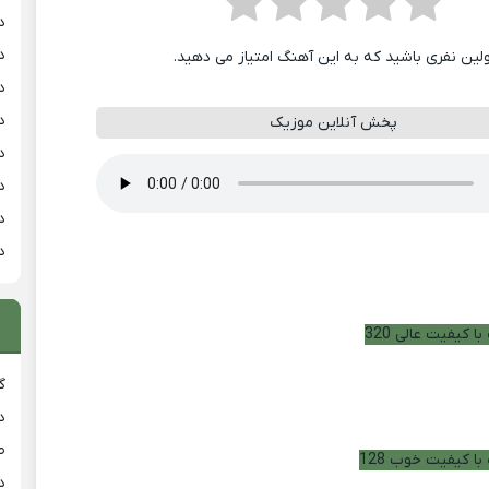
د
د
ولین نفری باشید که به این آهنگ امتیاز می دهید.
د
د
پخش آنلاین موزیک
د
د
د
د
ا کیفیت عالی 320
گ
د
ط
با کیفیت خوب 128
د