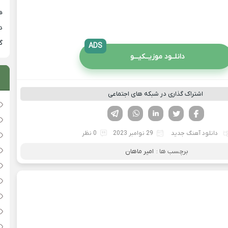
هی
دان
گ
ADS
دانلــود موزیــکیـــو
اشتراک گذاری در شبکه های اجتماعی
فیسوک
تویتر
لینکدین
واتساپ
تلگرام
دانلود آهنگ جدید
29 نوامبر 2023
0 نظر
برچسب ها :
امیر ماهان