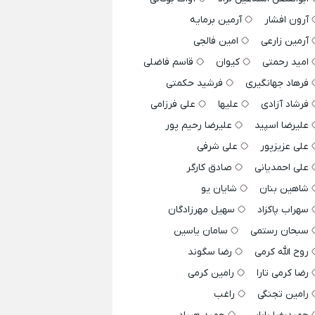
آرون افشار
آرمین برمایه
آرمین زارعی
امین فالجی
امید رحمتی
کیوان
قاسم فاضلی
فرهاد جهانگیری
فرشید حکمتی
فرشاد آزادی
علیها
علی فرزامی
علیرضا اسپید
علیرضا رحیم پور
علی عزیزپور
علی شرفی
علی احمدیانی
صادق کارگر
شاهین بنان
شایان یو
سهراب پاکزاد
سهیل مهرزادگان
سبحان رستمی
سامان یاسین
روح الله کرمی
رضا سگوند
رضا کرمی تارا
رامین کرمی
رامین تجنگی
راغب