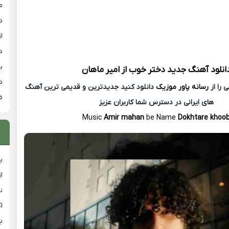
م
د
از
د
ی
انلود آهنگ جدید
دختر خوب از
امیر ماهان
د
 را از
رسانه پاور موزیک
دانلود کنید جدیدترین و قدیمی ترین آهنگ
ض
های ایرانی در دسترس شما کاربران عزیز
Music
Amir mahan
be Name
Dokhtare khoo
پ
ا
ن
ا
ب