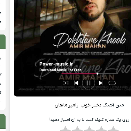
ا
م
خ
ب
ا
ک
م
گ
ت
متن آهنگ
دختر خوب
از
امیر ماهان
روی یک ستاره کلیک کنید تا به آن امتیاز دهید!