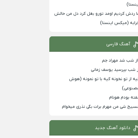
ینستا)
ا ردش کردیم اومد تورو بغل کرد دل من حالش
رابه (میکس اینستا)
آهنگ فارسی
از شب شد مهراد جم
ز شب بپرسید یوسف زمانی
یه از تو نخونه کیه با تو نمونه (هوش
صنوعی)
فته بودم هونام
سبیح شی من مهرم برات بگی نذری میخوام
دانلود آهنگ جدید