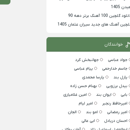
دن 1405
لود گلچین 100 آهنگ برتر دهه 90
لچین آهنگ های جدید سیران عثمان 1405
خوانندگان
جواد عباسی
جهانبخش کرد
جاسم خدارحمی
پیام عباسی
پازل بند
پارسا محمدی
بیدل برزویی
بهنام حسن زاده
بابی
ایوان بند
امین غلامیاری
امیرحافظ رنجبر
امیر لیام
امیر رمضانی
امو بند
الجان
احسان دریادل
ابی عالی
ابوالفضل اسماعیل نژاد
آوات بوکانی