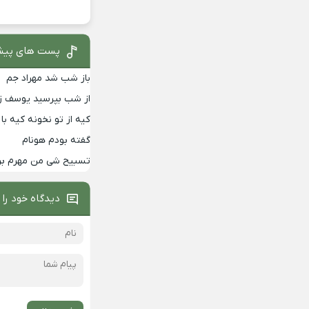
پست های پیش
باز شب شد مهراد جم
از شب بپرسید یوسف زم
کیه از تو نخونه کیه 
گفته بودم هونام
تسبیح شی من مهرم برا
دیدگاه خود را 