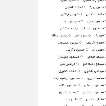
حمیدرضا بابایی
حمید هیراد
حسن زیرک
حامد الماسی
حامد سنجابی
هومن پناهی
هومن نجفی
هوروش بند
همایون شجریان
میلاد غلامی
مهدیار
مهراد جم
مهدی مولاد
مهدی شریفی
مهدی احمدوند
معین زد
مسیح و آرش
مسلم فتاحی
مسعود جلیلیان
مسعود صادقلو
مرتضی باب
مرتضی پاشایی
محمد کجوری
محمد امیری
محسن ابراهیم زاده
محسن چاوشی
محسن یگانه
محسن لرستانی
مجید رضوی
ماهان خادمی
ماکان بند