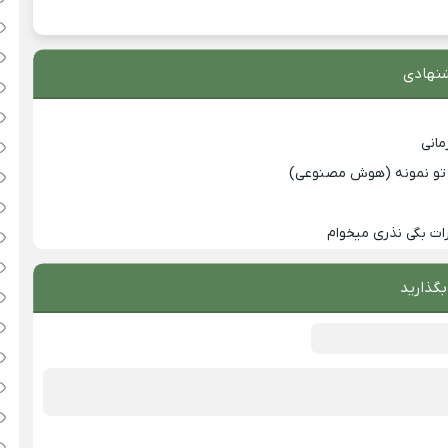
نهادی
انی
با تو نمونه (هوش مصنوعی)
ت بگی نذری میخوام
بگذارید