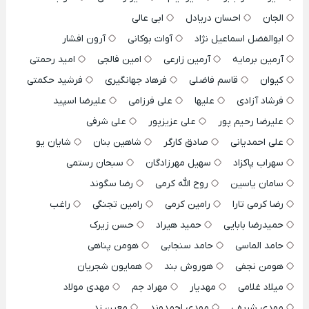
الجان
احسان دریادل
ابی عالی
ابوالفضل اسماعیل نژاد
آوات بوکانی
آرون افشار
آرمین برمایه
آرمین زارعی
امین فالجی
امید رحمتی
کیوان
قاسم فاضلی
فرهاد جهانگیری
فرشید حکمتی
فرشاد آزادی
علیها
علی فرزامی
علیرضا اسپید
علیرضا رحیم پور
علی عزیزپور
علی شرفی
علی احمدیانی
صادق کارگر
شاهین بنان
شایان یو
سهراب پاکزاد
سهیل مهرزادگان
سبحان رستمی
سامان یاسین
روح الله کرمی
رضا سگوند
رضا کرمی تارا
رامین کرمی
رامین تجنگی
راغب
حمیدرضا بابایی
حمید هیراد
حسن زیرک
حامد الماسی
حامد سنجابی
هومن پناهی
هومن نجفی
هوروش بند
همایون شجریان
میلاد غلامی
مهدیار
مهراد جم
مهدی مولاد
مهدی شریفی
مهدی احمدوند
معین زد