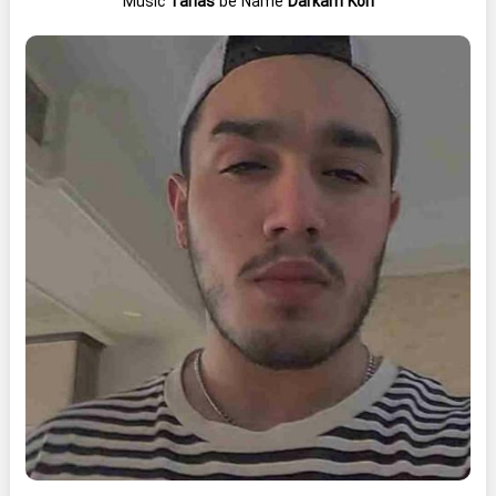
Music
Tahas
be Name
Darkam Kon