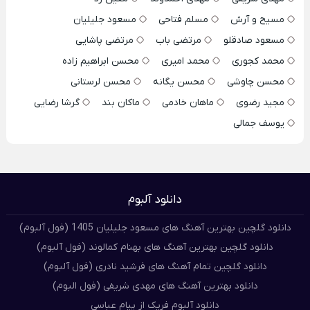
مسیح و آرش
مسلم فتاحی
مسعود جلیلیان
مسعود صادقلو
مرتضی باب
مرتضی پاشایی
محمد کجوری
محمد امیری
محسن ابراهیم زاده
محسن چاوشی
محسن یگانه
محسن لرستانی
مجید رضوی
ماهان خادمی
ماکان بند
گرشا رضایی
یوسف جمالی
دانلود آلبوم
دانلود گلچین بهترین آهنگ های مسعود جلیلیان 1405 (فول آلبوم)
دانلود گلچین بهترین آهنگ های بهنام کمالوند (فول آلبوم)
دانلود گلچین تمام آهنگ های فرشید نادری (فول آلبوم)
دانلود بهترین آهنگ های مهدی شریفی (فول البوم)
دانلود آلبوم فریک از پیام عباسی