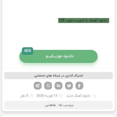
دانلود آهنگ با کیفیت خوب 128
ADS
دانلــود موزیــکیـــو
اشتراک گذاری در شبکه های اجتماعی
فیسوک
تویتر
لینکدین
واتساپ
تلگرام
دانلود آهنگ جدید
13 فوریه 2026
0 نظر
برچسب ها :
طاهاس