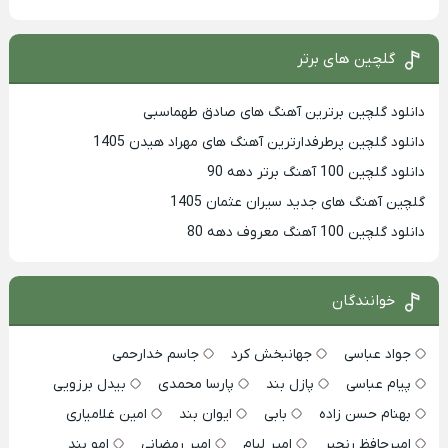
گلچین های برتر
دانلود گلچین برترین آهنگ های صادق طهماسبی
دانلود گلچین پرطرفدارترین آهنگ های مهراد هیدن 1405
دانلود گلچین 100 آهنگ برتر دهه 90
گلچین آهنگ های جدید سیران عثمان 1405
دانلود گلچین 100 آهنگ معروف دهه 80
خوانندگان
جواد عباسی
جهانبخش کرد
جاسم خدارحمی
پیام عباسی
پازل بند
پارسا محمدی
بیدل برزویی
بهنام حسن زاده
بابی
ایوان بند
امین غلامیاری
امیرحافظ رنجبر
امیر لیام
امیر رمضانی
امو بند