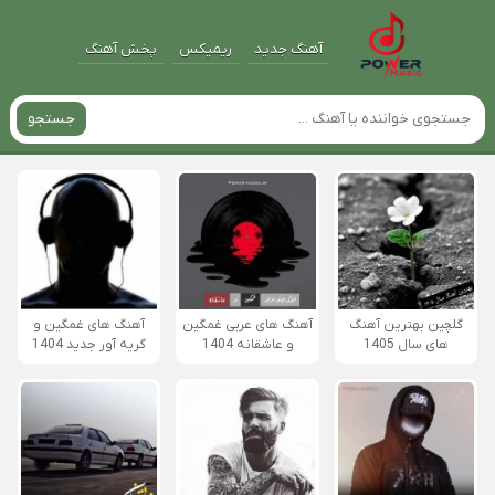
آهنگ جدید
ریمیکس
پخش آهنگ
جستجو
گلچین بهترین آهنگ
آهنگ های عربی غمگین
آهنگ های غمگین و
های سال 1405
و عاشقانه 1404
گریه آور جدید 1404