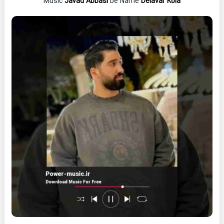
Music
Javad Abbasi
be Name
Delavar Kola