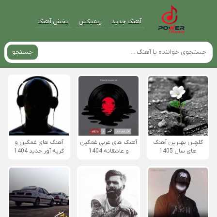
آهنگ جدید
ریمیکس
پخش آهنگ
جستجو
گلچین بهترین آهنگ
آهنگ های عربی غمگین
آهنگ های غمگین و
های سال 1405
و عاشقانه 1404
گریه آور جدید 1404