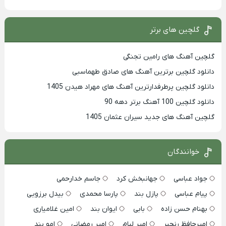
گلچین های برتر
گلچین آهنگ های رامین تجنگی
دانلود گلچین برترین آهنگ های صادق طهماسبی
دانلود گلچین پرطرفدارترین آهنگ های مهراد هیدن 1405
دانلود گلچین 100 آهنگ برتر دهه 90
گلچین آهنگ های جدید سیران عثمان 1405
خوانندگان
جواد عباسی
جهانبخش کرد
جاسم خدارحمی
پیام عباسی
پازل بند
پارسا محمدی
بیدل برزویی
بهنام حسن زاده
بابی
ایوان بند
امین غلامیاری
امیرحافظ رنجبر
امیر لیام
امیر رمضانی
امو بند