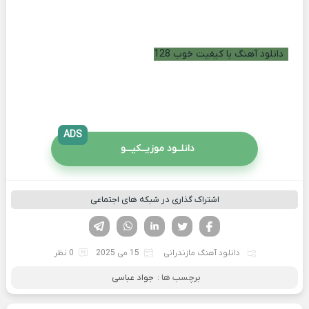
دانلود آهنگ با کیفیت خوب 128
ADS
دانلــود موزیــکیـــو
اشتراک گذاری در شبکه های اجتماعی
فیسوک
تویتر
لینکدین
واتساپ
تلگرام
دانلود آهنگ مازندرانی
15 می 2025
0 نظر
برچسب ها :
جواد عباسی