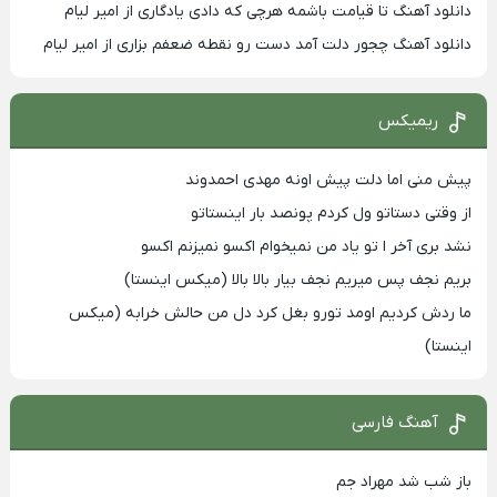
دانلود آهنگ تا قیامت باشمه هرچی که دادی یادگاری از امیر لیام
دانلود آهنگ چجور دلت آمد دست رو نقطه ضعفم بزاری از امیر لیام
ریمیکس
پیش منی اما دلت پیش اونه مهدی احمدوند
از وقتی دستاتو ول کردم پونصد بار اینستاتو
نشد بری آخر ا تو یاد من نمیخوام اکسو نمیزنم اکسو
بریم نجف پس میریم نجف بیار بالا بالا (میکس اینستا)
ما ردش کردیم اومد تورو بغل کرد دل من حالش خرابه (میکس
اینستا)
آهنگ فارسی
باز شب شد مهراد جم