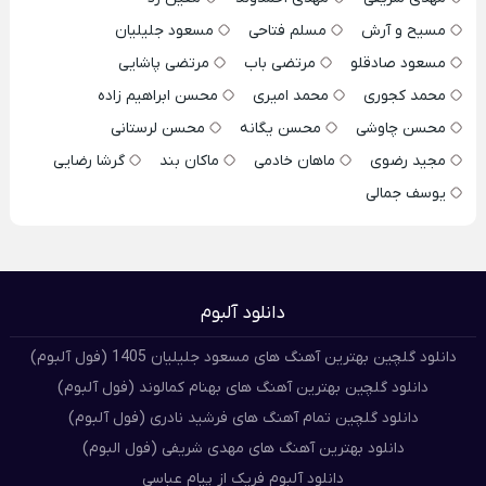
مسیح و آرش
مسلم فتاحی
مسعود جلیلیان
مسعود صادقلو
مرتضی باب
مرتضی پاشایی
محمد کجوری
محمد امیری
محسن ابراهیم زاده
محسن چاوشی
محسن یگانه
محسن لرستانی
مجید رضوی
ماهان خادمی
ماکان بند
گرشا رضایی
یوسف جمالی
دانلود آلبوم
دانلود گلچین بهترین آهنگ های مسعود جلیلیان 1405 (فول آلبوم)
دانلود گلچین بهترین آهنگ های بهنام کمالوند (فول آلبوم)
دانلود گلچین تمام آهنگ های فرشید نادری (فول آلبوم)
دانلود بهترین آهنگ های مهدی شریفی (فول البوم)
دانلود آلبوم فریک از پیام عباسی