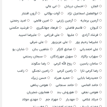
الجان
احسان دریادل
ابی عالی
ابوالفضل اسماعیل نژاد
آوات بوکانی
آرون افشار
آرمین برمایه
آرمین زارعی
امین فالجی
امید رحمتی
کیوان
قاسم فاضلی
فرهاد جهانگیری
فرشید حکمتی
فرشاد آزادی
علیها
علی فرزامی
علیرضا اسپید
علیرضا رحیم پور
علی عزیزپور
علی شرفی
علی احمدیانی
صادق کارگر
شاهین بنان
شایان یو
سهراب پاکزاد
سهیل مهرزادگان
سبحان رستمی
سامان یاسین
روح الله کرمی
رضا سگوند
رضا کرمی تارا
رامین کرمی
رامین تجنگی
راغب
حمیدرضا بابایی
حمید هیراد
حسن زیرک
حامد الماسی
حامد سنجابی
هومن پناهی
هومن نجفی
هوروش بند
همایون شجریان
میلاد غلامی
مهدیار
مهراد جم
مهدی مولاد
مهدی شریفی
مهدی احمدوند
معین زد