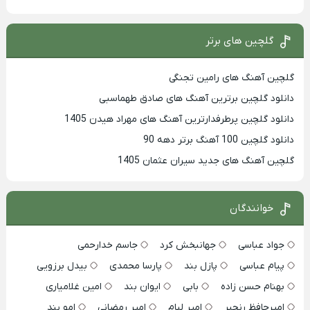
گلچین های برتر
گلچین آهنگ های رامین تجنگی
دانلود گلچین برترین آهنگ های صادق طهماسبی
دانلود گلچین پرطرفدارترین آهنگ های مهراد هیدن 1405
دانلود گلچین 100 آهنگ برتر دهه 90
گلچین آهنگ های جدید سیران عثمان 1405
خوانندگان
جواد عباسی
جهانبخش کرد
جاسم خدارحمی
پیام عباسی
پازل بند
پارسا محمدی
بیدل برزویی
بهنام حسن زاده
بابی
ایوان بند
امین غلامیاری
امیرحافظ رنجبر
امیر لیام
امیر رمضانی
امو بند