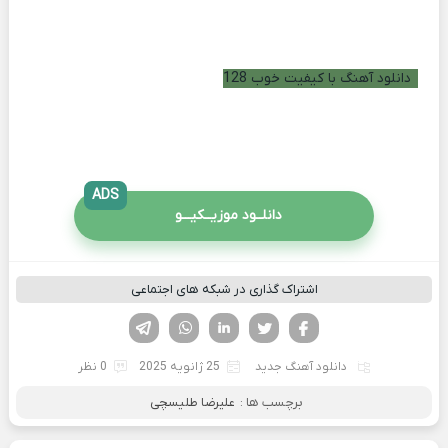
دانلود آهنگ با کیفیت خوب 128
ADS
دانلــود موزیــکیـــو
اشتراک گذاری در شبکه های اجتماعی
فیسوک
تویتر
لینکدین
واتساپ
تلگرام
دانلود آهنگ جدید
25 ژانویه 2025
0 نظر
برچسب ها :
علیرضا طلیسچی