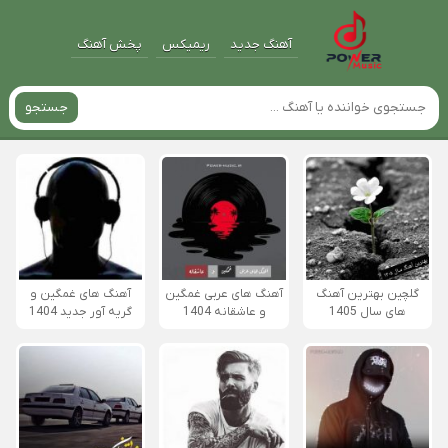
آهنگ جدید
ریمیکس
پخش آهنگ
جستجو
گلچین بهترین آهنگ
آهنگ های عربی غمگین
آهنگ های غمگین و
های سال 1405
و عاشقانه 1404
گریه آور جدید 1404