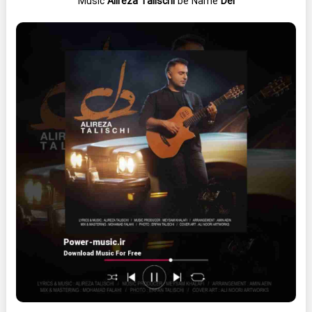
Music
Alireza Talischi
be Name
Del