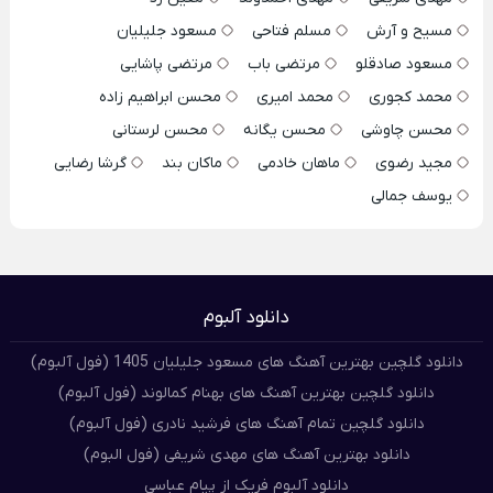
مسیح و آرش
مسلم فتاحی
مسعود جلیلیان
مسعود صادقلو
مرتضی باب
مرتضی پاشایی
محمد کجوری
محمد امیری
محسن ابراهیم زاده
محسن چاوشی
محسن یگانه
محسن لرستانی
مجید رضوی
ماهان خادمی
ماکان بند
گرشا رضایی
یوسف جمالی
دانلود آلبوم
دانلود گلچین بهترین آهنگ های مسعود جلیلیان 1405 (فول آلبوم)
دانلود گلچین بهترین آهنگ های بهنام کمالوند (فول آلبوم)
دانلود گلچین تمام آهنگ های فرشید نادری (فول آلبوم)
دانلود بهترین آهنگ های مهدی شریفی (فول البوم)
دانلود آلبوم فریک از پیام عباسی