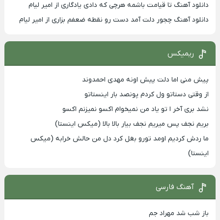
دانلود آهنگ تا قیامت باشمه هرچی که دادی یادگاری از امیر لیام
دانلود آهنگ چجور دلت آمد دست رو نقطه ضعفم بزاری از امیر لیام
ریمیکس
پیش منی اما دلت پیش اونه مهدی احمدوند
از وقتی دستاتو ول کردم پونصد بار اینستاتو
نشد بری آخر ا تو یاد من نمیخوام اکسو نمیزنم اکسو
بریم نجف پس میریم نجف بیار بالا بالا (میکس اینستا)
ما ردش کردیم اومد تورو بغل کرد دل من حالش خرابه (میکس
اینستا)
آهنگ فارسی
باز شب شد مهراد جم