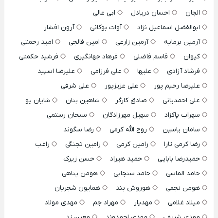
الجان
احسان دریادل
ابی عالی
ابوالفضل اسماعیل نژاد
آوات بوکانی
آرون افشار
آرمین برمایه
آرمین زارعی
امین فالجی
امید رحمتی
کیوان
قاسم فاضلی
فرهاد جهانگیری
فرشید حکمتی
فرشاد آزادی
علیها
علی فرزامی
علیرضا اسپید
علیرضا رحیم پور
علی عزیزپور
علی شرفی
علی احمدیانی
صادق کارگر
شاهین بنان
شایان یو
سهراب پاکزاد
سهیل مهرزادگان
سبحان رستمی
سامان یاسین
روح الله کرمی
رضا سگوند
رضا کرمی تارا
رامین کرمی
رامین تجنگی
راغب
حمیدرضا بابایی
حمید هیراد
حسن زیرک
حامد الماسی
حامد سنجابی
هومن پناهی
هومن نجفی
هوروش بند
همایون شجریان
میلاد غلامی
مهدیار
مهراد جم
مهدی مولاد
مهدی شریفی
مهدی احمدوند
معین زد