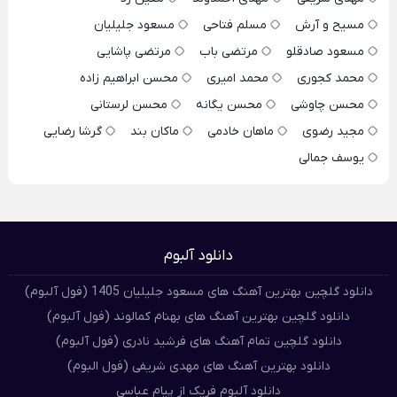
مسیح و آرش
مسلم فتاحی
مسعود جلیلیان
مسعود صادقلو
مرتضی باب
مرتضی پاشایی
محمد کجوری
محمد امیری
محسن ابراهیم زاده
محسن چاوشی
محسن یگانه
محسن لرستانی
مجید رضوی
ماهان خادمی
ماکان بند
گرشا رضایی
یوسف جمالی
دانلود آلبوم
دانلود گلچین بهترین آهنگ های مسعود جلیلیان 1405 (فول آلبوم)
دانلود گلچین بهترین آهنگ های بهنام کمالوند (فول آلبوم)
دانلود گلچین تمام آهنگ های فرشید نادری (فول آلبوم)
دانلود بهترین آهنگ های مهدی شریفی (فول البوم)
دانلود آلبوم فریک از پیام عباسی