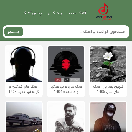
آهنگ جدید
ریمیکس
پخش آهنگ
جستجو
گلچین بهترین آهنگ
آهنگ های عربی غمگین
آهنگ های غمگین و
های سال 1405
و عاشقانه 1404
گریه آور جدید 1404