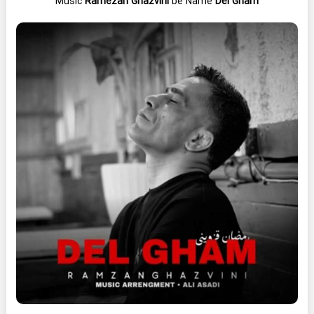
Music
Ramezan Ghazvini
be Name
Del Gham