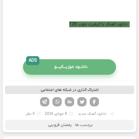
دانلود آهنگ با کیفیت خوب 128
ADS
دانلــود موزیــکیـــو
اشتراک گذاری در شبکه های اجتماعی
فیسوک
تویتر
لینکدین
واتساپ
تلگرام
دانلود آهنگ جدید
8 جولای 2026
0 نظر
برچسب ها :
رمضان قزوینی