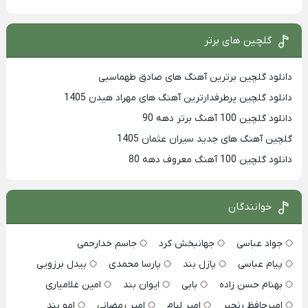
گلچین های برتر
دانلود گلچین برترین آهنگ های صادق طهماسبی
دانلود گلچین پرطرفدارترین آهنگ های مهراد هیدن 1405
دانلود گلچین 100 آهنگ برتر دهه 90
گلچین آهنگ های جدید سیران عثمان 1405
دانلود گلچین 100 آهنگ معروف دهه 80
خوانندگان
جواد عباسی
جهانبخش کرد
جاسم خدارحمی
پیام عباسی
پازل بند
پارسا محمدی
بیدل برزویی
بهنام حسن زاده
بابی
ایوان بند
امین غلامیاری
امیرحافظ رنجبر
امیر لیام
امیر رمضانی
امو بند