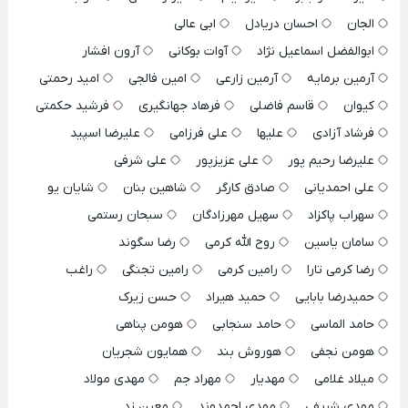
الجان
احسان دریادل
ابی عالی
ابوالفضل اسماعیل نژاد
آوات بوکانی
آرون افشار
آرمین برمایه
آرمین زارعی
امین فالجی
امید رحمتی
کیوان
قاسم فاضلی
فرهاد جهانگیری
فرشید حکمتی
فرشاد آزادی
علیها
علی فرزامی
علیرضا اسپید
علیرضا رحیم پور
علی عزیزپور
علی شرفی
علی احمدیانی
صادق کارگر
شاهین بنان
شایان یو
سهراب پاکزاد
سهیل مهرزادگان
سبحان رستمی
سامان یاسین
روح الله کرمی
رضا سگوند
رضا کرمی تارا
رامین کرمی
رامین تجنگی
راغب
حمیدرضا بابایی
حمید هیراد
حسن زیرک
حامد الماسی
حامد سنجابی
هومن پناهی
هومن نجفی
هوروش بند
همایون شجریان
میلاد غلامی
مهدیار
مهراد جم
مهدی مولاد
مهدی شریفی
مهدی احمدوند
معین زد