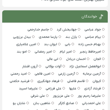
خوانندگان
جواد عباسی
جهانبخش کرد
جاسم خدارحمی
پیام عباسی
پازل بند
پارسا محمدی
بیدل برزویی
بهنام حسن زاده
بابی
ایوان بند
امین غلامیاری
امیرحافظ رنجبر
امیر لیام
امیر رمضانی
امو بند
الجان
احسان دریادل
ابی عالی
ابوالفضل اسماعیل نژاد
آوات بوکانی
آرون افشار
آرمین برمایه
آرمین زارعی
امین فالجی
امید رحمتی
کیوان
قاسم فاضلی
فرهاد جهانگیری
فرشید حکمتی
فرشاد آزادی
علیها
علی فرزامی
علیرضا اسپید
علیرضا رحیم پور
علی عزیزپور
علی شرفی
علی احمدیانی
صادق کارگر
شاهین بنان
شایان یو