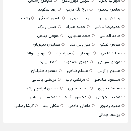
سهراب پاکزاد
سهیل مهرزادگان
سبحان رستمی
سامان یاسین
روح الله کرمی
رضا سگوند
رضا کرمی تارا
رامین کرمی
رامین تجنگی
راغب
حمیدرضا بابایی
حمید هیراد
حسن زیرک
حامد الماسی
حامد سنجابی
هومن پناهی
هومن نجفی
هوروش بند
همایون شجریان
میلاد غلامی
مهدیار
مهراد جم
مهدی مولاد
مهدی شریفی
مهدی احمدوند
معین زد
مسیح و آرش
مسلم فتاحی
مسعود جلیلیان
مسعود صادقلو
مرتضی باب
مرتضی پاشایی
محمد کجوری
محمد امیری
محسن ابراهیم زاده
محسن چاوشی
محسن یگانه
محسن لرستانی
مجید رضوی
ماهان خادمی
ماکان بند
گرشا رضایی
یوسف جمالی