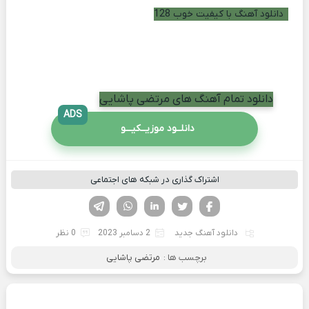
دانلود آهنگ با کیفیت خوب 128
دانلود تمام آهنگ های مرتضی پاشایی
ADS
دانلــود موزیــکیـــو
اشتراک گذاری در شبکه های اجتماعی
فیسوک
تویتر
لینکدین
واتساپ
تلگرام
دانلود آهنگ جدید
2 دسامبر 2023
0 نظر
برچسب ها :
مرتضی پاشایی