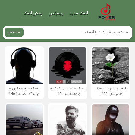
آهنگ جدید
ریمیکس
پخش آهنگ
جستجو
گلچین بهترین آهنگ
آهنگ های عربی غمگین
آهنگ های غمگین و
های سال 1405
و عاشقانه 1404
گریه آور جدید 1404