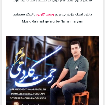
قدیمی ترین آهنگ های ایرانی در دسترس شما کاربران عزیز
دانلود آهنگ مازندرانی مریم
رحمت گلردی
با لینک مستقیم
Music Rahmat gelardi be Name maryam