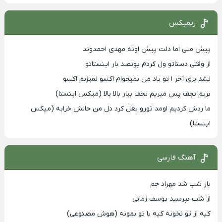
ریمیکس
پیش منی اما دلت پیش اونه مهدی احمدوند
از وقتی دستاتو ول کردم پونصد بار اینستاتو
نشد بری آخر ا تو یاد من نمیخوام اکسو نمیزنم اکسو
بریم نجف پس میریم نجف بیار بالا بالا (میکس اینستا)
ما ردش کردیم اومد تورو بغل کرد دل من حالش خرابه (میکس
اینستا)
آهنگ فارسی
باز شب شد مهراد جم
از شب بپرسید یوسف زمانی
کیه از تو نخونه کیه با تو نمونه (هوش مصنوعی)