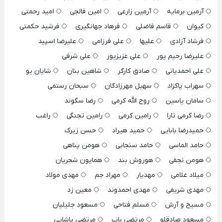
آرمین برمایه
آرمین زارعی
امین فالجی
امید رحمتی
کیوان
قاسم فاضلی
فرهاد جهانگیری
فرشید حکمتی
فرشاد آزادی
علیها
علی فرزامی
علیرضا اسپید
علیرضا رحیم پور
علی عزیزپور
علی شرفی
علی احمدیانی
صادق کارگر
شاهین بنان
شایان یو
سهراب پاکزاد
سهیل مهرزادگان
سبحان رستمی
سامان یاسین
روح الله کرمی
رضا سگوند
رضا کرمی تارا
رامین کرمی
رامین تجنگی
راغب
حمیدرضا بابایی
حمید هیراد
حسن زیرک
حامد الماسی
حامد سنجابی
هومن پناهی
هومن نجفی
هوروش بند
همایون شجریان
میلاد غلامی
مهدیار
مهراد جم
مهدی مولاد
مهدی شریفی
مهدی احمدوند
معین زد
مسیح و آرش
مسلم فتاحی
مسعود جلیلیان
مسعود صادقلو
مرتضی باب
مرتضی پاشایی