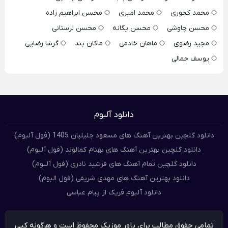
محمد کجوری
محمد امیری
محسن ابراهیم زاده
محسن چاوشی
محسن یگانه
محسن لرستانی
مجید رضوی
ماهان خادمی
ماکان بند
گرشا رضایی
یوسف جمالی
دانلود آلبوم
دانلود گلچین بهترین آهنگ های مسعود جلیلیان 1405 (فول آلبوم)
دانلود گلچین بهترین آهنگ های بهنام کمالوند (فول آلبوم)
دانلود گلچین تمام آهنگ های فرشید نادری (فول آلبوم)
دانلود بهترین آهنگ های مهدی شریفی (فول البوم)
دانلود آلبوم فریک از پیام عباسی
تمامی حقوق مطالب برای پاور موزیک محفوظ است و هرگونه کپی