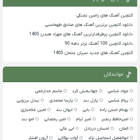
گلچین آهنگ های رامین تجنگی
دانلود گلچین برترین آهنگ های صادق طهماسبی
دانلود گلچین پرطرفدارترین آهنگ های مهراد هیدن 1405
دانلود گلچین 100 آهنگ برتر دهه 90
گلچین آهنگ های جدید سیران عثمان 1405
خوانندگان
جواد عباسی
جهانبخش کرد
جاسم خدارحمی
پیام عباسی
پازل بند
پارسا محمدی
بیدل برزویی
بهنام حسن زاده
بابی
ایوان بند
امین غلامیاری
امیرحافظ رنجبر
امیر لیام
امیر رمضانی
امو بند
الجان
احسان دریادل
ابی عالی
ابوالفضل اسماعیل نژاد
آوات بوکانی
آرون افشار