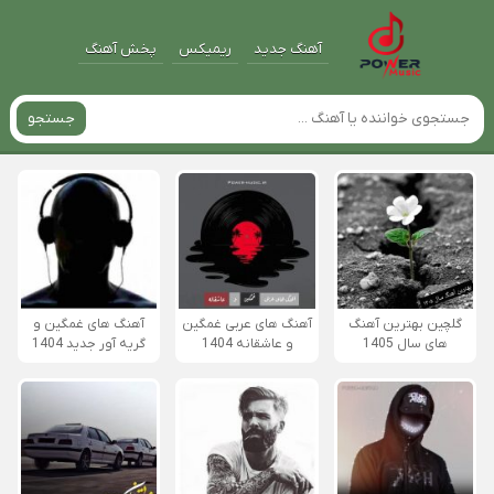
آهنگ جدید
ریمیکس
پخش آهنگ
جستجو
گلچین بهترین آهنگ
آهنگ های عربی غمگین
آهنگ های غمگین و
های سال 1405
و عاشقانه 1404
گریه آور جدید 1404