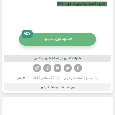
دانلود آهنگ با کیفیت خوب 128
ADS
دانلــود موزیــکیـــو
اشتراک گذاری در شبکه های اجتماعی
فیسوک
تویتر
لینکدین
واتساپ
تلگرام
دانلود آهنگ مازندرانی
20 دسامبر 2019
0 نظر
برچسب ها :
رحمت گلردی