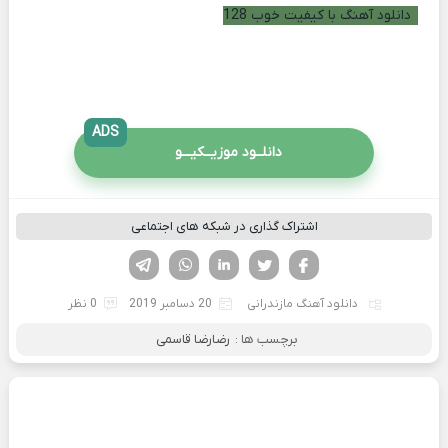
دانلود آهنگ با کیفیت خوب 128
ADS
دانلــود موزیــکیـــو
اشتراک گذاری در شبکه های اجتماعی
فیسوک
تویتر
لینکدین
واتساپ
تلگرام
دانلود آهنگ مازندرانی
20 دسامبر 2019
0 نظر
برچسب ها :
رضارضا قاسمی