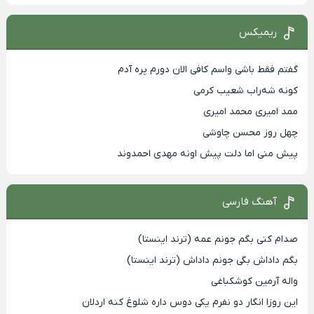
ریمیکس
گفتم فقط باشی واسم کافی الان دورم پره آدم
کونه شه‌راب شعیب کرمی
ممد امیری محمد امیری
چهل روز محسن چاوشی
پیش منی اما دلت پیش اونه مهدی احمدوند
آهنگ فارسی
صدام کنی بگم جونم عمه (ترند اینستا)
بگم داداش بگی جونم داداش (ترند اینستا)
واله آرمین کوشکباغی
این روزا انگار دو نفرم یکی دوس داره شلوغ کنه اردلان