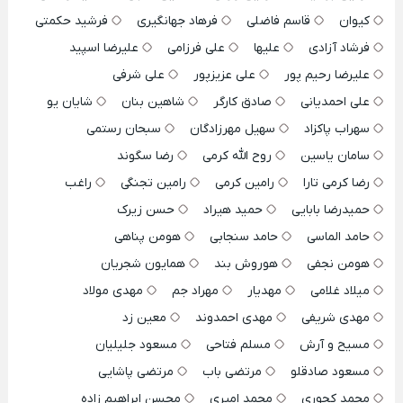
کیوان
قاسم فاضلی
فرهاد جهانگیری
فرشید حکمتی
فرشاد آزادی
علیها
علی فرزامی
علیرضا اسپید
علیرضا رحیم پور
علی عزیزپور
علی شرفی
علی احمدیانی
صادق کارگر
شاهین بنان
شایان یو
سهراب پاکزاد
سهیل مهرزادگان
سبحان رستمی
سامان یاسین
روح الله کرمی
رضا سگوند
رضا کرمی تارا
رامین کرمی
رامین تجنگی
راغب
حمیدرضا بابایی
حمید هیراد
حسن زیرک
حامد الماسی
حامد سنجابی
هومن پناهی
هومن نجفی
هوروش بند
همایون شجریان
میلاد غلامی
مهدیار
مهراد جم
مهدی مولاد
مهدی شریفی
مهدی احمدوند
معین زد
مسیح و آرش
مسلم فتاحی
مسعود جلیلیان
مسعود صادقلو
مرتضی باب
مرتضی پاشایی
محمد کجوری
محمد امیری
محسن ابراهیم زاده