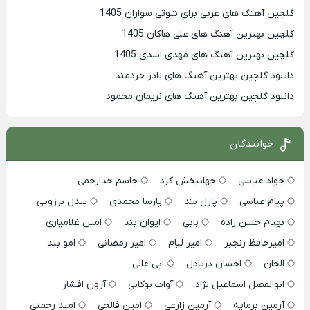
گلچین آهنگ های عربی برای شوتی سواران 1405
گلچین بهترين آهنگ های علی هاکان 1405
گلچین بهترین آهنگ های مهدی اسدی 1405
دانلود گلچین بهترین آهنگ های نادر خردمند
دانلود گلچین بهترین آهنگ های نریمان محمود
خوانندگان
جواد عباسی
جهانبخش کرد
جاسم خدارحمی
پیام عباسی
پازل بند
پارسا محمدی
بیدل برزویی
بهنام حسن زاده
بابی
ایوان بند
امین غلامیاری
امیرحافظ رنجبر
امیر لیام
امیر رمضانی
امو بند
الجان
احسان دریادل
ابی عالی
ابوالفضل اسماعیل نژاد
آوات بوکانی
آرون افشار
آرمین برمایه
آرمین زارعی
امین فالجی
امید رحمتی