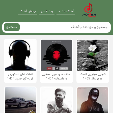
آهنگ جدید
ریمیکس
پخش آهنگ
جستجو
گلچین بهترین آهنگ
آهنگ های عربی غمگین
آهنگ های غمگین و
های سال 1405
و عاشقانه 1404
گریه آور جدید 1404