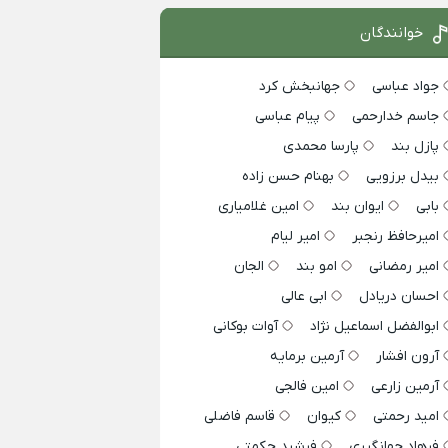
خوانندگان
جواد عباسی
جهانبخش کرد
جاسم خدارحمی
پیام عباسی
پازل بند
پارسا محمدی
بیدل برزویی
بهنام حسن زاده
بابی
ایوان بند
امین غلامیاری
امیرحافظ رنجبر
امیر لیام
امیر رمضانی
امو بند
الجان
احسان دریادل
ابی عالی
ابوالفضل اسماعیل نژاد
آوات بوکانی
آرون افشار
آرمین برمایه
آرمین زارعی
امین فالجی
امید رحمتی
کیوان
قاسم فاضلی
فرهاد جهانگیری
فرشید حکمتی