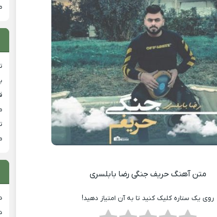
م
ت
ب
ق
م
ت
م
متن آهنگ حریف جنگی رضا بابلسری
د
روی یک ستاره کلیک کنید تا به آن امتیاز دهید!
د