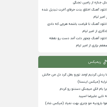
ثل جنازه از رامین تجنگی
انلود آهنگ اخلاق بدت حرفای آخرت تبدیل شده
 امیر لیام
انلود آهنگ تا قیامت باشمه هرچی که دادی
ادگاری از امیر لیام
انلود آهنگ چجور دلت آمد دست رو نقطه
عفم بزاری از امیر لیام
ریمیکس
ا ردش کردیم اومد تورو بغل کرد دل من حالش
رابه (میکس اینستا)
را بام الکی میجنگی دستتو رو کردم
ه تایی علیرضا اسپید
وا بارونیه مو چتری بهت نمیاد (میکس شاد)