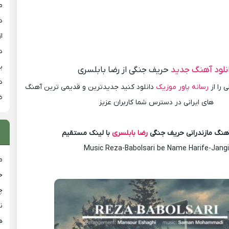
م
د
از
د
ی
نلود آهنگ جدید
حریف جنگی از رضا بابلسری
د
 را از
رسانه پاور موزیک
دانلود کنید جدیدترین و قدیمی ترین آهنگ
ض
های ایرانی در دسترس شما کاربران عزیز
آهنگ مازندرانی حریف جنگی
رضا بابلسری
با لینک مستقیم
Music Reza-Babolsari be Name Harife-Jangi
م
خ
چ
ن
ه