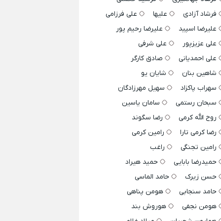
فرشاد آزادی
علیها
علی فرزامی
علیرضا اسپید
علیرضا رحیم پور
علی عزیزپور
علی شرفی
علی احمدیانی
صادق کارگر
شاهین بنان
شایان یو
سهراب پاکزاد
سهیل مهرزادگان
سبحان رستمی
سامان یاسین
روح الله کرمی
رضا سگوند
رضا کرمی تارا
رامین کرمی
رامین تجنگی
راغب
حمیدرضا بابایی
حمید هیراد
حسن زیرک
حامد الماسی
حامد سنجابی
هومن پناهی
هومن نجفی
هوروش بند