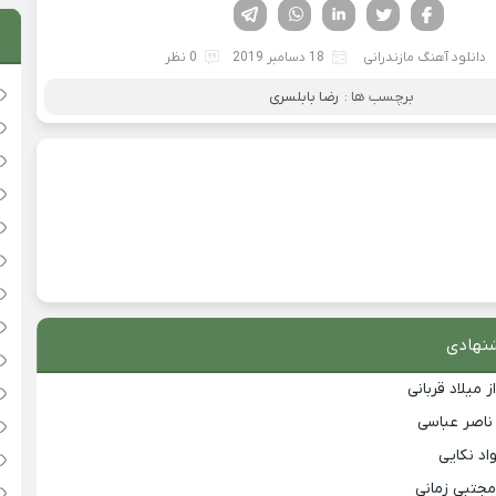
فیسوک
تویتر
لینکدین
واتساپ
تلگرام
دانلود آهنگ مازندرانی
18 دسامبر 2019
0 نظر
برچسب ها :
رضا بابلسری
نهادی
 میلاد قربانی
 ناصر عباسی
اد نکایی
مجتبی زمانی