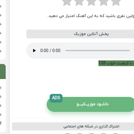
د
د
ولین نفری باشید که به این آهنگ امتیاز می دهید.
د
د
پخش آنلاین موزیک
د
د
با کیفیت خوب 128
دان
دان
ADS
دانلــود موزیــکیـــو
دان
د
گ
اشتراک گذاری در شبکه های اجتماعی