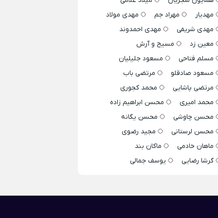
همایون شجریان
میلاد غلامی
مهدیار
مهراد جم
مهدی مولاد
مهدی شریفی
مهدی احمدوند
معین زد
مسیح و آرش
مسلم فتاحی
مسعود جلیلیان
مسعود صادقلو
مرتضی باب
مرتضی پاشایی
محمد کجوری
محمد امیری
محسن ابراهیم زاده
محسن چاوشی
محسن یگانه
محسن لرستانی
مجید رضوی
ماهان خادمی
ماکان بند
گرشا رضایی
یوسف جمالی