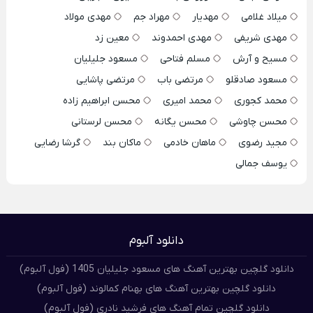
میلاد غلامی
مهدیار
مهراد جم
مهدی مولاد
مهدی شریفی
مهدی احمدوند
معین زد
مسیح و آرش
مسلم فتاحی
مسعود جلیلیان
مسعود صادقلو
مرتضی باب
مرتضی پاشایی
محمد کجوری
محمد امیری
محسن ابراهیم زاده
محسن چاوشی
محسن یگانه
محسن لرستانی
مجید رضوی
ماهان خادمی
ماکان بند
گرشا رضایی
یوسف جمالی
دانلود آلبوم
دانلود گلچین بهترین آهنگ های مسعود جلیلیان 1405 (فول آلبوم)
دانلود گلچین بهترین آهنگ های بهنام کمالوند (فول آلبوم)
دانلود گلچین تمام آهنگ های فرشید نادری (فول آلبوم)