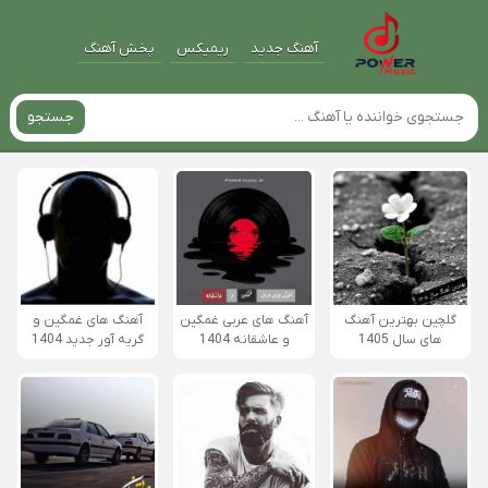
آهنگ جدید
ریمیکس
پخش آهنگ
جستجو
گلچین بهترین آهنگ
آهنگ های عربی غمگین
آهنگ های غمگین و
های سال 1405
و عاشقانه 1404
گریه آور جدید 1404