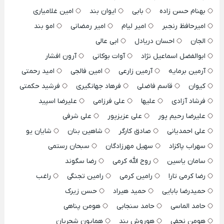
بهنام حسن زاده
بابی
ایوان بند
امین غلامیاری
امیرحافظ رنجبر
امیر لیام
امیر رمضانی
امو بند
الجان
احسان دریادل
ابی عالی
ابوالفضل اسماعیل نژاد
آوات بوکانی
آرون افشار
آرمین برمایه
آرمین زارعی
امین فالجی
امید رحمتی
کیوان
قاسم فاضلی
فرهاد جهانگیری
فرشید حکمتی
فرشاد آزادی
علیها
علی فرزامی
علیرضا اسپید
علیرضا رحیم پور
علی عزیزپور
علی شرفی
علی احمدیانی
صادق کارگر
شاهین بنان
شایان یو
سهراب پاکزاد
سهیل مهرزادگان
سبحان رستمی
سامان یاسین
روح الله کرمی
رضا سگوند
رضا کرمی تارا
رامین کرمی
رامین تجنگی
راغب
حمیدرضا بابایی
حمید هیراد
حسن زیرک
حامد الماسی
حامد سنجابی
هومن پناهی
هومن نجفی
هوروش بند
همایون شجریان