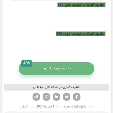
دانلود آهنگ با کیفیت عالی 320
دانلود آهنگ با کیفیت خوب 128
ADS
دانلــود موزیــکیـــو
اشتراک گذاری در شبکه های اجتماعی
فیسوک
تویتر
لینکدین
واتساپ
تلگرام
دانلود آهنگ جدید
1 فوریه 2020
0 نظر