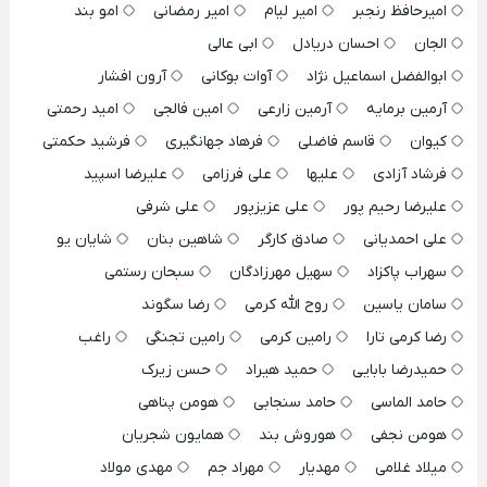
امیرحافظ رنجبر
امیر لیام
امیر رمضانی
امو بند
الجان
احسان دریادل
ابی عالی
ابوالفضل اسماعیل نژاد
آوات بوکانی
آرون افشار
آرمین برمایه
آرمین زارعی
امین فالجی
امید رحمتی
کیوان
قاسم فاضلی
فرهاد جهانگیری
فرشید حکمتی
فرشاد آزادی
علیها
علی فرزامی
علیرضا اسپید
علیرضا رحیم پور
علی عزیزپور
علی شرفی
علی احمدیانی
صادق کارگر
شاهین بنان
شایان یو
سهراب پاکزاد
سهیل مهرزادگان
سبحان رستمی
سامان یاسین
روح الله کرمی
رضا سگوند
رضا کرمی تارا
رامین کرمی
رامین تجنگی
راغب
حمیدرضا بابایی
حمید هیراد
حسن زیرک
حامد الماسی
حامد سنجابی
هومن پناهی
هومن نجفی
هوروش بند
همایون شجریان
میلاد غلامی
مهدیار
مهراد جم
مهدی مولاد