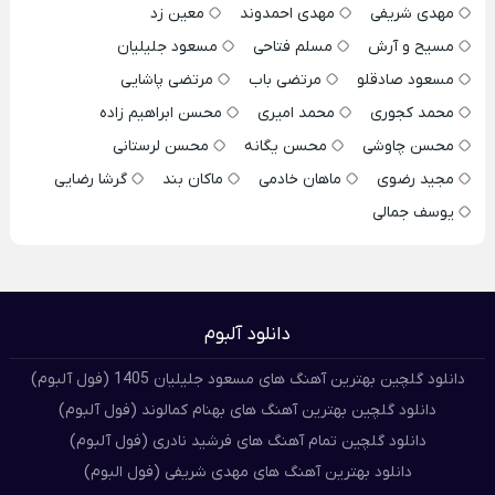
مهدی شریفی
مهدی احمدوند
معین زد
مسیح و آرش
مسلم فتاحی
مسعود جلیلیان
مسعود صادقلو
مرتضی باب
مرتضی پاشایی
محمد کجوری
محمد امیری
محسن ابراهیم زاده
محسن چاوشی
محسن یگانه
محسن لرستانی
مجید رضوی
ماهان خادمی
ماکان بند
گرشا رضایی
یوسف جمالی
دانلود آلبوم
دانلود گلچین بهترین آهنگ های مسعود جلیلیان 1405 (فول آلبوم)
دانلود گلچین بهترین آهنگ های بهنام کمالوند (فول آلبوم)
دانلود گلچین تمام آهنگ های فرشید نادری (فول آلبوم)
دانلود بهترین آهنگ های مهدی شریفی (فول البوم)