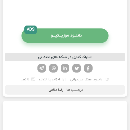
ADS
دانلــود موزیــکیـــو
اشتراک گذاری در شبکه های اجتماعی
فیسوک
تویتر
لینکدین
واتساپ
تلگرام
دانلود آهنگ مازندرانی
4 ژانویه 2020
0 نظر
برچسب ها :
رضا غلامی