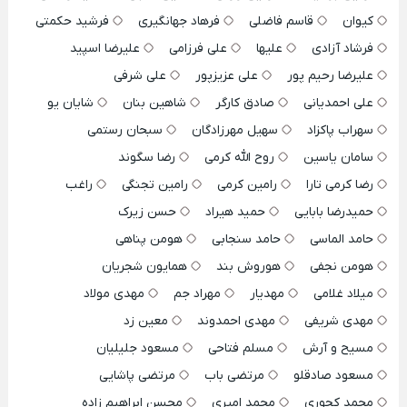
کیوان
قاسم فاضلی
فرهاد جهانگیری
فرشید حکمتی
فرشاد آزادی
علیها
علی فرزامی
علیرضا اسپید
علیرضا رحیم پور
علی عزیزپور
علی شرفی
علی احمدیانی
صادق کارگر
شاهین بنان
شایان یو
سهراب پاکزاد
سهیل مهرزادگان
سبحان رستمی
سامان یاسین
روح الله کرمی
رضا سگوند
رضا کرمی تارا
رامین کرمی
رامین تجنگی
راغب
حمیدرضا بابایی
حمید هیراد
حسن زیرک
حامد الماسی
حامد سنجابی
هومن پناهی
هومن نجفی
هوروش بند
همایون شجریان
میلاد غلامی
مهدیار
مهراد جم
مهدی مولاد
مهدی شریفی
مهدی احمدوند
معین زد
مسیح و آرش
مسلم فتاحی
مسعود جلیلیان
مسعود صادقلو
مرتضی باب
مرتضی پاشایی
محمد کجوری
محمد امیری
محسن ابراهیم زاده