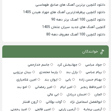
دانلود گلچین برترین آهنگ های صادق طهماسبی
دانلود گلچین پرطرفدارترین آهنگ های مهراد هیدن 1405
دانلود گلچین 100 آهنگ برتر دهه 90
گلچین آهنگ های جدید سیران عثمان 1405
دانلود گلچین 100 آهنگ معروف دهه 80
خوانندگان
جواد عباسی
جهانبخش کرد
جاسم خدارحمی
پیام عباسی
پازل بند
پارسا محمدی
بیدل برزویی
بهنام حسن زاده
بابی
ایوان بند
امین غلامیاری
امیرحافظ رنجبر
امیر لیام
امیر رمضانی
امو بند
الجان
احسان دریادل
ابی عالی
ابوالفضل اسماعیل نژاد
آوات بوکانی
آرون افشار
آرمین برمایه
آرمین زارعی
امین فالجی
امید رحمتی