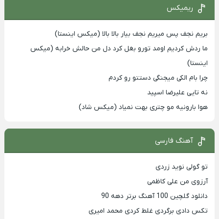
ریمیکس
بریم نجف پس میریم نجف بیار بالا بالا (میکس اینستا)
ما ردش کردیم اومد تورو بغل کرد دل من حالش خرابه (میکس
اینستا)
چرا بام الکی میجنگی دستتو رو کردم
نه تایی علیرضا اسپید
هوا بارونیه مو چتری بهت نمیاد (میکس شاد)
آهنگ فارسی
تو گولی نوید زردی
آرزوی من علی کاظمی
دانلود گلچین 100 آهنگ برتر دهه 90
تکس دادی برگردی غلط کردی محمد امیری