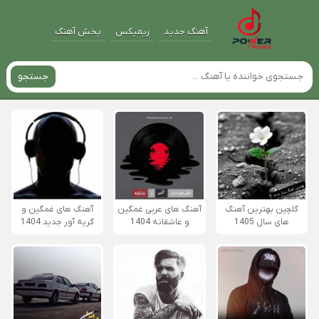
آهنگ جدید
ریمیکس
پخش آهنگ
جستجو
گلچین بهترین آهنگ
آهنگ های عربی غمگین
آهنگ های غمگین و
های سال 1405
و عاشقانه 1404
گریه آور جدید 1404