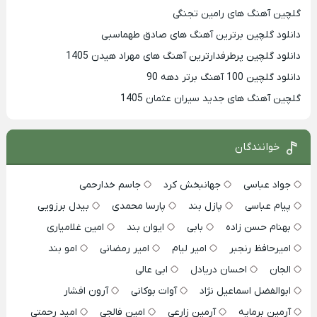
گلچین آهنگ های رامین تجنگی
دانلود گلچین برترین آهنگ های صادق طهماسبی
دانلود گلچین پرطرفدارترین آهنگ های مهراد هیدن 1405
دانلود گلچین 100 آهنگ برتر دهه 90
گلچین آهنگ های جدید سیران عثمان 1405
خوانندگان
جواد عباسی
جهانبخش کرد
جاسم خدارحمی
پیام عباسی
پازل بند
پارسا محمدی
بیدل برزویی
بهنام حسن زاده
بابی
ایوان بند
امین غلامیاری
امیرحافظ رنجبر
امیر لیام
امیر رمضانی
امو بند
الجان
احسان دریادل
ابی عالی
ابوالفضل اسماعیل نژاد
آوات بوکانی
آرون افشار
آرمین برمایه
آرمین زارعی
امین فالجی
امید رحمتی