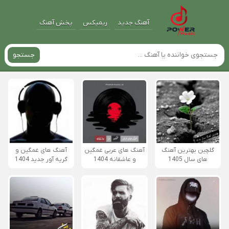
آهنگ جدید
ریمیکس
پخش آهنگ
جستجو
گلچین بهترین آهنگ
آهنگ های عربی غمگین
آهنگ های غمگین و
های سال 1405
و عاشقانه 1404
گریه آور جدید 1404