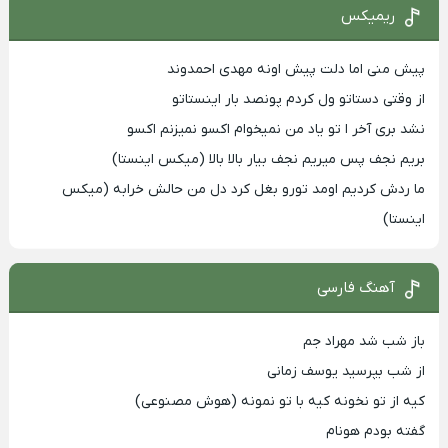
ریمیکس
پیش منی اما دلت پیش اونه مهدی احمدوند
از وقتی دستاتو ول کردم پونصد بار اینستاتو
نشد بری آخر ا تو یاد من نمیخوام اکسو نمیزنم اکسو
بریم نجف پس میریم نجف بیار بالا بالا (میکس اینستا)
ما ردش کردیم اومد تورو بغل کرد دل من حالش خرابه (میکس
اینستا)
آهنگ فارسی
باز شب شد مهراد جم
از شب بپرسید یوسف زمانی
کیه از تو نخونه کیه با تو نمونه (هوش مصنوعی)
گفته بودم هونام