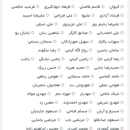
کیوان
قاسم فاضلی
فرهاد جهانگیری
فرشید حکمتی
فرشاد آزادی
علیها
علی فرزامی
علیرضا اسپید
علیرضا رحیم پور
علی عزیزپور
علی شرفی
علی احمدیانی
صادق کارگر
شاهین بنان
شایان یو
سهراب پاکزاد
سهیل مهرزادگان
سبحان رستمی
سامان یاسین
روح الله کرمی
رضا سگوند
رضا کرمی تارا
رامین کرمی
رامین تجنگی
راغب
حمیدرضا بابایی
حمید هیراد
حسن زیرک
حامد الماسی
حامد سنجابی
هومن پناهی
هومن نجفی
هوروش بند
همایون شجریان
میلاد غلامی
مهدیار
مهراد جم
مهدی مولاد
مهدی شریفی
مهدی احمدوند
معین زد
مسیح و آرش
مسلم فتاحی
مسعود جلیلیان
مسعود صادقلو
مرتضی باب
مرتضی پاشایی
محمد کجوری
محمد امیری
محسن ابراهیم زاده