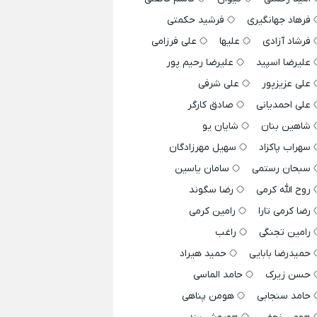
فرهاد جهانگیری
فرشید حکمتی
فرشاد آزادی
علیها
علی فرزامی
علیرضا اسپید
علیرضا رحیم پور
علی عزیزپور
علی شرفی
علی احمدیانی
صادق کارگر
شاهین بنان
شایان یو
سهراب پاکزاد
سهیل مهرزادگان
سبحان رستمی
سامان یاسین
روح الله کرمی
رضا سگوند
رضا کرمی تارا
رامین کرمی
رامین تجنگی
راغب
حمیدرضا بابایی
حمید هیراد
حسن زیرک
حامد الماسی
حامد سنجابی
هومن پناهی