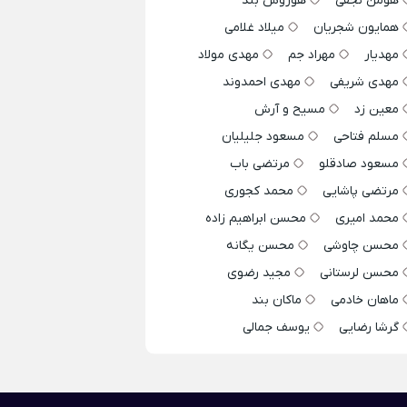
هومن نجفی
هوروش بند
همایون شجریان
میلاد غلامی
مهدیار
مهراد جم
مهدی مولاد
مهدی شریفی
مهدی احمدوند
معین زد
مسیح و آرش
مسلم فتاحی
مسعود جلیلیان
مسعود صادقلو
مرتضی باب
مرتضی پاشایی
محمد کجوری
محمد امیری
محسن ابراهیم زاده
محسن چاوشی
محسن یگانه
محسن لرستانی
مجید رضوی
ماهان خادمی
ماکان بند
گرشا رضایی
یوسف جمالی