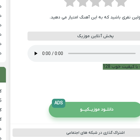
د
د
ولین نفری باشید که به این آهنگ امتیاز می دهید.
د
د
پخش آنلاین موزیک
د
د
با کیفیت خوب 128
گ
5
ADS
دانلــود موزیــکیـــو
گ
گ
د
اشتراک گذاری در شبکه های اجتماعی
د