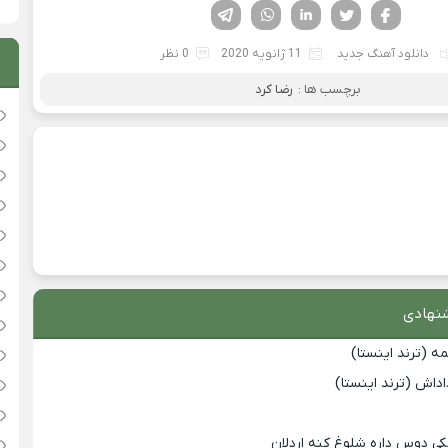
فیسوک
تویتر
لینکدین
واتساپ
تلگرام
دانلود آهنگ جدید
11 ژانویه 2020
0 نظر
برچسب ها :
رضا کرد
نهادی
 (ترند اینستا)
داش (ترند اینستا)
 یکی دوس داره شلوغ کنه اردلان