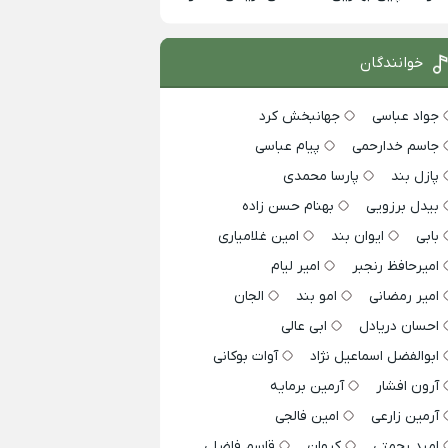
خوانندگان
جواد عباسی
جهانبخش کرد
جاسم خدارحمی
پیام عباسی
پازل بند
پارسا محمدی
بیدل برزویی
بهنام حسن زاده
بابی
ایوان بند
امین غلامیاری
امیرحافظ رنجبر
امیر لیام
امیر رمضانی
امو بند
الجان
احسان دریادل
ابی عالی
ابوالفضل اسماعیل نژاد
آوات بوکانی
آرون افشار
آرمین برمایه
آرمین زارعی
امین فالجی
امید رحمتی
کیوان
قاسم فاضلی