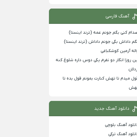
آهنگ فارسی
دام کنی بگم جونم عمه (ترند اینستا)
گم داداش بگی جونم داداش (ترند اینستا)
اله آرمین کوشکباغی
ین روزا انگار دو نفرم یکی دوس داره شلوغ کنه
ردلان
ول میدم تا تهش کنارت بمونم قول بده تا
هش
دانلود آهنگ جدید
انلود آهنگ بلوچی
انلود آهنگ ترکی