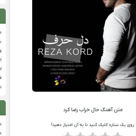
ص
ب
و
ا
ا
ق
ت
متن آهنگ حال خراب رضا کرد
د
روی یک ستاره کلیک کنید تا به آن امتیاز دهید!
د