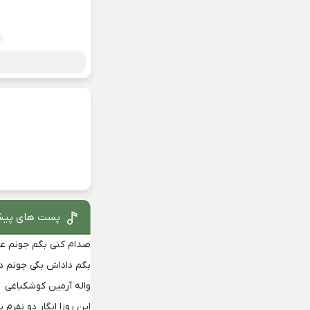
پست های پیش
صدام کنی بگم جونم عمه
بگم داداش بگی جونم دا
واله آرمین کوشکباغی
این روزا انگار دو نفرم