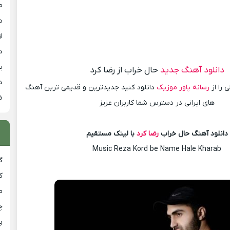
م
د
از
د
ی
دانلود آهنگ جدید
حال خراب از رضا کرد
د
 را از
رسانه پاور موزیک
دانلود کنید جدیدترین و قدیمی ترین آهنگ
ض
های ایرانی در دسترس شما کاربران عزیز
دانلود آهنگ حال خراب
رضا کرد
با لینک مستقیم
Music Reza Kord be Name Hale Kharab
گ
ک
م
چ
پ