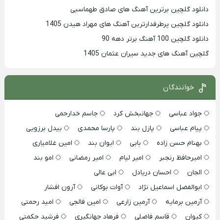
دانلود گلچین برترین آهنگ های صادق طهماسبی
دانلود گلچین پرطرفدارترین آهنگ های مهراد هیدن 1405
دانلود گلچین 100 آهنگ برتر دهه 90
گلچین آهنگ های جدید سیران عثمان 1405
خوانندگان
جواد عباسی
جهانبخش کرد
جاسم خدارحمی
پیام عباسی
پازل بند
پارسا محمدی
بیدل برزویی
بهنام حسن زاده
بابی
ایوان بند
امین غلامیاری
امیرحافظ رنجبر
امیر لیام
امیر رمضانی
امو بند
الجان
احسان دریادل
ابی عالی
ابوالفضل اسماعیل نژاد
آوات بوکانی
آرون افشار
آرمین برمایه
آرمین زارعی
امین فالجی
امید رحمتی
کیوان
قاسم فاضلی
فرهاد جهانگیری
فرشید حکمتی