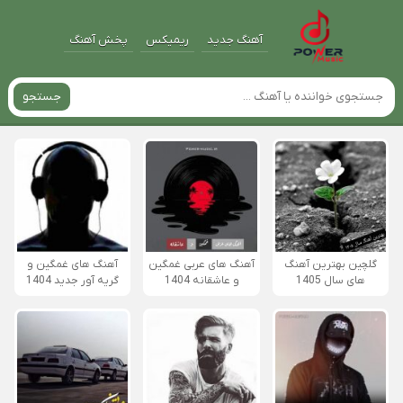
آهنگ جدید
ریمیکس
پخش آهنگ
جستجو
گلچین بهترین آهنگ
آهنگ های عربی غمگین
آهنگ های غمگین و
های سال 1405
و عاشقانه 1404
گریه آور جدید 1404