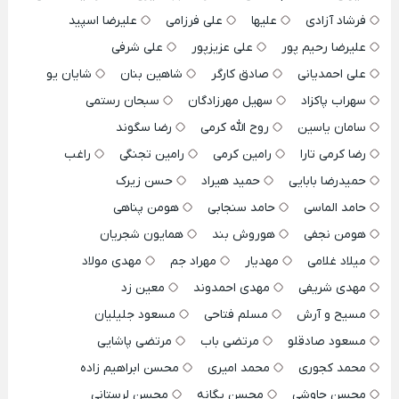
فرشاد آزادی
علیها
علی فرزامی
علیرضا اسپید
علیرضا رحیم پور
علی عزیزپور
علی شرفی
علی احمدیانی
صادق کارگر
شاهین بنان
شایان یو
سهراب پاکزاد
سهیل مهرزادگان
سبحان رستمی
سامان یاسین
روح الله کرمی
رضا سگوند
رضا کرمی تارا
رامین کرمی
رامین تجنگی
راغب
حمیدرضا بابایی
حمید هیراد
حسن زیرک
حامد الماسی
حامد سنجابی
هومن پناهی
هومن نجفی
هوروش بند
همایون شجریان
میلاد غلامی
مهدیار
مهراد جم
مهدی مولاد
مهدی شریفی
مهدی احمدوند
معین زد
مسیح و آرش
مسلم فتاحی
مسعود جلیلیان
مسعود صادقلو
مرتضی باب
مرتضی پاشایی
محمد کجوری
محمد امیری
محسن ابراهیم زاده
محسن چاوشی
محسن یگانه
محسن لرستانی