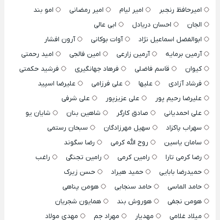
امیرحافظ رنجبر
امیر لیام
امیر رمضانی
امو بند
الجان
احسان دریادل
ابی عالی
ابوالفضل اسماعیل نژاد
آوات بوکانی
آرون افشار
آرمین برمایه
آرمین زارعی
امین فالجی
امید رحمتی
کیوان
قاسم فاضلی
فرهاد جهانگیری
فرشید حکمتی
فرشاد آزادی
علیها
علی فرزامی
علیرضا اسپید
علیرضا رحیم پور
علی عزیزپور
علی شرفی
علی احمدیانی
صادق کارگر
شاهین بنان
شایان یو
سهراب پاکزاد
سهیل مهرزادگان
سبحان رستمی
سامان یاسین
روح الله کرمی
رضا سگوند
رضا کرمی تارا
رامین کرمی
رامین تجنگی
راغب
حمیدرضا بابایی
حمید هیراد
حسن زیرک
حامد الماسی
حامد سنجابی
هومن پناهی
هومن نجفی
هوروش بند
همایون شجریان
میلاد غلامی
مهدیار
مهراد جم
مهدی مولاد