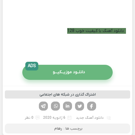
دانلود آهنگ با کیفیت خوب 128
ADS
دانلــود موزیــکیـــو
اشتراک گذاری در شبکه های اجتماعی
فیسوک
تویتر
لینکدین
واتساپ
تلگرام
دانلود آهنگ جدید
6 ژانویه 2020
0 نظر
برچسب ها :
رهام