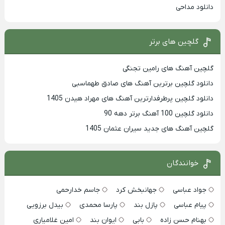
دانلود مداحی
گلچین های برتر
گلچین آهنگ های رامین تجنگی
دانلود گلچین برترین آهنگ های صادق طهماسبی
دانلود گلچین پرطرفدارترین آهنگ های مهراد هیدن 1405
دانلود گلچین 100 آهنگ برتر دهه 90
گلچین آهنگ های جدید سیران عثمان 1405
خوانندگان
جواد عباسی
جهانبخش کرد
جاسم خدارحمی
پیام عباسی
پازل بند
پارسا محمدی
بیدل برزویی
بهنام حسن زاده
بابی
ایوان بند
امین غلامیاری