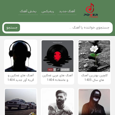
آهنگ جدید
ریمیکس
پخش آهنگ
جستجو
گلچین بهترین آهنگ
آهنگ های عربی غمگین
آهنگ های غمگین و
های سال 1405
و عاشقانه 1404
گریه آور جدید 1404