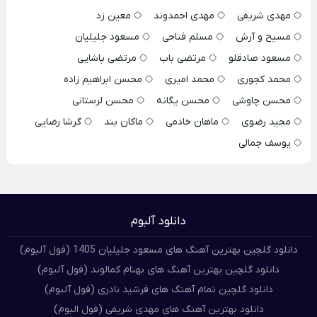
مهدی شریفی
مهدی احمدوند
معین زد
مسیح و آرش
مسلم فتاحی
مسعود جلیلیان
مسعود صادقلو
مرتضی باب
مرتضی پاشایی
محمد کجوری
محمد امیری
محسن ابراهیم زاده
محسن چاوشی
محسن یگانه
محسن لرستانی
مجید رضوی
ماهان خادمی
ماکان بند
گرشا رضایی
یوسف جمالی
دانلود آلبوم
دانلود گلچین بهترین آهنگ های مسعود جلیلیان 1405 (فول آلبوم)
دانلود گلچین بهترین آهنگ های بهنام کمالوند (فول آلبوم)
دانلود گلچین تمام آهنگ های فرشید نادری (فول آلبوم)
دانلود بهترین آهنگ های مهدی شریفی (فول البوم)