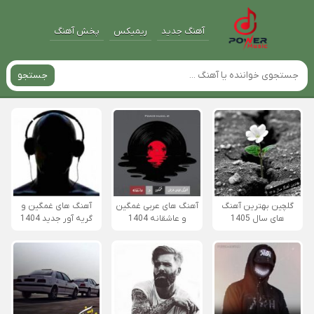
آهنگ جدید
ریمیکس
پخش آهنگ
جستجو
گلچین بهترین آهنگ
آهنگ های عربی غمگین
آهنگ های غمگین و
های سال 1405
و عاشقانه 1404
گریه آور جدید 1404