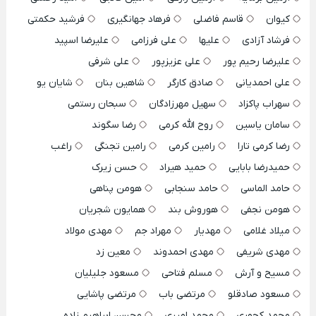
کیوان
قاسم فاضلی
فرهاد جهانگیری
فرشید حکمتی
فرشاد آزادی
علیها
علی فرزامی
علیرضا اسپید
علیرضا رحیم پور
علی عزیزپور
علی شرفی
علی احمدیانی
صادق کارگر
شاهین بنان
شایان یو
سهراب پاکزاد
سهیل مهرزادگان
سبحان رستمی
سامان یاسین
روح الله کرمی
رضا سگوند
رضا کرمی تارا
رامین کرمی
رامین تجنگی
راغب
حمیدرضا بابایی
حمید هیراد
حسن زیرک
حامد الماسی
حامد سنجابی
هومن پناهی
هومن نجفی
هوروش بند
همایون شجریان
میلاد غلامی
مهدیار
مهراد جم
مهدی مولاد
مهدی شریفی
مهدی احمدوند
معین زد
مسیح و آرش
مسلم فتاحی
مسعود جلیلیان
مسعود صادقلو
مرتضی باب
مرتضی پاشایی
محمد کجوری
محمد امیری
محسن ابراهیم زاده