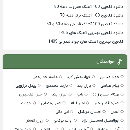
دانلود گلچین 100 آهنگ معروف دهه 80
دانلود گلچین 100 آهنگ برتر دهه 70
دانلود گلچین 100 آهنگ قدیمی دهه 60 و 50
دانلود گلچین بهترین آهنگ های 1405
گلچین بهترین آهنگ های جواد لندرانی 1405
خوانندگان
جواد عباسی
جهانبخش کرد
جاسم خدارحمی
پیام عباسی
پازل بند
پارسا محمدی
بیدل برزویی
بهنام حسن زاده
بابی
ایوان بند
امین غلامیاری
امیرحافظ رنجبر
امیر لیام
امیر رمضانی
امو بند
الجان
احسان دریادل
ابی عالی
ابوالفضل اسماعیل نژاد
آوات بوکانی
آرون افشار
آرمین برمایه
آرمین زارعی
امین فالجی
امید رحمتی