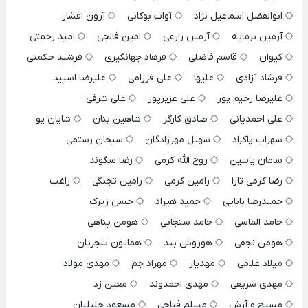
ابوالفضل اسماعیل نژاد
آوات بوکانی
آرون افشار
آرمین برمایه
آرمین زارعی
امین فالجی
امید رحمتی
کیوان
قاسم فاضلی
فرهاد جهانگیری
فرشید حکمتی
فرشاد آزادی
علیها
علی فرزامی
علیرضا اسپید
علیرضا رحیم پور
علی عزیزپور
علی شرفی
علی احمدیانی
صادق کارگر
شاهین بنان
شایان یو
سهراب پاکزاد
سهیل مهرزادگان
سبحان رستمی
سامان یاسین
روح الله کرمی
رضا سگوند
رضا کرمی تارا
رامین کرمی
رامین تجنگی
راغب
حمیدرضا بابایی
حمید هیراد
حسن زیرک
حامد الماسی
حامد سنجابی
هومن پناهی
هومن نجفی
هوروش بند
همایون شجریان
میلاد غلامی
مهدیار
مهراد جم
مهدی مولاد
مهدی شریفی
مهدی احمدوند
معین زد
مسیح و آرش
مسلم فتاحی
مسعود جلیلیان