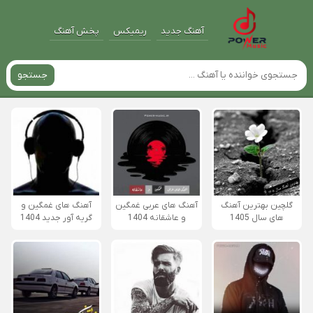
آهنگ جدید
ریمیکس
پخش آهنگ
جستجو
گلچین بهترین آهنگ
آهنگ های عربی غمگین
آهنگ های غمگین و
های سال 1405
و عاشقانه 1404
گریه آور جدید 1404