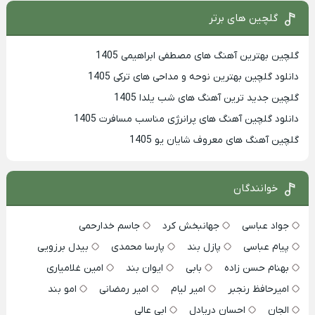
گلچین های برتر
گلچین بهترین آهنگ های مصطفی ابراهیمی 1405
دانلود گلچین بهترین نوحه و مداحی های ترکی 1405
گلچین جدید ترین آهنگ های شب یلدا 1405
دانلود گلچین آهنگ های پرانرژی مناسب مسافرت 1405
گلچین آهنگ های معروف شایان یو 1405
خوانندگان
جواد عباسی
جهانبخش کرد
جاسم خدارحمی
پیام عباسی
پازل بند
پارسا محمدی
بیدل برزویی
بهنام حسن زاده
بابی
ایوان بند
امین غلامیاری
امیرحافظ رنجبر
امیر لیام
امیر رمضانی
امو بند
الجان
احسان دریادل
ابی عالی